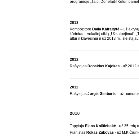
programoje „Taip, Donelaiti! Keturi pamok
2013
Kompozitorė
Dalia Kairaitytė
– už aktyvų
kūrinius – vokalinį ciklą „Užkalbėjimai“, „
altui ir klavesinui ir už 2013 m. išleistą
2012
Rašytojas
Donaldas Kajokas
- už 2012-ai
2011
Rašytojas
Jurgis Gimberis
– už humores
2010
Tapytoja
Elena Kniūkštaitė
- už 35-erių
Pianistas
Rokas Zubovas
- už M.K.Čiurl