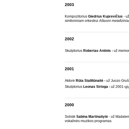
2003
Kompozitorius
Giedrius Kuprevičius
- u
simfoniniam orkestrui
Aštuoni metafizini
2002
Skulptorius
Robertas Antinis -
už memor
2001
Aktorė
Rūta Staliliūnaitė -
už Juozo Grušo
Skulptorius
Leonas Strioga -
už 2001-ųjų
2000
Solistė
Sabina Martinaitytė
- už Madalen
vokalinės muzikos programas
.