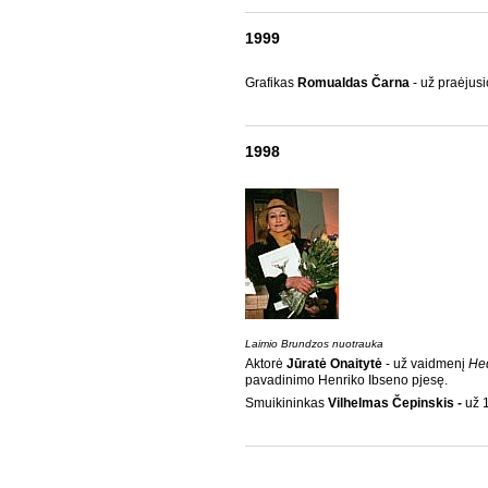
1999
Grafikas
Romualdas Čarna
- už praėjus
1998
Laimio Brundzos nuotrauka
Aktorė
Jūratė Onaitytė
- už vaidmenį
He
pavadinimo Henriko Ibseno pjesę.
Smuikininkas
Vilhelmas Čepinskis -
už 1