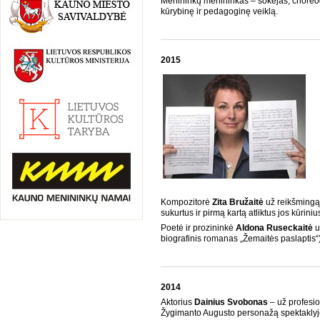
Menininkų menininkas – šokėjas, chore
kūrybinę ir pedagoginę veiklą.
2015
Kompozitorė
Zita
Bružaitė
už reikšmingą
sukurtus ir pirmą kartą atliktus jos kūriniu
Poetė ir prozininkė
Aldona Ruseckaitė
u
biografinis romanas „Žemaitės paslaptis“) 
2014
Aktorius
Dainius Svobonas
– už profesio
Žygimanto Augusto personažą spektaklyje 