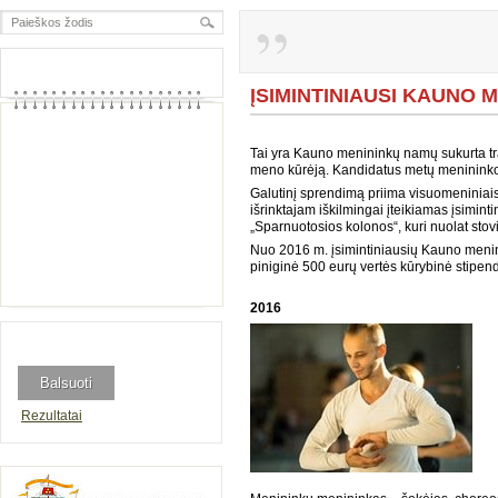
ĮSIMINTINIAUSI KAUNO 
Tai yra Kauno menininkų namų sukurta tr
meno kūrėją. Kandidatus metų menininko 
Galutinį sprendimą priima visuomeniniai
išrinktajam iškilmingai įteikiamas įsimin
„Sparnuotosios kolonos“, kuri nuolat st
Nuo 2016 m. įsimintiniausių Kauno menin
piniginė 500 eurų vertės kūrybinė stipend
2016
Rezultatai