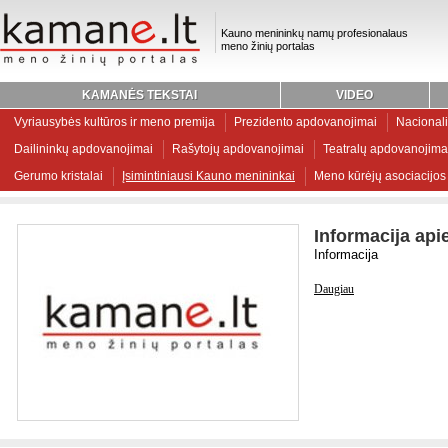
Kauno menininkų namų profesionalaus
meno žinių portalas
KAMANĖS TEKSTAI
VIDEO
Vyriausybės kultūros ir meno premija
Prezidento apdovanojimai
Nacionali
Dailininkų apdovanojimai
Rašytojų apdovanojimai
Teatralų apdovanojima
Gerumo kristalai
Įsimintiniausi Kauno menininkai
Meno kūrėjų asociacijos
Informacija api
Informacija
Daugiau