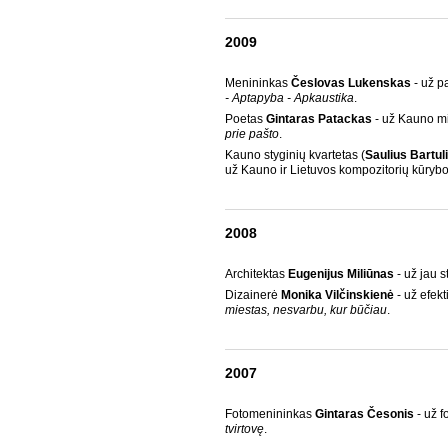
2009
Menininkas
Česlovas Lukenskas
- už p
- Aptapyba - Apkaustika
.
Poetas
Gintaras Patackas
- už Kauno mie
prie pašto
.
Kauno styginių kvartetas (
Saulius Bartul
už Kauno ir Lietuvos kompozitorių kūryb
2008
Architektas
Eugenijus Miliūnas
- už jau
Dizainerė
Monika Vilčinskienė
- už efekt
miestas, nesvarbu, kur būčiau
.
2007
Fotomenininkas
Gintaras Česonis
- už 
tvirtovę
.