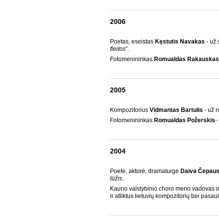
2006
Poetas, eseistas
Kęstutis Navakas
- už 
fleitos
”.
Fotomenininkas
Romualdas Rakauskas
2005
Kompozitorius
Vidmantas Bartulis
- už 
Fotomenininkas
Romualdas Požerskis
-
2004
Poetė, aktorė, dramaturgė
Daiva Čepausk
lūžis
.
Kauno valstybinio choro meno vadovas ir 
ir atliktus lietuvių kompozitorių bei pasau