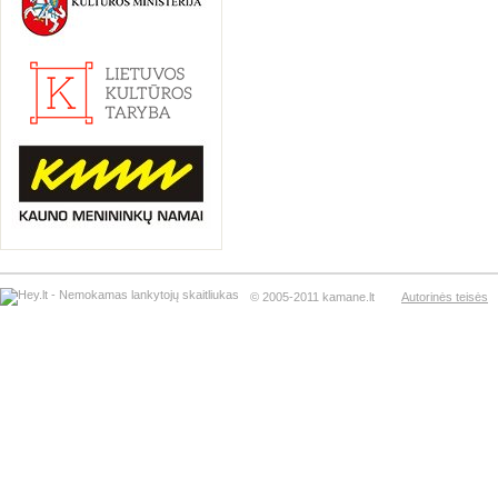
© 2005-2011 kamane.lt
Autorinės teisės