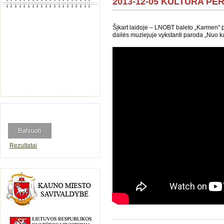
2013-12-05 KULTŪRA PER 
Šįkart laidoje – LNOBT baleto „Karmen" pr
dailės muziejuje vykstanti paroda „Nuo kar
Rezultatai