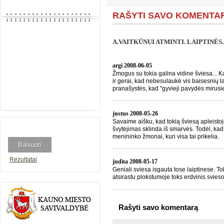
RAŠYTI SAVO KOMENTA
A.VAITKŪNUI ATMINTI. LAIPTINĖS.
argi
2008-06-05
Žmogus su tokia galina vidine šviesa... K
ir gerai, kad nebesulaukė vis baisesnių l
pranašystės, kad "gyvieji pavydės mirusi
justus
2008-05-26
Savaime aišku, kad tokią šviesą apleistoje 
švytėjimas sklinda iš smarvės. Todėl, ka
menininko žmonai, kuri visa tai prikelia.
Rezultatai
judita
2008-05-17
Geniali sviesa isgauta tose laiptinese. To
atsirastu plokstumoje toks erdvinis svie
Rašyti savo komentarą