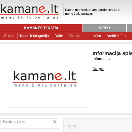
Kauno menininkų namų profesionalaus
meno žinių portalas
KAMANĖS TEKSTAI
VIDEO
Scena
Kinas ir fotografija
Dailė
Garsas
Literatūra
Architektūra
Informacija api
Informacija
Daugiau