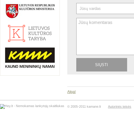
Atgal
© 2005-2011 kamane.lt
Autorinės teisės