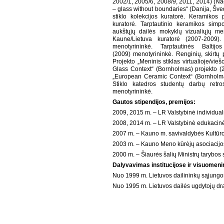
2002/1, 2005/6, 2008/9, 2011, 2014) (Nac
– glass without boundaries“ (Danija, Šved
stiklo kolekcijos kuratorė. Keramikos
kuratorė. Tarptautinio keramikos simp
aukštųjų dailės mokyklų vizualiųjų me
Kaune/Lietuva kuratorė (2007-2009)
menotyrininkė. Tarptautinės Balt
(2009)
menotyrininkė. Renginių, skirtų p
Projekto „Meninis stiklas virtualioje/vie
Glass Context“ (Bornholmas) projekto (
„European Ceramic Context“ (Bornholma
Stiklo katedros studentų darbų retro
menotyrininkė.
Gautos stipendijos, premijos:
2009, 2015 m. – LR Valstybinė individuali
2008, 2014 m. – LR Valstybinė edukacinė
2007 m. – Kauno m. savivaldybės Kultūros
2003 m. – Kauno Meno kūrėjų asociacijo
2000 m. – Šiaurės šalių Ministrų tarybos s
Dalyvavimas
institucijose ir visuomen
Nuo 1999 m. Lietuvos dailininkų sąjungo
Nuo 1995 m. Lietuvos dailės ugdytojų dr