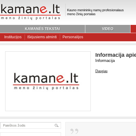
Kauno menininkų namų profesionalaus
meno žinių portalas
KAMANĖS TEKSTAI
VIDEO
Institucijos
Išėjusiems atminti
Personalijos
Informacija api
Informacija
Daugiau