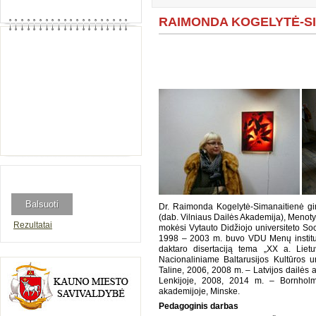
RAIMONDA KOGELYTĖ-SI
Dr. Raimonda Kogelytė-Simanaitienė gim
(dab. Vilniaus Dailės Akademija), Menotyr
Rezultatai
mokėsi Vytauto Didžiojo universiteto Soc
1998 – 2003 m. buvo VDU Menų institut
daktaro disertaciją tema „XX a. Lietu
Nacionaliniame Baltarusijos Kultūros u
Taline, 2006, 2008 m. – Latvijos dailės
Lenkijoje, 2008, 2014 m. – Bornholm
akademijoje, Minske.
Pedagoginis darbas