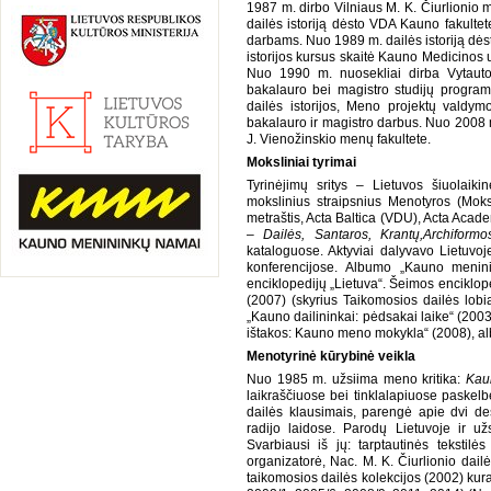
1987 m. dirbo Vilniaus M. K. Čiurlionio 
dailės istoriją dėsto VDA Kauno fakultet
darbams. Nuo 1989 m. dailės istoriją dėst
istorijos kursus skaitė Kauno Medicinos
Nuo 1990 m. nuosekliai dirba Vytauto 
bakalauro bei magistro studijų program
dailės istorijos, Meno projektų valdymo
bakalauro ir magistro darbus. Nuo 2008 m
J. Vienožinskio menų fakultete.
Moksliniai tyrimai
Tyrinėjimų sritys – Lietuvos šiuolaiki
mokslinius straipsnius Menotyros (Mokslo
metraštis, Acta Baltica (VDU), Acta Acad
–
Dailės, Santaros, Krantų,
Archiform
kataloguose. Aktyviai dalyvavo Lietuvoje
konferencijose. Albumo „Kauno meninin
enciklopedijų „Lietuva“. Šeimos enciklope
(2007) (skyrius Taikomosios dailės lobi
„Kauno dailininkai: pėdsakai laike“ (2003
ištakos: Kauno meno mokykla“ (2008), alb
Menotyrinė kūrybinė veikla
Nuo 1985 m. užsiima meno kritika:
Kau
laikraščiuose bei tinklalapiuose paskelb
dailės klausimais, parengė apie dvi deš
radijo laidose. Parodų Lietuvoje ir užs
Svarbiausi iš jų: tarptautinės tekstil
organizatorė, Nac. M. K. Čiurlionio dai
taikomosios dailės kolekcijos (2002) kura