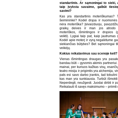
standartinis. Ar sąmoningai to sieki,
taip įvyksta savaime, galbūt tiesi
savimi?
Kas yra standartinis moteriškumas? 
šeimininkė? Kodėl drąsa ir nuomonės 
nėra moteriška? Įsivaizduoju, pavyzdžiu
graikų deives ir man jos atrodo
moteriškos, išmintingos ir drąsios (
veikti). Lygiai taip pat, kaip jautrum
Kodėl apie moterį ir vyrą negalėtume gal
siekiančias būtybes? Bet sąmoningai tik
veikėjų.
Kokius reikalavimus sau scenoje keli
Vienas išmintingas draugas yra pasakę
bandau būti – gyvomis akimis partneriui. O 
mainai, per kuriuos kažkas visų, esančių
teatro misija ir prigimtis yra alchemija,
pats esi savo darbo įrankis, tad tobulini
kas man yra sunkiausia. Turbūt išmokti ra
Neperdegti, neužgesti. Juodai dirbti ir pa
Reikalauti iš savęs maksimumo – priimti n