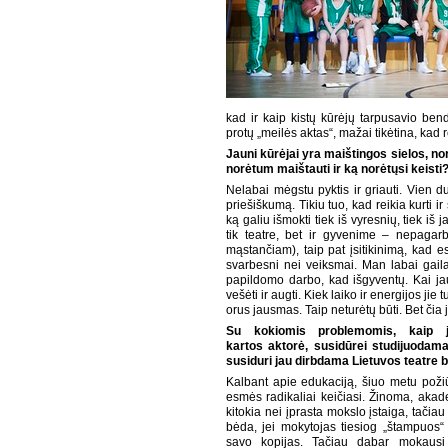
kad ir kaip kistų kūrėjų tarpusavio bend
protų „meilės aktas“, mažai tikėtina, kad 
Jauni kūrėjai yra maištingos sielos, no
norėtum maištauti ir ką norėtųsi keisti
Nelabai mėgstu pyktis ir griauti. Vien du
priešiškumą. Tikiu tuo, kad reikia kurti 
ką galiu išmokti tiek iš vyresnių, tiek iš 
tik teatre, bet ir gyvenime – nepagarb
mąstančiam), taip pat įsitikinimą, kad e
svarbesni nei veiksmai. Man labai gaila j
papildomo darbo, kad išgyventų. Kai j
vešėti ir augti. Kiek laiko ir energijos ji
orus jausmas. Taip neturėtų būti. Bet čia j
Su kokiomis problemomis, kaip j
kartos aktorė, susidūrei studijuodama
susiduri jau dirbdama Lietuvos teatre b
Kalbant apie edukaciją, šiuo metu požiūr
esmės radikaliai keičiasi. Žinoma, akad
kitokia nei įprasta mokslo įstaiga, tačiau
bėda, jei mokytojas tiesiog „štampuos
savo kopijas. Tačiau dabar mokaus