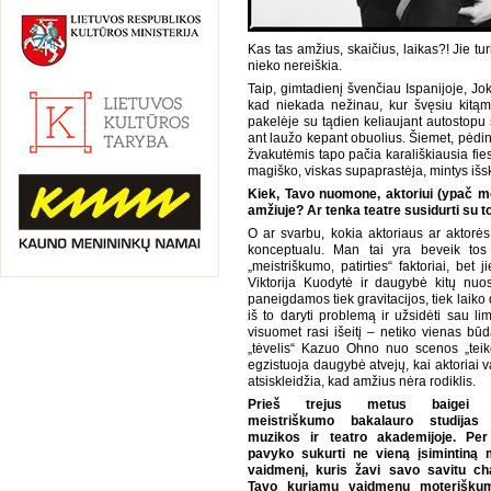
Kas tas amžius, skaičius, laikas?! Jie tu
nieko nereiškia.
Taip, gimtadienį švenčiau Ispanijoje, Jo
kad niekada nežinau, kur švęsiu kitąme
pakelėje su tądien keliaujant autostopu
ant laužo kepant obuolius. Šiemet, pėdin
žvakutėmis tapo pačia karališkiausia fi
magiško, viskas supaprastėja, mintys išska
Kiek, Tavo nuomone, aktoriui (ypač mo
amžiuje? Ar tenka teatre susidurti su
O ar svarbu, kokia aktoriaus ar aktorė
konceptualu. Man tai yra beveik tos 
„meistriškumo, patirties“ faktoriai, bet
Viktorija Kuodytė ir daugybė kitų nuos
paneigdamos tiek gravitacijos, tiek laiko 
iš to daryti problemą ir užsidėti sau li
visuomet rasi išeitį – netiko vienas būd
„tėvelis“ Kazuo Ohno nuo scenos „teikė
egzistuoja daugybė atvejų, kai aktoriai v
atsiskleidžia, kad amžius nėra rodiklis.
Prieš trejus metus baigei ak
meistriškumo bakalauro studijas 
muzikos ir teatro akademijoje. Per
pavyko sukurti ne vieną įsimintiną 
vaidmenį, kuris žavi savo savitu cha
Tavo kuriamų vaidmenų moterišku