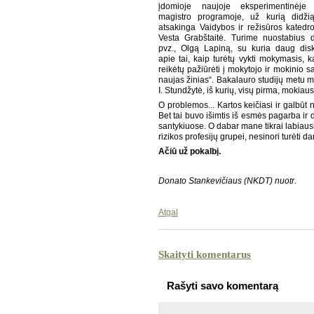
įdomioje naujoje eksperimentinėje
magistro programoje, už kurią didžią
atsakinga Vaidybos ir režisūros kated
Vesta Grabštaitė. Turime nuostabius d
pvz., Olgą Lapiną, su kuria daug dis
apie tai, kaip turėtų vykti mokymasis, k
reikėtų pažiūrėti į mokytojo ir mokinio s
naujas žinias“. Bakalauro studijų metu m
I. Stundžytė, iš kurių, visų pirma, mokiau
O problemos... Kartos keičiasi ir galbūt
Bet tai buvo išimtis iš esmės pagarba i
santykiuose. O dabar mane tikrai labiausi
rizikos profesijų grupei, nesinori turėti dar
Ačiū už pokalbį.
Donato Stankevičiaus (NKDT) nuotr.
Atgal
Skaityti komentarus
Rašyti savo komentarą