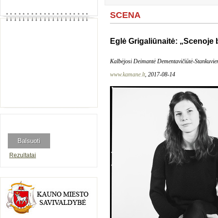
SCENA
Eglė Grigaliūnaitė: „Scenoje
Kalbėjosi Deimantė Dementavičiūtė-Stankuvie
www.kamane.lt
, 2017-08-14
Rezultatai