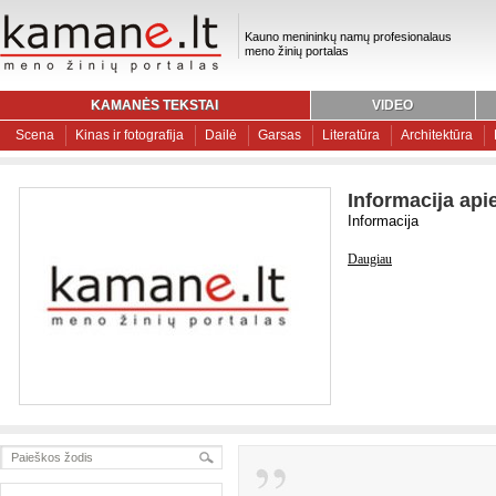
Kauno menininkų namų profesionalaus
meno žinių portalas
KAMANĖS TEKSTAI
VIDEO
Scena
Kinas ir fotografija
Dailė
Garsas
Literatūra
Architektūra
Informacija api
Informacija
Daugiau