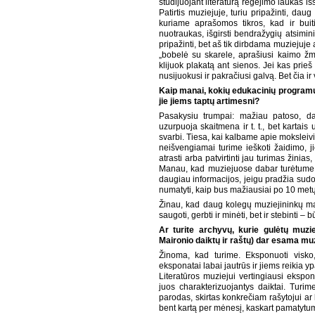
studijuojant literatūrą regėjimo laukas 
Patirtis muziejuje, turiu pripažinti, dau
kuriame aprašomos tikros, kad ir buit
nuotraukas, išgirsti bendražygių atsimin
pripažinti, bet aš tik dirbdama muziejuje
„bobelė su skarele, aprašiusi kaimo ž
klijuok plakatą ant sienos. Jei kas prie
nusijuokusi ir pakračiusi galvą. Bet čia ir
Kaip manai, kokių edukacinių programų 
jie jiems taptų artimesni?
Pasakysiu trumpai: mažiau patoso, d
uzurpuoja skaitmena ir t. t., bet kartais 
svarbi. Tiesa, kai kalbame apie moksleivi
neišvengiamai turime ieškoti žaidimo, ji
atrasti arba patvirtinti jau turimas žinia
Manau, kad muziejuose dabar turėtume kr
daugiau informacijos, jeigu pradžia sudomi
numatyti, kaip bus mažiausiai po 10 metų
Žinau, kad daug kolegų muziejininkų man
saugoti, gerbti ir minėti, bet ir stebinti 
Ar turite archyvų, kurie gulėtų muzi
Maironio daiktų ir raštų) dar esama mu
Žinoma, kad turime. Eksponuoti visk
eksponatai labai jautrūs ir jiems reikia 
Literatūros muziejui vertingiausi ekspon
juos charakterizuojantys daiktai. Turime
parodas, skirtas konkrečiam rašytojui ar 
bent kartą per mėnesį, kaskart pamatytum