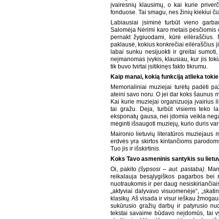
įvairesnių klausimų, o kai kurie priverč
fonduose. Tai smagu, nes žinių kiekiui či
Labiausiai įsiminė turbūt vieno garba
Salomėja Nėrimi karo metais pėsčiomis ėj
pernakt žygiuodami, kūrė eilėraščius. 
paklausė, kokius konkrečiai eilėraščius 
labai sunku nesijuokti ir greitai sumoti
neįmanomas įvykis, klausiau, kur jis toki
tik buvo tvirtai įsitikinęs fakto tikrumu.
Kaip manai, kokią funkciją atlieka toki
Memorialiniai muziejai turėtų padėti pa
ateini savo noru. O jei dar koks šaunus 
Kai kurie muziejai organizuoja įvairius l
tai gražu. Deja, turbūt visiems teko l
eksponatų gausa, nei įdomia veikla negali
mėginti išsaugoti muziejų, kurio duris var
Maironio lietuvių literatūros muziejaus 
erdvės yra skirtos kintančioms parodoms (be
Tuo jis ir išskirtinis.
Koks Tavo asmeninis santykis su lietuvių
Oi, pakito
(šypsosi – aut. pastaba)
. Man
reikalauja besąlygiškos pagarbos bei 
nuotraukomis ir per daug nesiskiriančiai
„aktyviai dalyvavo visuomenėje“, „skatin
klasikų. Aš visada ir visur ieškau žmogaus
sukūrusio gražių darbų ir patyrusio nu
tekstai savaime būdavo neįdomūs, tai vyk