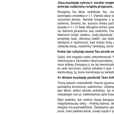
Jūsų muziejuje vyksta ir visokie rengin
principu sudaroma renginių programa, k
Renginių čia tikrai netrūksta. Na, vis
parengtus projektus ir t. t. Vyksta laba
visuomet atviras. Neretai rengiame ir par
įsimena, žinoma, tie, kuriuos tenka pači
pavyks ir t. t. O šiaip džiugina rečiau pas
ne tokioms įprastoms sau veikloms. Pav
Maironio rūsyje vaidino „Judą Iskarijotą
projektai, kaip „Muziejų naktis“, jau du
lakstymo ir rūpinimosi, kad viskas būtų g
užklysta daug „netyčinių“ lankytojų, kurie
Kokie dar rašytojų namai Tau atrodo ve
Gaila, bet negaliu nieko rekomenduoti. Ne
informacija ir įdomybės iškart parodytos, k
visur ieškau žmogaus ir, jei tai memoria
jis sėdi ant lovos, kaičia arbatinį ir pan.
darbuotojų, tų, kurie bendrauja su lankyt
Ar dirbant muziejuje pasikeitė Tavo žvi
Tiesą sakant, nepasikeitė. Kaune gyvenu 
paslapčių
bromuose
, pakalnėse, užkam
tam tikros vietos atrodė anksčiau, tai i
nepabėgsi nuo jo, kalbėdamas apie Kau
Man patinka, kai matosi daug dangaus,
mėgstamiausių vietų – Pelėdų kalnas. Bet
mėgsta čia pasivaikščioti. Žaliakalnis apsk
puse, man patinka keisti, visaip lopyti ir p