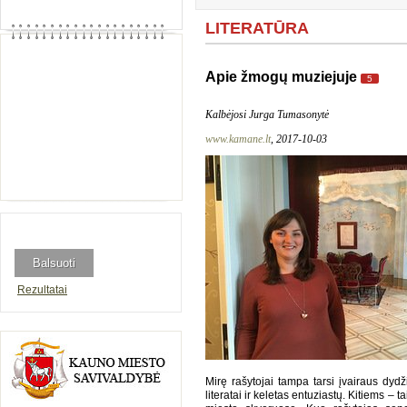
LITERATŪRA
Apie žmogų muziejuje
5
Kalbėjosi Jurga Tumasonytė
www.kamane.lt
, 2017-10-03
Rezultatai
Mirę rašytojai tampa tarsi įvairaus dydži
literatai ir keletas entuziastų. Kitiems – t