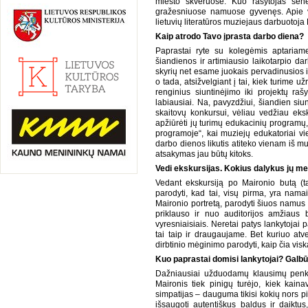
miesto skveruose. Kuo rašytojas senes
gražesniuose namuose gyvenęs. Apie v
lietuvių literatūros muziejaus darbuotoja
Kaip atrodo Tavo įprasta darbo diena?
Paprastai ryte su kolegėmis aptariame
šiandienos ir artimiausio laikotarpio d
skyrių net esame juokais pervadinusios i
o tada, atsižvelgiant į tai, kiek turime 
renginius siuntinėjimo iki projektų r
labiausiai. Na, pavyzdžiui, šiandien s
skaitovų konkursui, vėliau vedžiau eks
apžiūrėti jų turimų edukacinių program
programoje“, kai muziejų edukatoriai v
darbo dienos likutis atiteko vienam iš m
atsakymas jau būtų kitoks.
Vedi ekskursijas. Kokius dalykus jų me
Vedant ekskursiją po Maironio butą (t
parodyti, kad tai, visų pirma, yra nama
Maironio portretą, parodyti šiuos namus
priklauso ir nuo auditorijos amžiaus b
vyresniaisiais. Neretai patys lankytojai 
tai taip ir draugaujame. Bet kuriuo at
dirbtinio mėginimo parodyti, kaip čia vis
Kuo paprastai domisi lankytojai? Galbū
Dažniausiai užduodamų klausimų penketu
Maironis tiek pinigų turėjo, kiek kain
simpatijas – dauguma tikisi kokių nors pi
išsaugoti autentiškus baldus ir daiktus