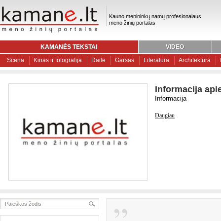
Kauno menininkų namų profesionalaus
meno žinių portalas
KAMANĖS TEKSTAI
VIDEO
Scena
Kinas ir fotografija
Dailė
Garsas
Literatūra
Architektūra
Informacija api
Informacija
Daugiau