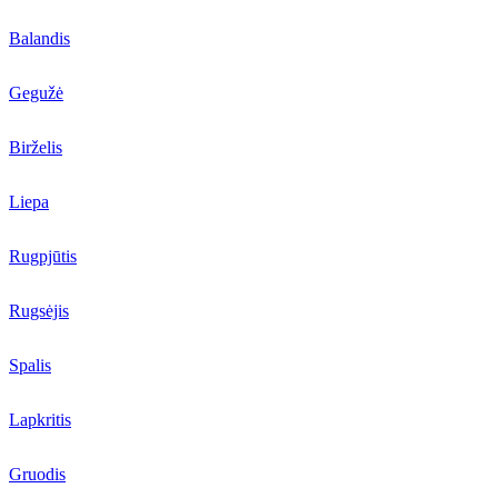
Balandis
Gegužė
Birželis
Liepa
Rugpjūtis
Rugsėjis
Spalis
Lapkritis
Gruodis