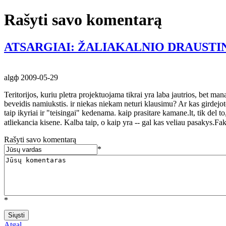
Rašyti savo komentarą
ATSARGIAI: ŽALIAKALNIO DRAUSTIN
algф
2009-05-29
Teritorijos, kuriu pletra projektuojama tikrai yra laba jautrios, bet man
beveidis namiukstis. ir niekas niekam neturi klausimu? Ar kas girdejo
taip ikyriai ir "teisingai" kedenama. kaip prasitare kamane.lt, tik del 
atliekancia kisene. Kalba taip, o kaip yra -- gal kas veliau pasakys.Fa
Rašyti savo komentarą
*
*
Atgal