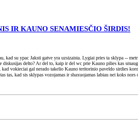
IS IR KAUNO SENAMIESČIO ŠIRDIS!
au, kad su ypac Jaksti gatve yra uzsizaista. Lygiai pries ta sklypa -- metru
te diskusijas delto? Ar del to, kaip ir del wc prie Kauno pilies kas sm
to, kad vokieciai gal nerado takelio Kauno teritorinio paveldo sirdies kor
ktas tas, kad sis sklypas vozojamas ir shaxuojamas labiau nei koks nors o