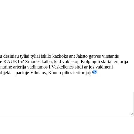
 desiniau tyliai tyliai iskilo kazkoks ant Jaksto gatves virstantis
auge KAUETa? Zmones kalba, kad vokiskoji Kolpingui skirta teritorija
onarine arterija vadinamos I.Vaskelienes sirdi ar jos vaidmeni
bjektas pacioje Vilniaus, Kauno pilies teritorijoje