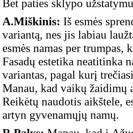
Bet paties sklypo užstatymui
A.Miškinis:
Iš esmės sprend
variantą, nes jis labiau lauž
esmės namas per trumpas, k
Fasadų estetika neatitinka n
variantas, pagal kurį trečias
Manau, kad vaikų žaidimų a
Reikėtų naudotis aikštele, 
artyn gyvenamųjų namų.
R.Palys:
Manau, kad į Ąžuo