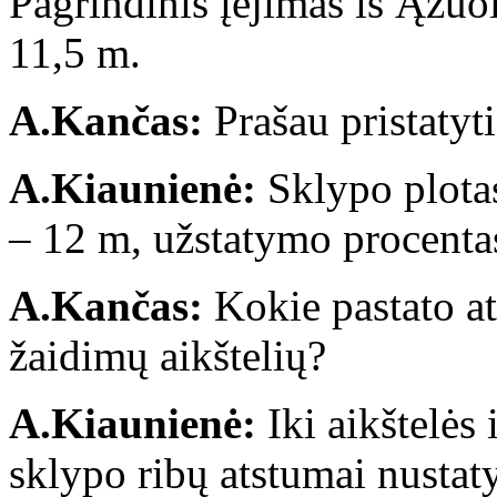
Pagrindinis įėjimas iš Ąžuol
11,5 m.
A.Kančas:
Prašau pristatyti
A.Kiaunienė:
Sklypo plotas
– 12 m, užstatymo procentas
A.Kančas:
Kokie pastato at
žaidimų aikštelių?
A.Kiaunienė:
Iki aikštelės 
sklypo ribų atstumai nustaty