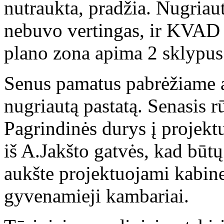
nutraukta, pradžia. Nugriaut
nebuvo vertingas, ir KVAD l
plano zona apima 2 sklypus i
Senus pamatus pabrėžiame a
nugriautą pastatą. Senasis 
Pagrindinės durys į projekt
iš A.Jakšto gatvės, kad būt
aukšte projektuojami kabineta
gyvenamieji kambariai.