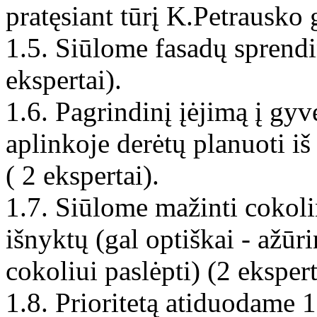
pratęsiant tūrį K.Petrausko g
1.5. Siūlome fasadų sprendi
ekspertai).
1.6. Pagrindinį įėjimą į gy
aplinkoje derėtų planuoti i
( 2 ekspertai).
1.7. Siūlome mažinti cokolin
išnyktų (gal optiškai - ažūr
cokoliui paslėpti) (2 ekspert
1.8. Prioritetą atiduodame 1