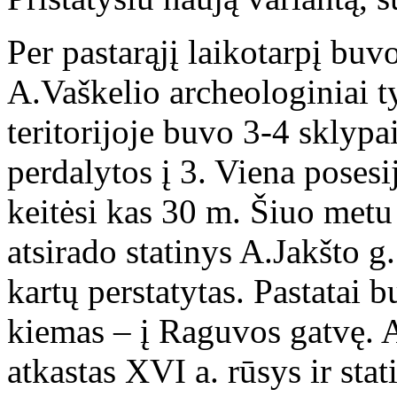
Per pastarąjį laikotarpį buvo
A.Vaškelio archeologiniai ty
teritorijoje buvo 3-4 sklypa
perdalytos į 3. Viena posesi
keitėsi kas 30 m. Šiuo metu
atsirado statinys A.Jakšto g
kartų perstatytas. Pastatai 
kiemas – į Raguvos gatvę. 
atkastas XVI a. rūsys ir sta