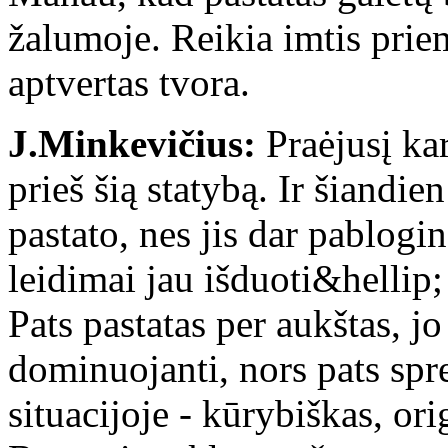
žalumoje. Reikia imtis pri
aptvertas tvora.
J.Minkevičius:
Praėjusį kar
prieš šią statybą. Ir šiandie
pastato, nes jis dar pablogi
leidimai jau išduoti&hellip;
Pats pastatas per aukštas, 
dominuojanti, nors pats spr
situacijoje - kūrybiškas, ori