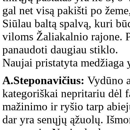
gal net visą pakišti po žeme
Siūlau baltą spalvą, kuri b
viloms Žaliakalnio rajone. 
panaudoti daugiau stiklo.
Naujai pristatyta medžiaga 
A.Steponavičius:
Vydūno a
kategoriškai nepritariu dėl 
mažinimo ir ryšio tarp abie
dar yra senųjų ąžuolų. Išmo