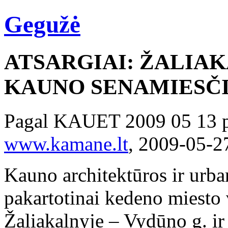
Gegužė
ATSARGIAI: ŽALIAK
KAUNO SENAMIESČI
Pagal KAUET 2009 05 13 p
www.kamane.lt
, 2009-05-2
Kauno architektūros ir urba
pakartotinai kedeno miesto
Žaliakalnyje – Vydūno g. ir