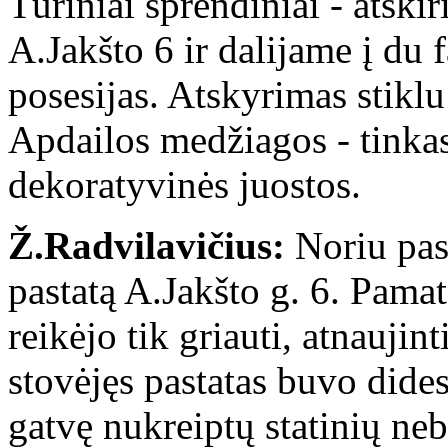
Tūriniai sprendiniai - atskir
A.Jakšto 6 ir dalijame į du
posesijas. Atskyrimas stikl
Apdailos medžiagos - tinkas
dekoratyvinės juostos.
Ž.Radvilavičius:
Noriu pasi
pastatą A.Jakšto g. 6. Pamat
reikėjo tik griauti, atnauji
stovėjęs pastatas buvo dides
gatvę nukreiptų statinių ne