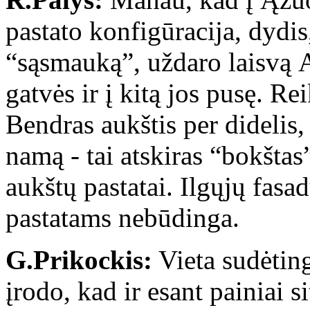
pastato konfigūracija, dydis
“sąsmauką”, uždaro laisvą Ą
gatvės ir į kitą jos pusę. Re
Bendras aukštis per didelis,
namą - tai atskiras “bokštas
aukštų pastatai. Ilgųjų fas
pastatams nebūdinga.
G.Prikockis:
Vieta sudėting
įrodo, kad ir esant painiai s