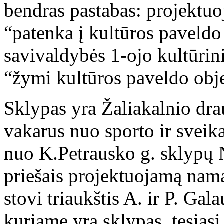
bendras pastabas: projektu
“patenka į kultūros paveld
savivaldybės 1-ojo kultūrinio
“žymi kultūros paveldo obje
Sklypas yra Žaliakalnio drau
vakarus nuo sporto ir sveika
nuo K.Petrausko g. sklypų N
priešais projektuojamą nam
stovi triaukštis A. ir P. Ga
kuriame yra sklypas, tęsiasi