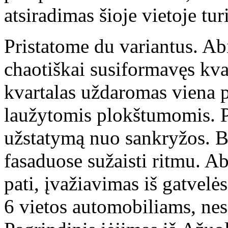
atsiradimas šioje vietoje tu
Pristatome du variantus. A
chaotiškai susiformavęs kvar
kvartalas uždaromas viena p
laužytomis plokštumomis. P
užstatymą nuo sankryžos. Ba
fasaduose sužaisti ritmu. A
pati, įvažiavimas iš gatvelė
6 vietos automobiliams, nes