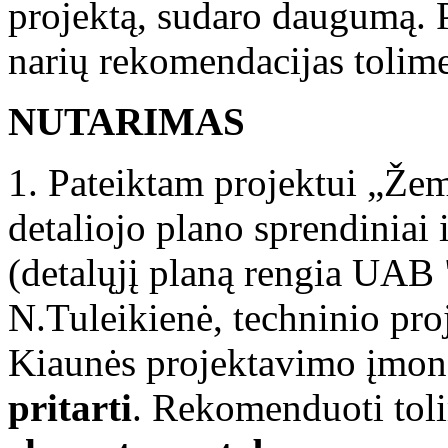
projektą, sudaro daugumą. 
narių rekomendacijas tolim
NUTARIMAS
1. Pateiktam projektui „Že
detaliojo plano sprendiniai 
(detalųjį planą rengia UAB 
N.Tuleikienė, techninio pr
Kiaunės projektavimo įmonė
pritarti
. Rekomenduoti tol