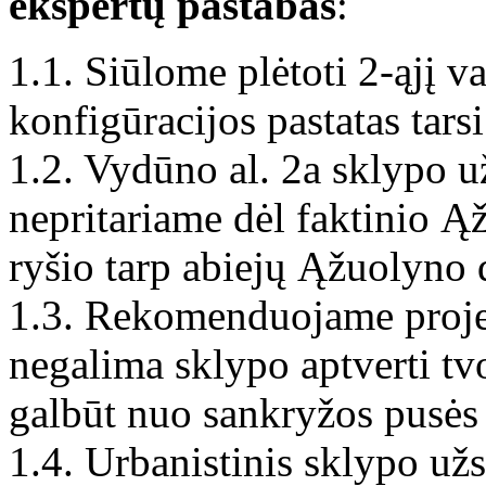
ekspertų pastabas
:
1.1. Siūlome plėtoti 2-ąjį v
konfigūracijos pastatas tars
1.2. Vydūno al. 2a sklypo u
nepritariame dėl faktinio Ą
ryšio tarp abiejų Ąžuolyno 
1.3. Rekomenduojame proje
negalima sklypo aptverti tvo
galbūt nuo sankryžos pusės at
1.4. Urbanistinis sklypo už