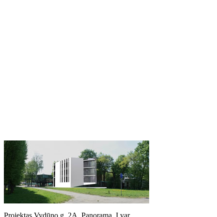
Projektas Vydūno g. 2A. Panorama, I var.