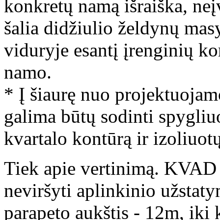
konkretų namą išraiška, neį
šalia didžiulio želdynų ma
viduryje esantį įrenginių k
namo.
* Į šiaurę nuo projektuojam
galima būtų sodinti spygliu
kvartalo kontūrą ir izoliuot
Tiek apie vertinimą. KVAD 
neviršyti aplinkinio užsta
parapeto aukštis - 12m, ik