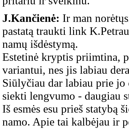
pritariu ir sveikinu.
J.Kančienė:
Ir man norėtųs
pastatą traukti link K.Petra
namų išdėstymą.
Estetinė kryptis priimtina, 
variantui, nes jis labiau de
Siūlyčiau dar labiau prie jo
siekti lengvumo - daugiau st
Iš esmės esu prieš statybą 
namo. Apie tai kalbėjau ir p