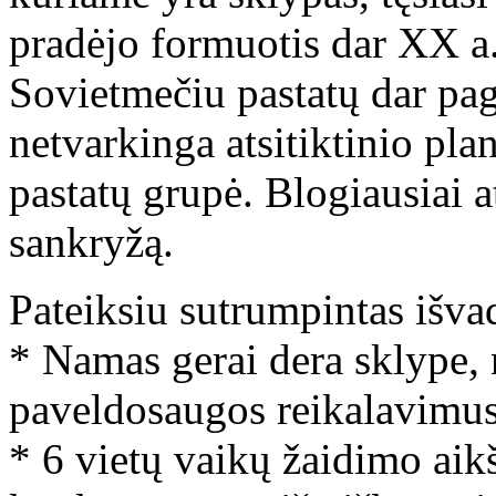
pradėjo formuotis dar XX a.
Sovietmečiu pastatų dar pag
netvarkinga atsitiktinio pla
pastatų grupė. Blogiausiai at
sankryžą.
Pateiksiu sutrumpintas išva
* Namas gerai dera sklype, 
paveldosaugos reikalavimus
* 6 vietų vaikų žaidimo aikš