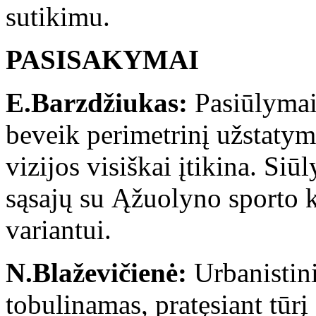
sutikimu.
PASISAKYMAI
E.Barzdžiukas:
Pasiūlymai
beveik perimetrinį užstatymą
vizijos visiškai įtikina. Siū
sąsajų su Ąžuolyno sporto 
variantui.
N.Blaževičienė:
Urbanistini
tobulinamas, pratęsiant tūrį