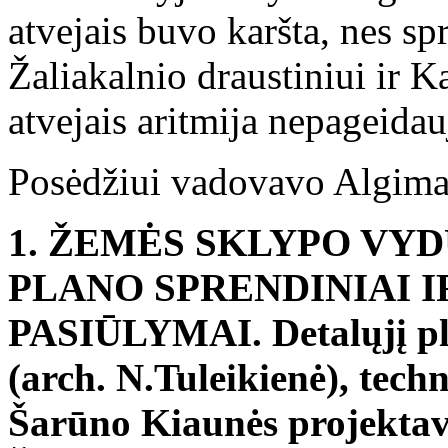
atvejais buvo karšta, nes s
Žaliakalnio draustiniui ir 
atvejais aritmija nepageida
Posėdžiui vadovavo Algima
1. ŽEMĖS SKLYPO VYD
PLANO SPRENDINIAI 
PASIŪLYMAI. Detalųjį pl
(arch. N.Tuleikienė), tech
Šarūno Kiaunės projektavi