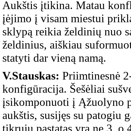
Aukštis įtikina. Matau konf
įėjimo į visam miestui prikl
sklypą reikia želdinių nuo 
želdinius, aiškiau suformuo
statyti dar vieną namą.
V.Stauskas:
Priimtinesnė 2-
konfigūracija. Šešėliai sušv
įsikomponuoti į Ąžuolyno pe
aukštis, susijęs su patogiu 
tikrųjų pastatas yra ne 3, o