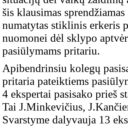
šis klausimas sprendžiamas 
numatytas stiklinis erkeris 
nuomonei dėl sklypo aptvėri
pasiūlymams pritariu.
Apibendrinsiu kolegų pasi
pritaria pateiktiems pasiūl
4 ekspertai pasisako prieš s
Tai J.Minkevičius, J.Kančie
Svarstyme dalyvauja 13 eksp