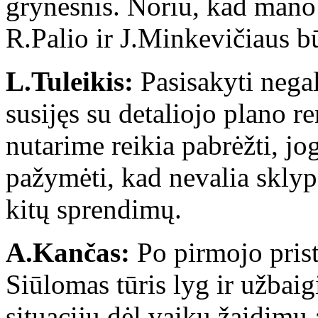
grynesnis. Noriu, kad mano
R.Palio ir J.Minkevičiaus b
L.Tuleikis:
Pasisakyti negal
susijęs su detaliojo plano r
nutarime reikia pabrėžti, j
pažymėti, kad nevalia sklypo
kitų sprendimų.
A.Kančas:
Po pirmojo prist
Siūlomas tūris lyg ir užbaig
situacijų dėl vaikų žaidimų 