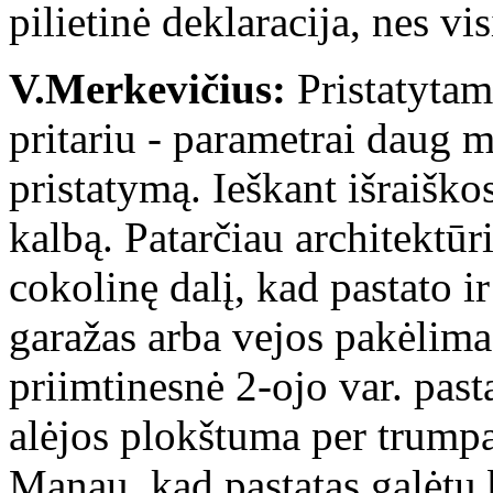
pilietinė deklaracija, nes vis
V.Merkevičius:
Pristatytam
pritariu - parametrai daug m
pristatymą. Ieškant išraiško
kalbą. Patarčiau architektū
cokolinę dalį, kad pastato i
garažas arba vejos pakėlima
priimtinesnė 2-ojo var. past
alėjos plokštuma per trumpa
Manau, kad pastatas galėtų 