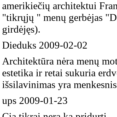
amerikiečių architektui Fr
"tikrųjų " menų gerbėjas "D
girdėjęs).
Dieduks
2009-02-02
Architektūra nėra menų motin
estetika ir retai sukuria er
išsilavinimas yra menkesnis
ups
2009-01-23
Cia tikrai nera ka pridurti -