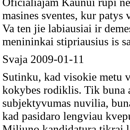
Oficialiajam Kaunui rupi ne a
masines sventes, kur patys v
Va ten jie labiausiai ir deme
menininkai stipriausius is s
Svaja
2009-01-11
Sutinku, kad visokie metu v
kokybes rodiklis. Tik buna a
subjektyvumas nuvilia, buna
kad pasidaro lengviau kvepuo
Miliuno kandidatura tikrai 