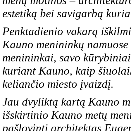
menų motinos – architektūro
estetiką bei savigarbą kuri
Penktadienio vakarą iškilm
Kauno menininkų namuose 
menininkai, savo kūrybiniai
kuriant Kauno, kaip šiuola
keliančio miesto įvaizdį.
Jau dvyliktą kartą Kauno m
išskirtinio Kauno metų men
pašlovinti architektas Euge