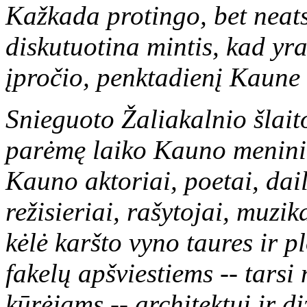
Kažkada protingo, bet nea
diskutuotina mintis, kad yr
įpročio, penktadienį Kaune 
Snieguoto Žaliakalnio šlait
parėmę laiko Kauno menini
Kauno aktoriai, poetai, dai
režisieriai, rašytojai, muzi
kėlė karšto vyno taures ir p
fakelų apšviestiems -- tar
kūrėjams -- architektui ir di