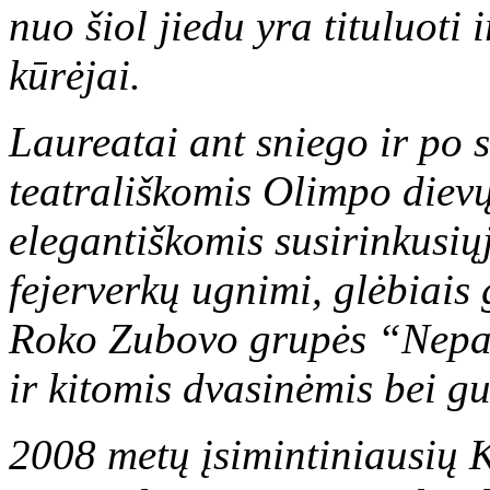
nuo šiol jiedu yra tituluoti 
kūrėjai.
Laureatai ant sniego ir po 
teatrališkomis Olimpo dievų
elegantiškomis susirinkusi
fejerverkų ugnimi, glėbiais
Roko Zubovo grupės “Nepakl
ir kitomis dvasinėmis bei 
2008 metų įsimintiniausių