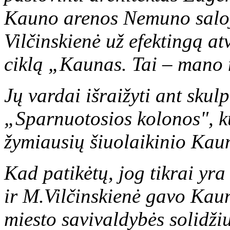
Kauno arenos Nemuno saloje
Vilčinskienė už efektingą at
ciklą „Kaunas. Tai – mano 
Jų vardai išraižyti ant skul
„Sparnuotosios kolonos", 
žymiausių šiuolaikinio Kau
Kad patikėtų, jog tikrai yra
ir M.Vilčinskienė gavo Ka
miesto savivaldybės solidži