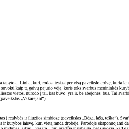
 tapytoja. Linija, kuri, rodos, tęsiasi per visą paveikslo erdvę, kuria
 suvokti kaip tą gaivų pajūrio vėją, kuris toks svarbus menininkės kūrybo
aliestos vietos, nurodo į tai, kas buvo, yra ir, be abejonės, bus. Tai sv
tį (paveikslas „Vakarėjant“).
as į realybės ir iliuzijos simbiozę (paveikslas „Bėga, laša, teška“). Sv
ies ir kūrybos laisvę, kuri vietą randa drobėje. Parodoje eksponuojami 
p mylimas laikas – vasara – turi pradžią ir pabaigą, bet suvokia, kad g