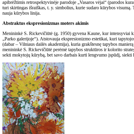
apibrėžtimis retrospektyvinėje parodoje „Vasaros vėjai“ (parodos kura
turi skirtingas išraiškas, t. y. simbolius, kurie sudaro kūrybos visumą
nauja kūrybos linija.
Abstraktus ekspresionizmas moters akimis
Menininkė S. Rickevičiūtė (g. 1950) gyvena Kaune, kur intensyviai k
„Parko galerijoje“). Atstovauja ekspresionizmo estetikai, kuri tapyto
(dabar – Vilniaus dailės akademija), kuria grakštesnę tapybos manierą
menininkė S. Rickevičiūtė perėmė tapybos struktūros ir kolorito strateg
sekti mokytojų kūrybą, bet savo darbais kurti lengvumo įspūdį, siekti