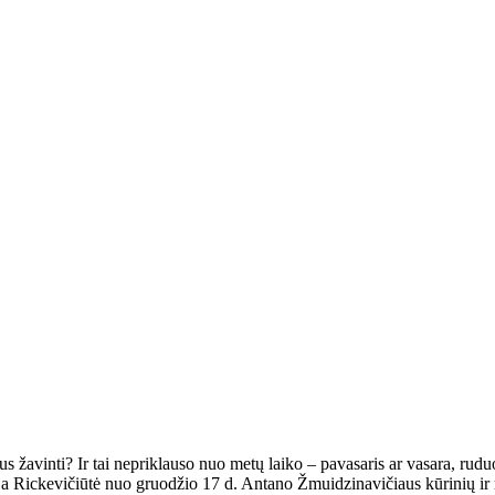
mus žavinti? Ir tai nepriklauso nuo metų laiko – pavasaris ar vasara, r
ija Rickevičiūtė nuo gruodžio 17 d. Antano Žmuidzinavičiaus kūrinių ir 