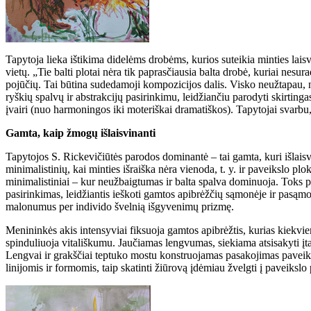
Tapytoja lieka ištikima didelėms drobėms, kurios suteikia minties lai
vietų. „Tie balti plotai nėra tik paprasčiausia balta drobė, kuriai ne
pojūčių. Tai būtina sudedamoji kompozicijos dalis. Visko neužtapau, n
ryškių spalvų ir abstrakcijų pasirinkimu, leidžiančiu parodyti skirtin
įvairi (nuo harmoningos iki moteriškai dramatiškos). Tapytojai svarbu,
Gamta, kaip žmogų išlaisvinanti
Tapytojos S. Rickevičiūtės parodos dominantė – tai gamta, kuri išlaisvin
minimalistinių, kai minties išraiška nėra vienoda, t. y. ir paveikslo p
minimalistiniai – kur neužbaigtumas ir balta spalva dominuoja. Toks pa
pasirinkimas, leidžiantis ieškoti gamtos apibrėžčių sąmonėje ir pasąmonė
malonumus per individo švelnią išgyvenimų prizmę.
Menininkės akis intensyviai fiksuoja gamtos apibrėžtis, kurias kiekvi
spinduliuoja vitališkumu. Jaučiamas lengvumas, siekiama atsisakyti įt
Lengvai ir grakščiai teptuko mostu konstruojamas pasakojimas paveikslo
linijomis ir formomis, taip skatinti žiūrovą įdėmiau žvelgti į paveikslo p