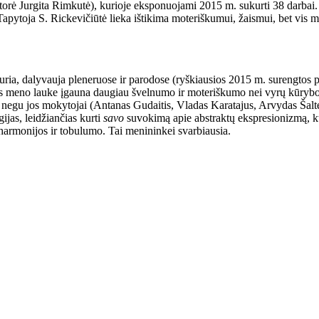
torė Jurgita Rimkutė), kurioje eksponuojami 2015 m. sukurti 38 darbai.
. Tapytoja S. Rickevičiūtė lieka ištikima moteriškumui, žaismui, bet vis
uria, dalyvauja pleneruose ir parodose (ryškiausios 2015 m. surengtos 
jos meno lauke įgauna daugiau švelnumo ir moteriškumo nei vyrų kūryboje
 negu jos mokytojai (Antanas Gudaitis, Vladas Karatajus, Arvydas Šalteni
ijas, leidžiančias kurti
savo
suvokimą apie abstraktų ekspresionizmą, ku
 harmonijos ir tobulumo. Tai menininkei svarbiausia.