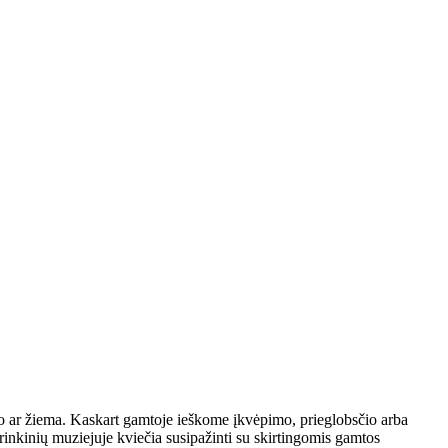
uduo ar žiema. Kaskart gamtoje ieškome įkvėpimo, prieglobsčio arba
rinkinių muziejuje kviečia susipažinti su skirtingomis gamtos