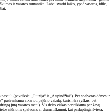
kumas ir vasaros romantika. Labai svarbi laiko, ypač vasaros, idilė,
iai.
pasaulį (paveikslai „Iliuzija“ ir „Atspindžiai“). Per spalvotas dėmes ir
as“ pasirenkama atkartoti pajūrio vaizdą, kuris nėra ryškus, bet
dringą jūrą vasaros metu). Vis dėlto viskas perteikiama per žavų
vietos niūrioms spalvoms ar dramatiškumui, kai paslaptinga šviesa,