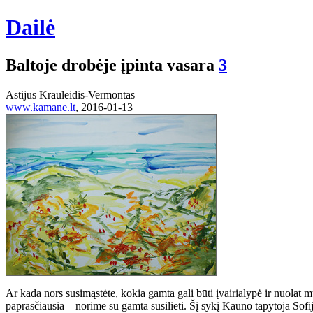
Dailė
Baltoje drobėje įpinta vasara
3
Astijus Krauleidis-Vermontas
www.kamane.lt
, 2016-01-13
Ar kada nors susimąstėte, kokia gamta gali būti įvairialypė ir nuolat 
paprasčiausia – norime su gamta susilieti. Šį sykį Kauno tapytoja Sof