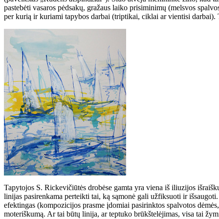
pastebėti vasaros pėdsakų, gražaus laiko prisiminimų (melsvos spalvos
per kurią ir kuriami tapybos darbai (triptikai, ciklai ar vientisi darba
Tapytojos S. Rickevičiūtės drobėse gamta yra viena iš iliuzijos išraišk
linijas pasirenkama perteikti tai, ką sąmonė gali užfiksuoti ir išsaugot
efektingas (kompozicijos prasme įdomiai pasirinktos spalvotos dėmės, 
moteriškumą. Ar tai būtų linija, ar teptuko brūkštelėjimas, visa tai ž