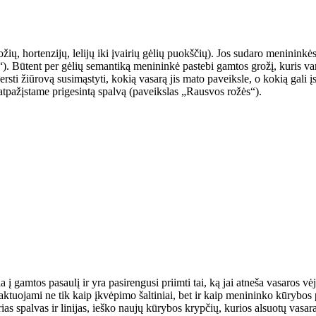
ožių, hortenzijų, lelijų iki įvairių gėlių puokščių). Jos sudaro meninink
). Būtent per gėlių semantiką menininkė pastebi gamtos grožį, kuris va
versti žiūrovą susimąstyti, kokią vasarą jis mato paveiksle, o kokią gali
atpažįstame prigesintą spalvą (paveikslas „Rausvos rožės“).
į gamtos pasaulį ir yra pasirengusi priimti tai, ką jai atneša vasaros vė
aktuojami ne tik kaip įkvėpimo šaltiniai, bet ir kaip menininko kūrybos pa
rias spalvas ir linijas, ieško naujų kūrybos krypčių, kurios alsuotų vasara