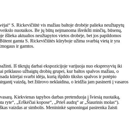
vėjai“ S. Rickevičiūtė vis mažiau baltoje drobėje palieka neužtapytų
 paveikslo nuotaikos. Be jų būtų neįmanoma išreikšti minčių, būsenų,
e išlieka aktualios neužtapytos vietos drobėje, bet jos papildomos
. Būtent gamta S. Rickevičiūtės kūryboje užima svarbią vietą ir yra
 žmogaus ir gamtos.
pažinti. Iš tikrųjų darbai ekspozicijoje varijuoja nuo ekspresyvių iki
bai priklauso užbaigtų drobių grupei, kur baltos spalvos mažiau, o
da kūrėjai svarbi idėja, kurią išpildo tikslus spalvos ir potėpio
irgantį vaizdą, bet žiūrovo neklaidina, o leidžia jam pasinerti į vasaros
vasarą. Kiekvienas tapybos darbas pretenduoja į šviesią nuotaiką,
a ryte“, „Erškėčiai kopose“, „Prieš audrą“ ar „Šiaurinis molas“).
tiškas vaizdas ar simbolis. Menininkė sąmoningai pasirenka žaisti