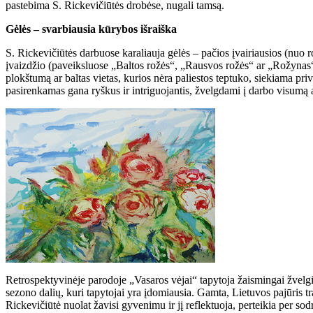
pastebima S. Rickevičiūtės drobėse, nugali tamsą.
Gėlės – svarbiausia kūrybos išraiška
S. Rickevičiūtės darbuose karaliauja gėlės – pačios įvairiausios (nuo r
įvaizdžio (paveiksluose „Baltos rožės“, „Rausvos rožės“ ar „Rožynas“
plokštumą ar baltas vietas, kurios nėra paliestos teptuko, siekiama pri
pasirenkamas gana ryškus ir intriguojantis, žvelgdami į darbo visumą 
Retrospektyvinėje parodoje „Vasaros vėjai“ tapytoja žaismingai žvelgia 
sezono dalių, kuri tapytojai yra įdomiausia. Gamta, Lietuvos pajūris tr
Rickevičiūtė nuolat žavisi gyvenimu ir jį reflektuoja, perteikia per sod