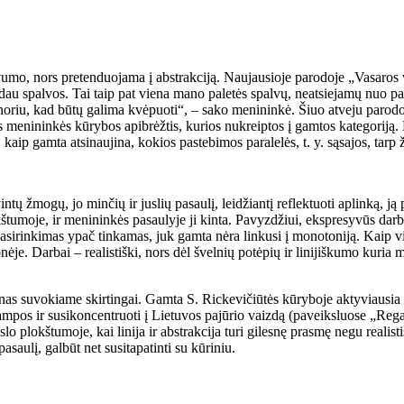
svumo, nors pretenduojama į abstrakciją. Naujausioje parodoje „Vasaros 
suradau spalvos. Tai taip pat viena mano paletės spalvų, neatsiejamų nuo
oriu, kad būtų galima kvėpuoti“, – sako menininkė. Šiuo atveju parodoj
gas menininkės kūrybos apibrėžtis, kurios nukreiptos į gamtos kategoriją
 kaip gamta atsinaujina, kokios pastebimos paralelės, t. y. sąsajos, tarp
tų žmogų, jo minčių ir juslių pasaulį, leidžiantį reflektuoti aplinką, ją 
lokštumoje, ir menininkės pasaulyje ji kinta. Pavyzdžiui, ekspresyvūs dar
sirinkimas ypač tinkamas, juk gamta nėra linkusi į monotoniją. Kaip visa
je. Darbai – realistiški, nors dėl švelnių potėpių ir linijiškumo kuria m
enas suvokiame skirtingai. Gamta S. Rickevičiūtės kūryboje aktyviausia 
ampos ir susikoncentruoti į Lietuvos pajūrio vaizdą (paveiksluose „Regat
 plokštumoje, kai linija ir abstrakcija turi gilesnę prasmę negu realis
asaulį, galbūt net susitapatinti su kūriniu.