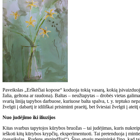
Paveikslas „Erškėčiai kopose“ koduoja tokią vasarą, kokią įsivaizduoja
žalia, geltona ar raudona). Baltas – neužtapytas – drobės vietas galima
svarią liniją tapybos darbuose, kuriuose balta spalva, t. y. teptuko nep
žvelgti į dabartį ir idiliškai prisiminti praeitį, bet šviesiai žvelgti į atei
Nuo judėjimo iki iliuzijos
Kitas svarbus tapytojos kūrybos bruožas – tai judėjimas, kuris nukreipt
ieškoti kitų kūrybos krypčių, eksperimentuoti. Tai pretenduoja į mint
(paveikslas „Rudens atspindžiai“). Šiuo atveju menininkė žino, kad tai