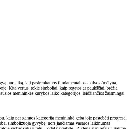
 lengvą nuotaiką, kai pasirenkamos fundamentalios spalvos (mėlyna,
je. Kita vertus, tokie simboliai, kaip regatos ar paukščiai, brėžia
arbiausios menininkės kūrybos laiko kategorijos, leidžiančios žaismingai
arbu, kaip per gamtos kategoriją menininkė geba joje pastebėti progresą,
darbai simbolizuoja gyvybę, nors jaučiamas vasaros laikinumas
amtoje viskas sukasi ratu. Todėl paveiksle „Rudens atspindžiai“ galima