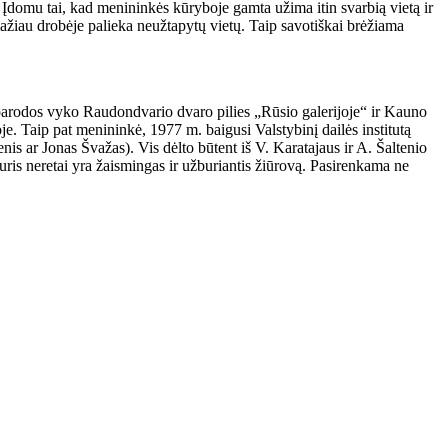
 Įdomu tai, kad menininkės kūryboje gamta užima itin svarbią vietą ir
 mažiau drobėje palieka neužtapytų vietų. Taip savotiškai brėžiama
parodos vyko Raudondvario dvaro pilies „Rūsio galerijoje“ ir Kauno
. Taip pat menininkė, 1977 m. baigusi Valstybinį dailės institutą
s ar Jonas Švažas). Vis dėlto būtent iš V. Karatajaus ir A. Šaltenio
ris neretai yra žaismingas ir užburiantis žiūrovą. Pasirenkama ne