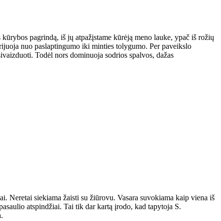
ės kūrybos pagrindą, iš jų atpažįstame kūrėją meno lauke, ypač iš rožių
rijuoja nuo paslaptingumo iki minties tolygumo. Per paveikslo
 įsivaizduoti. Todėl nors dominuoja sodrios spalvos, dažas
jai. Neretai siekiama žaisti su žiūrovu. Vasara suvokiama kaip viena iš
saulio atspindžiai. Tai tik dar kartą įrodo, kad tapytoja S.
.