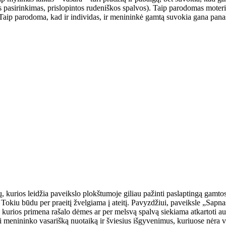
 pasirinkimas, prislopintos rudeniškos spalvos). Taip parodomas moteriš
i). Taip parodoma, kad ir individas, ir menininkė gamtą suvokia gana panaš
ų, kurios leidžia paveikslo plokštumoje giliau pažinti paslaptingą gamtos 
i. Tokiu būdu per praeitį žvelgiama į ateitį. Pavyzdžiui, paveiksle „Sapn
kurios primena rašalo dėmes ar per melsvą spalvą siekiama atkartoti au
ymi menininko vasarišką nuotaiką ir šviesius išgyvenimus, kuriuose nėra 