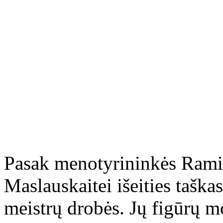
Pasak menotyrininkės Ramint
Maslauskaitei išeities taška
meistrų drobės. Jų figūrų mo