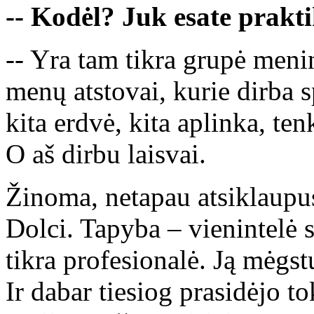
-- Kodėl? Juk esate prakt
-- Yra tam tikra grupė men
menų atstovai, kurie dirba s
kita erdvė, kita aplinka, t
O aš dirbu laisvai.
Žinoma, netapau atsiklaupu
Dolci. Tapyba – vienintelė sr
tikra profesionalė. Ją mėgs
Ir dabar tiesiog prasidėjo 