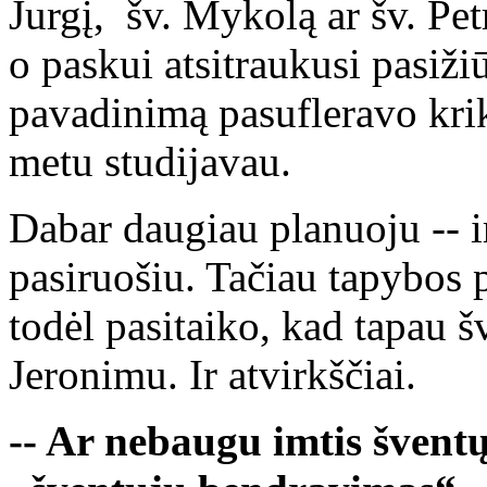
Jurgį, šv. Mykolą ar šv. Pet
o paskui atsitraukusi pasiži
pavadinimą pasufleravo krik
metu studijavau.
Dabar daugiau planuoju -- ir
pasiruošiu. Tačiau tapybos p
todėl pasitaiko, kad tapau šv
Jeronimu. Ir atvirkščiai.
-- Ar nebaugu imtis šven