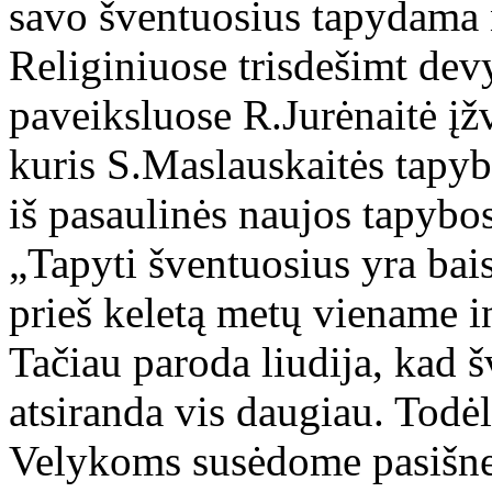
savo šventuosius tapydama n
Religiniuose trisdešimt dev
paveiksluose R.Jurėnaitė įž
kuris S.Maslauskaitės tapybą 
iš pasaulinės naujos tapyb
„Tapyti šventuosius yra bais
prieš keletą metų viename in
Tačiau paroda liudija, kad 
atsiranda vis daugiau. Todėl 
Velykoms susėdome pasišnekė