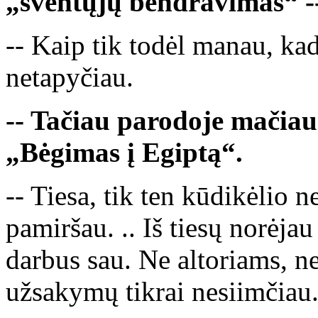
„šventųjų bendravimas“ --
-- Kaip tik todėl manau, ka
netapyčiau.
-- Tačiau parodoje mačiau
„Bėgimas į Egiptą“.
-- Tiesa, tik ten kūdikėlio n
pamiršau. .. Iš tiesų norėjau
darbus sau. Ne altoriams, n
užsakymų tikrai nesiimčiau