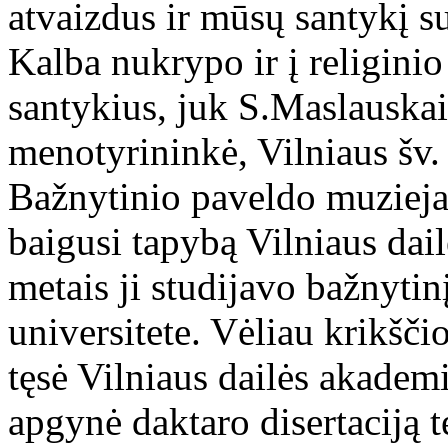
atvaizdus ir mūsų santykį su
Kalba nukrypo ir į religinio
santykius, juk S.Maslauskait
menotyrininkė, Vilniaus šv
Bažnytinio paveldo muzieja
baigusi tapybą Vilniaus dai
metais ji studijavo bažnyti
universitete. Vėliau krikšči
tęsė Vilniaus dailės akadem
apgynė daktaro disertaciją 