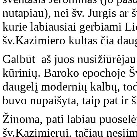
nutapiau), nei šv. Jurgis ar š
kurie labiausiai gerbiami L
šv.Kazimiero kultas čia dau
Galbūt aš juos nusižiūrėjau
kūrinių. Baroko epochoje Š
daugelį modernių kalbų, tod
buvo nupaišyta, taip pat ir 
Žinoma, pati labiau puosel
šv.Kazimierui, tačiau nesiim