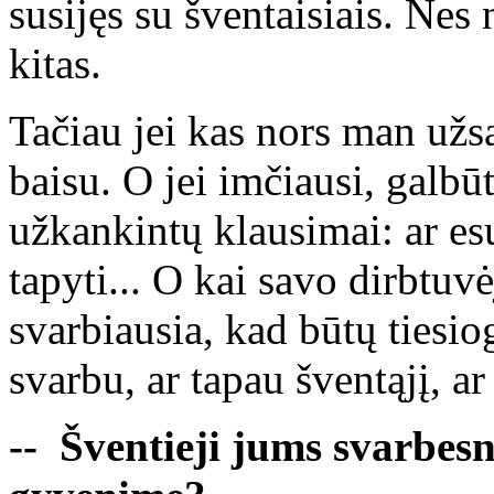
susijęs su šventaisiais. Nes 
kitas.
Tačiau jei kas nors man užsa
baisu. O jei imčiausi, galbūt
užkankintų klausimai: ar esu 
tapyti... O kai savo dirbtuv
svarbiausia, kad būtų tiesio
svarbu, ar tapau šventąjį, ar
-- Šventieji jums svarbes