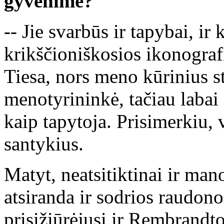
gyvenime?
-- Jie svarbūs ir tapybai, ir 
krikščioniškosios ikonografi
Tiesa, nors meno kūrinius s
menotyrininkė, tačiau labai 
kaip tapytoja. Prisimerkiu, 
santykius.
Matyt, neatsitiktinai ir ma
atsiranda ir sodrios raudon
prisižiūrėjusi ir Rembrandto