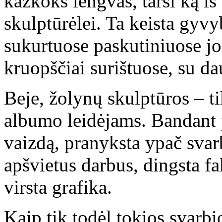
kažkoks lengvas, tarsi ką iš 
skulptūrėlei. Ta keista gyv
sukurtuose paskutiniuose j
kruopščiai surištuose, su d
Beje, žolynų skulptūros – ti
albumo leidėjams. Bandant 
vaizdą, pranyksta ypač svar
apšvietus darbus, dingsta f
virsta grafika.
Kaip tik todėl tokios svarbi