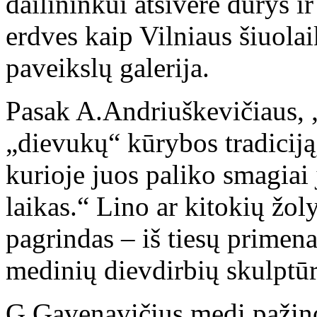
dailininkui atsivėrė durys ir
erdves kaip Vilniaus šiuola
paveikslų galerija.
Pasak A.Andriuškevičiaus, 
„dievukų“ kūrybos tradiciją
kurioje juos paliko smagiai
laikas.“ Lino ar kitokių žol
pagrindas – iš tiesų primena 
medinių dievdirbių skulptūr
G.Gavenavičius medį pažino