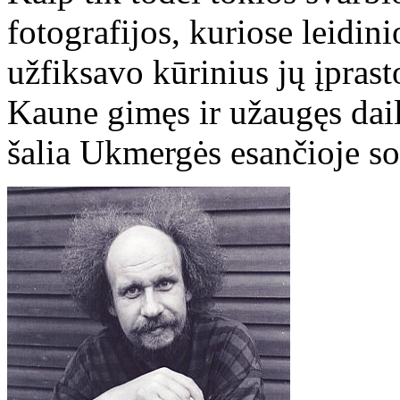
fotografijos, kuriose leidin
užfiksavo kūrinius jų įprast
Kaune gimęs ir užaugęs da
šalia Ukmergės esančioje s