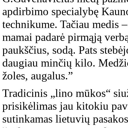
apdirbimo specialybę Kauno
technikume. Tačiau medis –
mamai padarė pirmąją verbą
paukščius, sodą. Pats stebė
daugiau minčių kilo. Medžio
žoles, augalus.”
Tradicinis „lino mūkos“ siu
prisikėlimas jau kitokiu pav
sutinkamas lietuvių pasakos