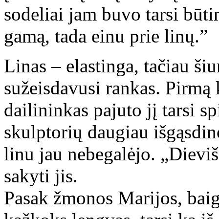
sodeliai jam buvo tarsi bū
gamą, tada einu prie linų.”
Linas – elastinga, tačiau ši
sužeisdavusi rankas. Pirmą k
dailininkas pajuto jį tarsi s
skulptorių daugiau išgąsdino
linu jau nebegalėjo. „Dievi
sakyti jis.
Pasak žmonos Marijos, baig