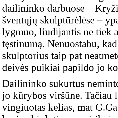
dailininko darbuose – Kryži
šventųjų skulptūrėlėse – yp
lygmuo, liudijantis ne tiek 
tęstinumą. Nenuostabu, kad
skulptorius taip pat neatmet
deivės puikiai papildo jo k
Dailininko sukurtus neminto
jo kūrybos viršūne. Tačiau 
vingiuotas kelias, mat G.Ga