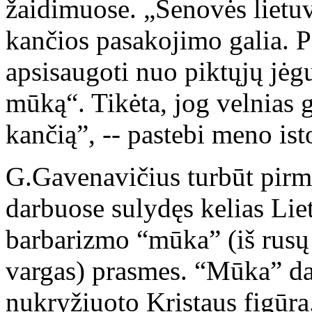
žaidimuose. „Senovės lietuv
kančios pasakojimo galia. 
apsisaugoti nuo piktųjų jėgų
mūką“. Tikėta, jog velnias ga
kančią”, -- pastebi meno ist
G.Gavenavičius turbūt pirm
darbuose sulydęs kelias Lie
barbarizmo “mūka” (iš rusų
vargas) prasmes. “Mūka” da
nukryžiuoto Kristaus figūra