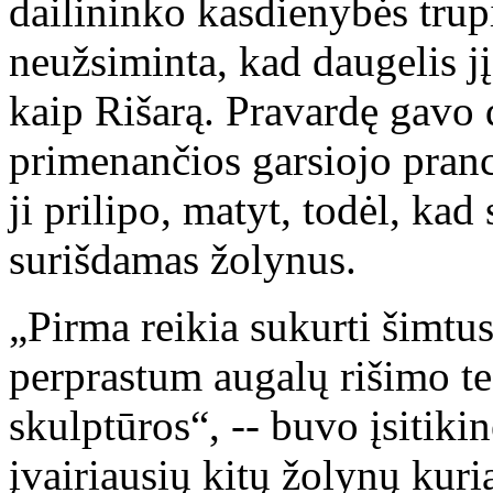
dailininko kasdienybės trupi
neužsiminta, kad daugelis jį
kaip Rišarą. Pravardę gavo 
primenančios garsiojo pranc
ji prilipo, matyt, todėl, ka
surišdamas žolynus.
„Pirma reikia sukurti šimtu
perprastum augalų rišimo tec
skulptūros“, -- buvo įsitiki
įvairiausių kitų žolynų kuri