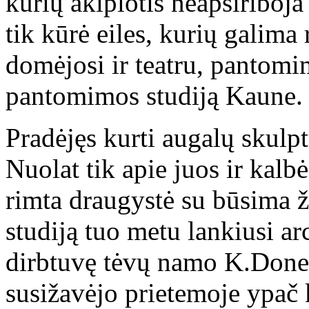
kurių akiplotis neapsiriboja
tik kūrė eiles, kurių galima
domėjosi ir teatru, pantom
pantomimos studiją Kaune.
Pradėjęs kurti augalų skulp
Nuolat tik apie juos ir kalb
rimta draugystė su būsima
studiją tuo metu lankiusi arc
dirbtuvę tėvų namo K.Donela
susižavėjo prietemoje ypač k