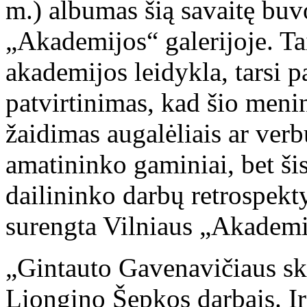
m.) albumas šią savaitę buvo
„Akademijos“ galerijoje. Tai
akademijos leidykla, tarsi p
patvirtinimas, kad šio meni
žaidimas augalėliais ar verb
amatininko gaminiai, bet šis 
dailininko darbų retrospek
surengta Vilniaus „Akademij
„Gintauto Gavenavičiaus sku
Liongino Šepkos darbais. Ir 