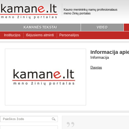
Kauno menininkų namų profesionalaus
meno žinių portalas
KAMANĖS TEKSTAI
VIDEO
Institucijos
Išėjusiems atminti
Personalijos
Informacija api
Informacija
Daugiau