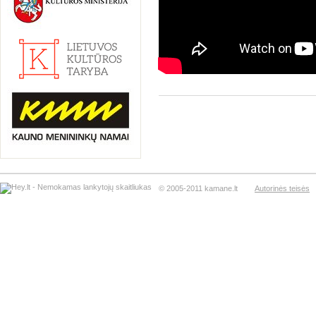
© 2005-2011 kamane.lt
Autorinės teisės