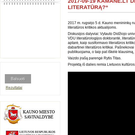
2017-09-19 KAMANE.LT D
LITERATŪRĄ?“
2017 m. rugsėjo 5 d. Kauno menininkų na
literatūros kritikos aktualijoms.
Diskusijos dalyviai: Vytauto Didžiojo uni
VDU literatūrologijos doktorantė, literatūr
aptarė, kaip susiformavo literatūros kritikos
dabartinei literatūros kritikai. Pašnekovai 
publikuojama, o taip pat iškėlė klausimą, 
Vaizdo įrašą parengė Rytis Titas.
Projektą iš dalies remia Lietuvos kultūros 
Rezultatai