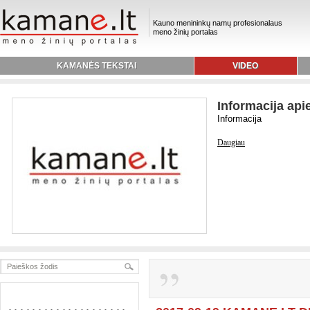
Kauno menininkų namų profesionalaus
meno žinių portalas
KAMANĖS TEKSTAI
VIDEO
Informacija api
Informacija
Daugiau