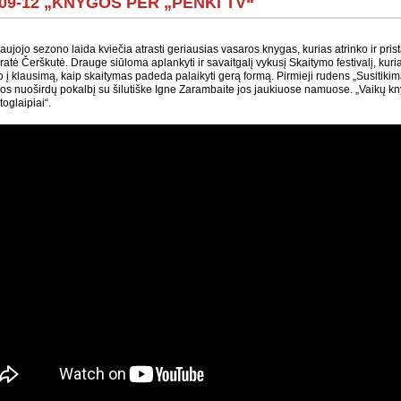
-09-12 „KNYGOS PER „PENKI TV“
aujojo sezono laida kviečia atrasti geriausias vasaros knygas, kurias atrinko ir prist
ūratė Čerškutė. Drauge siūloma aplankyti ir savaitgalį vykusį Skaitymo festivalį, ku
 į klausimą, kaip skaitymas padeda palaikyti gerą formą. Pirmieji rudens „Susitiki
s nuoširdų pokalbį su šilutiške Igne Zarambaite jos jaukiuose namuose. „Vaikų kn
oglaipiai“.