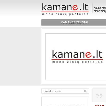
Kauno men
meno žinių
KAMANĖS TEKSTAI