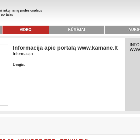
ininkų namų profesionalaus
 portalas
VIDEO
KŪRĖJAI
AUKS
INFO
Informacija apie portalą www.kamane.lt
WWW
Informacija
Daugiau