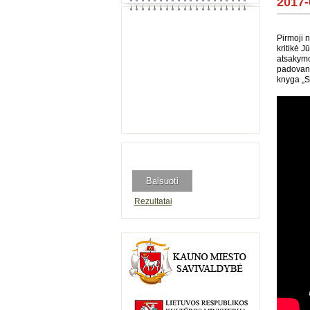
2017
Pirmoji n
kritikė J
atsakymo
padovano
knyga „St
Rezultatai