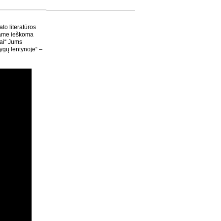
ato literatūros
riame ieškoma
mai“ Jums
ygų lentynoje“ –