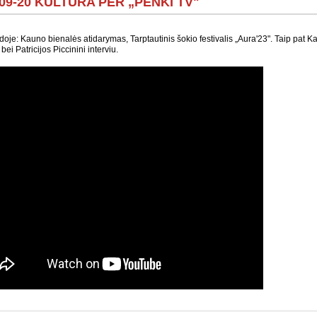
-09-20 KULTŪRA PER „PENKI TV"
idoje: Kauno bienalės atidarymas, Tarptautinis šokio festivalis „Aura'23". Taip pat K
 bei Patricijos Piccinini interviu.