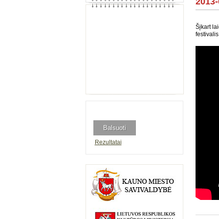
2013
Šįkart la
festivalis
Rezultatai