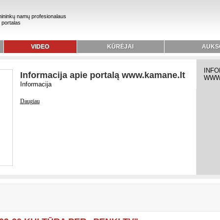
ininkų namų profesionalaus
 portalas
VIDEO
KŪRĖJAI
AUKS
INFO
Informacija apie portalą www.kamane.lt
WWW
Informacija
Daugiau