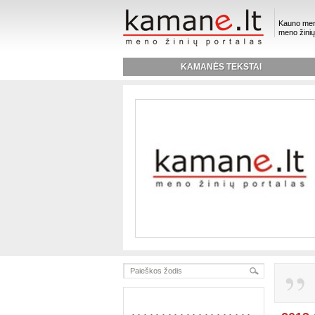
Kauno men
meno žinių
KAMANĖS TEKSTAI