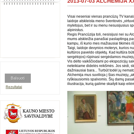
2013-07-03 ALCHEMIJA
Visai neseniai vienas prancūzų TV kanala
laidoje atskleista meno šventovės „virtuv
mylėtojus, bet ir su menu nesusijusius spe
alpinistus.
Regis Prancūzija toli, nesisijusi nei su A
mums atskleižia panašiai paslaptingą pasa
kampu, iš kurio mes mažiausiai tikimės i
Taigi, laidoje devynios moterys, kurios n
kultūros paveldo objektų. Kad kultūra būtų
sergėtojos) rūpinasi sergėdamos muziej
Vis dėlto vaikščiodami po ekspozicijų sal
neteikiame didelės reikšmės. Jos sėdi, sto
dažniausiai bara... Turbūt todėl jų nemat
Alchemija mus suvilioja į šias muziejų „ak
ryškiausiomis spalvomis. Šių damų pasako
iliustracija, kurią galime skaityti kaip eilė
Rezultatai