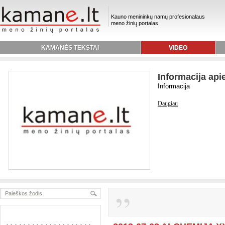
Kauno menininkų namų profesionalaus
meno žinių portalas
KAMANĖS TEKSTAI
VIDEO
Informacija api
Informacija
Daugiau