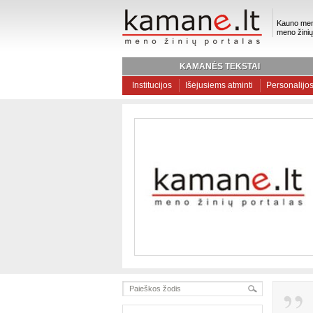
Kauno men
meno žinių
KAMANĖS TEKSTAI
Institucijos
Išėjusiems atminti
Personalijo