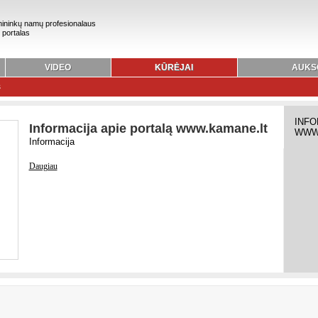
ininkų namų profesionalaus
 portalas
VIDEO
KŪRĖJAI
AUKS
s
INFO
Informacija apie portalą www.kamane.lt
WWW
Informacija
Daugiau