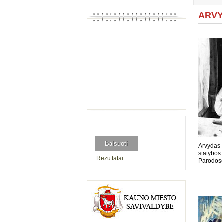
ARVY
Arvydas 
statybos 
Rezultatai
Parodose