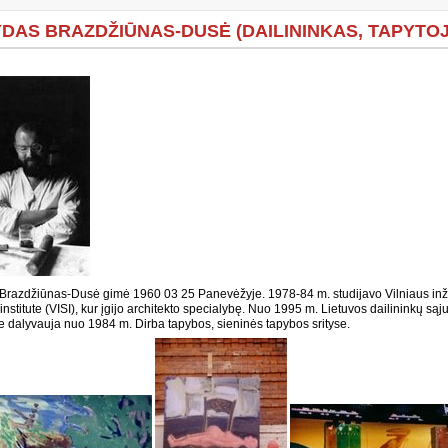
DAS BRAZDŽIŪNAS-DUSĖ (DAILININKAS, TAPYTO
Brazdžiūnas-Dusė gimė 1960 03 25 Panevėžyje. 1978-84 m. studijavo Vilniaus inž
institute (VISI), kur įgijo architekto specialybę. Nuo 1995 m. Lietuvos dailininkų są
 dalyvauja nuo 1984 m. Dirba tapybos, sieninės tapybos srityse.