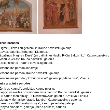
linės parodos
Pigmėjų kovos su gervėmis“, Kauno paveikslų galerija.
apyba, galerija „Bohema“, Klaipėda.
špažintis. Naglis ir Dusė“ (su dailininku Nagliu Ryčiu Baltušniku), Kauno paveikslų 
Menulio kelias“, Kauno paveikslų galerija.
aiko faktūros“, Kauno paveikslų galerija.
ersonalinė paroda Jonavoje.
ersonalinė paroda, Kauno paveikslų galerija.
rsonalinė paroda „Grobuonis ir kiti“ galerijoje „Meno niša“, Vilnius.
nės grupinės parodos
Ženklas Kaunui“, projektas Kauno mieste.
Septynios meilės postmodernizmui dienos“, Kauno paveikslų galerija.
10 Kauno menininkų“, D. Rostworowskio galerija, Krokuva, Lenkija.
Menas + Menas bendrauti. Tapyba“, Kauno paveikslų galerija.
Geriausias 2003 metų kūrinys“, Kauno paveikslų galerija.
Tapyba šiandien“, galerija „Meno parkas“, Kaunas.