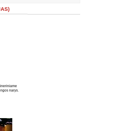
JAS)
ineriniame
jungos narys.