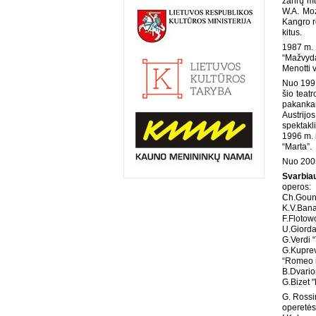
žanrų mu
W.A. Moz
Kangro r
kitus.
1987 m. 
“Mažvyda
Menotti 
Nuo 1991
šio teatr
pakankam
Austrijos
spektakl
1996 m. 
“Marta”.
Nuo 2005
Svarbia
operos:
Ch.Gouno
K.V.Banai
F.Flotow
U.Giorda
G.Verdi “
G.Kupre
“Romeo i
B.Dvario
G.Bizet 
G. Rossin
operetės