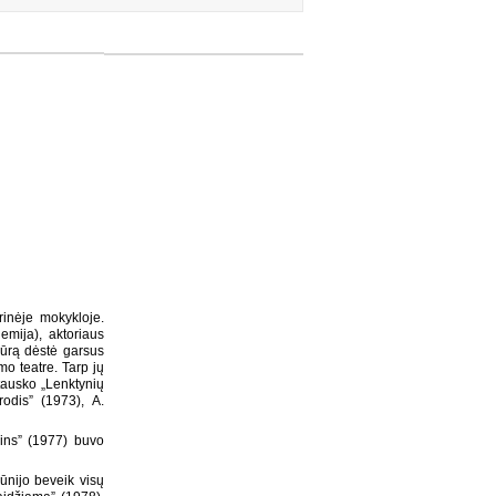
rinėje mokykloje.
emija), aktoriaus
sūrą dėstė garsus
mo teatre. Tarp jų
stausko „Lenktynių
odis” (1973), A.
ins” (1977) buvo
ūnijo beveik visų