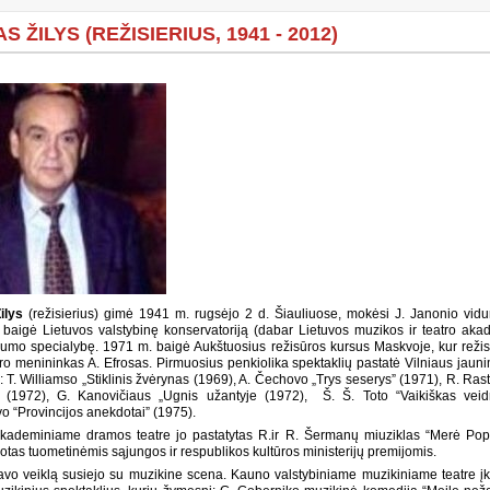
S ŽILYS (REŽISIERIUS, 1941 - 2012)
ilys
(režisierius) gimė 1941 m. rugsėjo 2 d. Šiauliuose, mokėsi J. Janonio vidu
baigė Lietuvos valstybinę konservatoriją (dabar Lietuvos muzikos ir teatro akad
kumo specialybę. 1971 m. baigė Aukštuosius režisūros kursus Maskvoje, kur reži
tro menininkas A. Efrosas. Pirmuosius penkiolika spektaklių pastatė Vilniaus jauni
i: T. Williamso „Stiklinis žvėrynas (1969), A. Čechovo „Trys seserys” (1971), R. Ra
” (1972), G. Kanovičiaus „Ugnis užantyje (1972), Š. Š. Toto “Vaikiškas veidr
o “Provincijos anekdotai” (1975).
ademiniame dramos teatre jo pastatytas R.ir R. Šermanų miuziklas “Merė Pop
tas tuometinėmis sąjungos ir respublikos kultūros ministerijų premijomis.
avo veiklą susiejo su muzikine scena. Kauno valstybiniame muzikiniame teatre įk