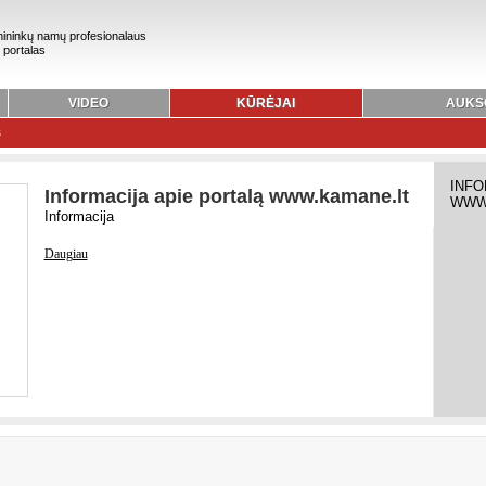
ininkų namų profesionalaus
 portalas
VIDEO
KŪRĖJAI
AUKS
s
INFO
Informacija apie portalą www.kamane.lt
WWW
Informacija
Daugiau