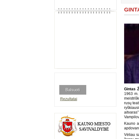
GINTA
Gintas Ž
1963 m. 
meistriš
Rezultatai
rusų tea
ryškiaus
aitvaras
Vampilov
Kauno ak
apdovano
Vėliau s