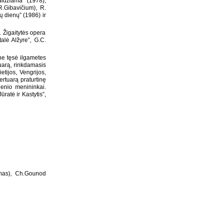
aidžiama” (1978),
R.Gibavičium), R.
 dienų” (1986) ir
 Žigaitytės opera
alė Alžyre”, G.C.
ne tęsė ilgametes
tuarą, rinkdamasis
etijos, Vengrijos,
ertuarą praturtinę
ienio menininkai.
ratė ir Kastytis”,
omas), Ch.Gounod