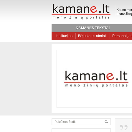
Kauno men
meno žinių
KAMANĖS TEKSTAI
Institucijos
Išėjusiems atminti
Personalijo