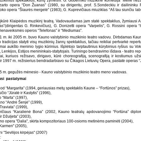
zikinius spektaklius, kurių žymesni: G. Goberniko muzikinė komedija “Meile než
arto opera “Don Žuanas” (1980, su dirigentu, prof. S.Sondeckiu ir dailininku 
oko opera “Šiaurės mergelė” (1983), G. Kuprevičiaus miuziklas “Aš tau siunčiu labų
įkūrė Klaipėdos muzikinį teatrą. Vadovaudamas jam statė spektaklius, žymiausi A.
s”(dirigentas G. Rinkevičius), G. Donizetti opera “Varpelis”, G. Rossini opera “It
vienaveiksmės operos “Telefonas” ir “Mediumas”.
 m. iki 2005 m. buvo Kauno valstybinio muzikinio teatro vadovu. Dirbdamas Kau
o tradicijas statyti visų muzikinių žanrų spektaklius, tačiau reikliai pertvarkė reper
ai aukšto meninio lygio kūrinius. Išplėtojo tarptautinius kūrybinius ryšius su Voki
, Lenkijos, Estijos menininkais-statytojais. Turiningo bendravimo išdava - teatro rep
iai, kuriuos režisavo, dirigavo, kūrė choreografiją, scenografiją ir kostiumus užs
ir 1997 m. režisierius bendradarbiavo su Čikagos Lietuvių Opera, pastatė operas “Jū
 m. gegužės mėnesio - Kauno valstybinio muzikinio teatro meno vadovas.
usi pastatymai
d “Margarita” (1994, geriausias metų spektaklis Kaune – “Fortūnos” prizas),
čio “Jūratė ir Kastytis” (1996),
o “Marta” (1997),
no “Andrė Šenjė” (1999),
Traviata” (1999),
vičiaus “Karalienė Bona” (2002, Kauno teatralų apdovanojimo “Fortūna” dipl
r Džuljeta” (2003),
no opera "Dalia", skirta kompozitoriaus 100-osioms metinėms paminėti (2004),
"Karmen" (2005),
i "Sevilijos kirpėjas" (2007)
: