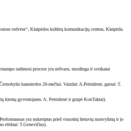
šosiose erdvėse“, Klaipėdos kultūrų komunikacijų centras, Klaipėda.
 estampo radimosi procese yra nešvaru, nuodinga ir sveikatai
Černobylio katastrofos 20-mečiui. Vaizdai: A.Petrulienė, garsai: T.
bučių kiemų gyventojams. A. Petrulienė ir grupė KonTaktai).
Performansas yra nukreiptas prieš visuotinį lietuvių nusivylimą ir jo
so efektai: T.Genevičius).