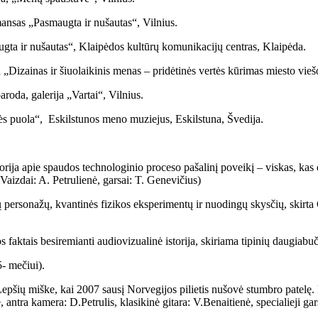
rmansas „Pasmaugta ir nušautas“, Vilnius.
ta ir nušautas“, Klaipėdos kultūrų komunikacijų centras, Klaipėda.
 „Dizainas ir šiuolaikinis menas – pridėtinės vertės kūrimas miesto vie
aroda, galerija „Vartai“, Vilnius.
s puola“, Eskilstunos meno muziejus, Eskilstuna, Švedija.
orija apie spaudos technologinio proceso pašalinį poveikį – viskas, kas
aizdai: A. Petrulienė, garsai: T. Genevičius)
 personažų, kvantinės fizikos eksperimentų ir nuodingų skysčių, skirta 
os faktais besiremianti audiovizualinė istorija, skiriama tipinių daugia
5- mečiui).
Lepšių miške, kai 2007 sausį Norvegijos pilietis nušovė stumbro patelę. 
ntra kamera: D.Petrulis, klasikinė gitara: V.Benaitienė, specialieji gar