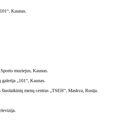
„101“, Kaunas.
, Sporto muziejus, Kaunas.
 galerija „101“, Kaunas.
kvos šiuolaikinių menų centras „TSEH“, Maskva, Rusija.
levizija.