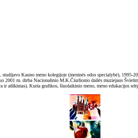
 studijavo Kauno meno kolegijoje (meninės odos specialybė), 1995-2001
 nuo 2001 m. dirba Nacionalinio M.K.Čiurlionio dailės muziejaus Švieti
a ir atlikimas). Kuria grafikos, šiuolaikinio meno, meno edukacijos srity