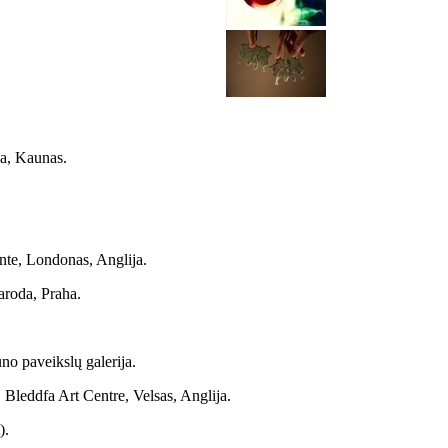
ja, Kaunas.
ante, Londonas, Anglija.
aroda, Praha.
o paveikslų galerija.
 Bleddfa Art Centre, Velsas, Anglija.
).