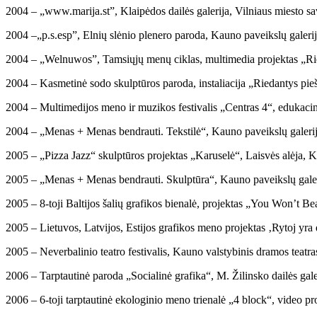
2004 – „www.marija.st”, Klaipėdos dailės galerija, Vilniaus miesto s
2004 –„p.s.esp”, Elnių slėnio plenero paroda, Kauno paveikslų galerij
2004 – „Welnuwos”, Tamsiųjų menų ciklas, multimedia projektas „Ried
2004 – Kasmetinė sodo skulptūros paroda, instaliacija „Riedantys pieši
2004 – Multimedijos meno ir muzikos festivalis „Centras 4“, edukacin
2004 – „Menas + Menas bendrauti. Tekstilė“, Kauno paveikslų galerij
2005 – „Pizza Jazz“ skulptūros projektas „Karuselė“, Laisvės alėja, 
2005 – „Menas + Menas bendrauti. Skulptūra“, Kauno paveikslų galer
2005 – 8-toji Baltijos šalių grafikos bienalė, projektas „You Won’t B
2005 – Lietuvos, Latvijos, Estijos grafikos meno projektas ‚Rytoj yra
2005 – Neverbalinio teatro festivalis, Kauno valstybinis dramos teatra
2006 – Tarptautinė paroda „Socialinė grafika“, M. Žilinsko dailės gal
2006 – 6-toji tarptautinė ekologinio meno trienalė „4 block“, video 