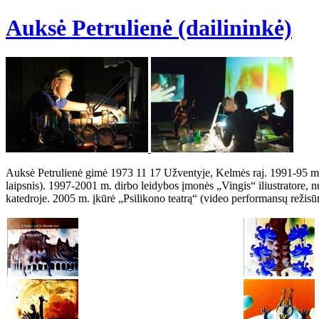
Auksė Petrulienė (dailininkė)
Auksė Petrulienė gimė 1973 11 17 Užventyje, Kelmės raj. 1991-95 m.
laipsnis). 1997-2001 m. dirbo leidybos įmonės „Vingis“ iliustratore,
katedroje. 2005 m. įkūrė „Psilikono teatrą“ (video performansų režisūr