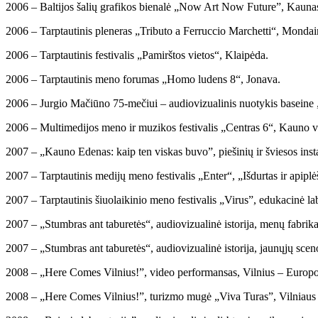
2006 – Baltijos šalių grafikos bienalė „Now Art Now Future”, Kauna
2006 – Tarptautinis pleneras „Tributo a Ferruccio Marchetti“, Mondaino
2006 – Tarptautinis festivalis „Pamirštos vietos“, Klaipėda.
2006 – Tarptautinis meno forumas „Homo ludens 8“, Jonava.
2006 – Jurgio Mačiūno 75-mečiui – audiovizualinis nuotykis baseine 
2006 – Multimedijos meno ir muzikos festivalis „Centras 6“, Kauno va
2007 – „Kauno Edenas: kaip ten viskas buvo”, piešinių ir šviesos ins
2007 – Tarptautinis medijų meno festivalis „Enter“, „Išdurtas ir apipl
2007 – Tarptautinis šiuolaikinio meno festivalis „Virus”, edukacinė la
2007 – „Stumbras ant taburetės“, audiovizualinė istorija, menų fabr
2007 – „Stumbras ant taburetės“, audiovizualinė istorija, jaunųjų sc
2008 – „Here Comes Vilnius!”, video performansas, Vilnius – Europos
2008 – „Here Comes Vilnius!”, turizmo mugė „Viva Turas”, Vilniaus 