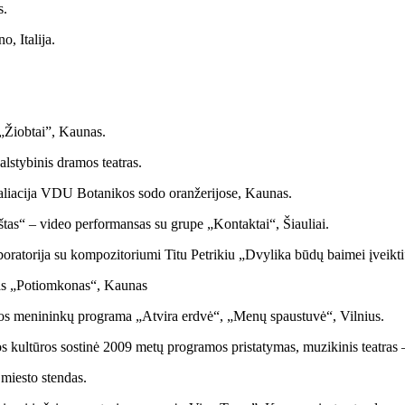
s.
, Italija.
„Žiobtai”, Kaunas.
lstybinis dramos teatras.
taliacija VDU Botanikos sodo oranžerijose, Kaunas.
ėštas“ – video performansas su grupe „Kontaktai“, Šiauliai.
boratorija su kompozitoriumi Titu Petrikiu „Dvylika būdų baimei įveikti”
ikas „Potiomkonas“, Kaunas
enos menininkų programa „Atvira erdvė“, „Menų spaustuvė“, Vilnius.
 kultūros sostinė 2009 metų programos pristatymas, muzikinis teatras 
miesto stendas.