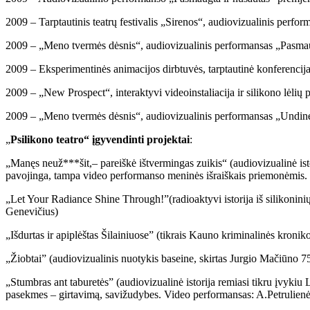
2009 – Tarptautinis teatrų festivalis „Sirenos“, audiovizualinis perfo
2009 – „Meno tvermės dėsnis“, audiovizualinis performansas „Pasmaug
2009 – Eksperimentinės animacijos dirbtuvės, tarptautinė konferencija
2009 – „New Prospect“, interaktyvi videoinstaliacija ir silikono lėlių p
2009 – „Meno tvermės dėsnis“, audiovizualinis performansas „Undinė
„
Psilikono teatro“ įgyvendinti projektai
:
„Manęs neuž***šit,– pareiškė ištvermingas zuikis“ (audiovizualinė ist
pavojinga, tampa video performanso meninės išraiškais priemonėmis. V
„Let Your Radiance Shine Through!”(radioaktyvi istorija iš silikoninių
Genevičius)
„Išdurtas ir apiplėštas Šilainiuose” (tikrais Kauno kriminalinės kronik
„Žiobtai” (audiovizualinis nuotykis baseine, skirtas Jurgio Mačiūno 7
„Stumbras ant taburetės” (audiovizualinė istorija remiasi tikru įvykiu 
pasekmes – girtavimą, savižudybes. Video performansas: A.Petrulienė, a