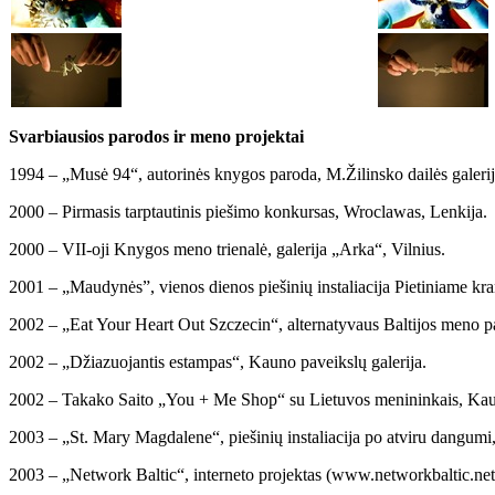
Svarbiausios parodos ir meno projektai
1994 – „Musė 94“, autorinės knygos paroda, M.Žilinsko dailės galeri
2000 – Pirmasis tarptautinis piešimo konkursas, Wroclawas, Lenkija.
2000 – VII-oji Knygos meno trienalė, galerija „Arka“, Vilnius.
2001 – „Maudynės”, vienos dienos piešinių instaliacija Pietiniame kr
2002 – „Eat Your Heart Out Szczecin“, alternatyvaus Baltijos meno p
2002 – „Džiazuojantis estampas“, Kauno paveikslų galerija.
2002 – Takako Saito „You + Me Shop“ su Lietuvos menininkais, Kaun
2003 – „St. Mary Magdalene“, piešinių instaliacija po atviru dangumi,
2003 – „Network Baltic“, interneto projektas (www.networkbaltic.net