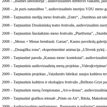
2008 – „Baimės laboratorija”, audiovizualinės dirbtuvės vaikams, ja
2008 – „In puris naturalibus ”, audiovizualinės istorijos VDU meno 
2008 – Tarptautinis medijų meno festivalis „Enter“, „Stumbras ant tabur
2008 – Tarptautinis Druskininkų teatro festivalis, audiovizualinis nuo
2008 – Tarptautinis šiuolaikinio meno festivalis „Plartforma”, „Stumbr
2008 – „Menas + Menas bendrauti. Garsas“, Kauno paveikslų galerija
2009 – „Draugiška zona“, eksperimentinė animacija „Užtvenk pyktį –
2009 – Tarptautinė paroda „Kaunas mene: kontekstai“, audiovizualinio
2009 – Tarptautinis audiovizualinių menų projektas „Videoįkvėpimas“
2009 – Tarptautinis projektas „Vaizduotės fabrikai: naujos kultūros t
2009 – Tarptautinis kultūros ir ekologijos festivalis „Birštono Gryn p
2009 – Tarptautinis menų čempionatas „Art-o-tlonas“, audiovizualiniai 
2009 – Tarptautinė grafikos trienalė „Prints on Air“, Bitola, Makedoni
2009 – Audiovizualinio performanso „Pasmaugta ir nušautas“ premjer