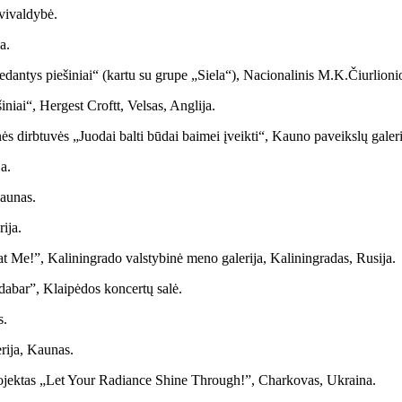
avivaldybė.
a.
antys piešiniai“ (kartu su grupe „Siela“), Nacionalinis M.K.Čiurlioni
niai“, Hergest Croftt, Velsas, Anglija.
ės dirbtuvės „Juodai balti būdai baimei įveikti“, Kauno paveikslų gale
a.
Kaunas.
ija.
eat Me!”, Kaliningrado valstybinė meno galerija, Kaliningradas, Rusija.
 dabar”, Klaipėdos koncertų salė.
s.
erija, Kaunas.
projektas „Let Your Radiance Shine Through!”, Charkovas, Ukraina.