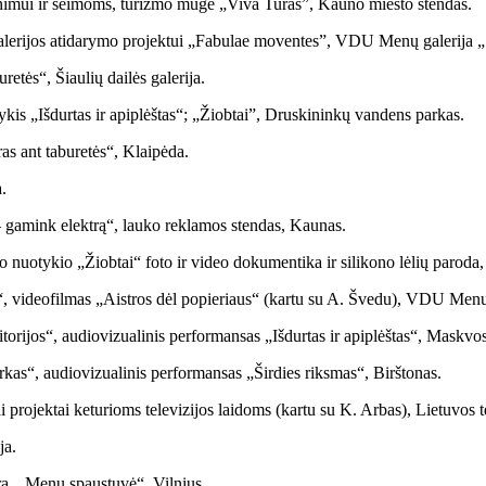
unimui ir šeimoms, turizmo mugė „Viva Turas”, Kauno miesto stendas.
galerijos atidarymo projektui „Fabulae moventes”, VDU Menų galerija 
etės“, Šiaulių dailės galerija.
tykis „Išdurtas ir apiplėštas“; „Žiobtai”, Druskininkų vandens parkas.
as ant taburetės“, Klaipėda.
.
 gamink elektrą“, lauko reklamos stendas, Kaunas.
 nuotykio „Žiobtai“ foto ir video dokumentika ir silikono lėlių paroda
, videofilmas „Aistros dėl popieriaus“ (kartu su A. Švedu), VDU Menų
eritorijos“, audiovizualinis performansas „Išdurtas ir apiplėštas“, Mas
arkas“, audiovizualinis performansas „Širdies riksmas“, Birštonas.
projektai keturioms televizijos laidoms (kartu su K. Arbas), Lietuvos te
ja.
a, „Menų spaustuvė“, Vilnius.