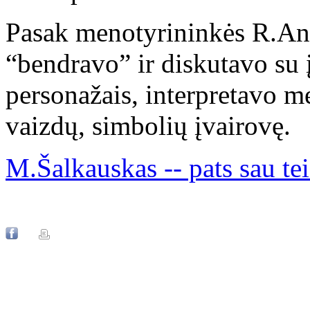
Pasak menotyrininkės R.And
“bendravo” ir diskutavo su į
personažais, interpretavo 
vaizdų, simbolių įvairovę.
M.Šalkauskas -- pats sau tei