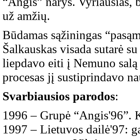
“Angis” narys. Vyriausias, 
už amžių.
Būdamas sąžiningas “pasąmo
Šalkauskas visada sutarė su 
liepdavo eiti į Nemuno salą 
procesas jį sustiprindavo n
Svarbiausios parodos
:
1996 – Grupė “Angis'96”. K
1997 – Lietuvos dailė'97: ga