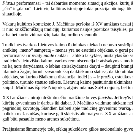
Fluxus
performansai – tai dabarties momento situacijų akcijos, kurių iš
„čia“ ir „dabar“. Lietuvių kultūros istorijoje tokia pozicija būdinga tik
situacijoje.
Vakarų kultūros kontekste J. Mačiūnas peršoka iš XV amžiaus tiesiai į
ir nuo krikščioniškųjų tradicijų: kuriamos naujos poetikos taisyklės,
arba bet kurio viduramžių katalikų ordino vienuoliu.
Tradicinės tvarkos Lietuvos kaimo ūkininkas niekada nebuvo susirūpi
antikinę „meno“ sampratą – menas yra ne estetinis objektas, o gerai pad
performansai ir
ready-made
daiktai – atitiko taisykles, nustatytas š
tradicinės lietuviško kaimo tvarkos reminiscencija ir atsisakymas mode
ne ką nors darydamas, o labiau atsisakydamas daryti – dauginti bran
ūkininko žagrė, turinti savarankišką daiktiškumo statusą: daikto utilita
objektas, su kuriuo išlaikoma distancija, todėl jis – ir grožio, estetikos
politinio, turtinio statuso etiketė. Lietuvių kaime pasiturintis ūkinink
kaip J. Mačiūnas išplėtė Niujorką, atgaivindamas SoHo rajoną, bet tur
XXI amžiaus antrojo dešimtmečio pradžioje buvęs
fluxistas
Jeffrey'is
kūrėjų gyvenimus ir darbus iki dabar. J. Mačiūno vaidmuo niekam nek
pagrindinį kovotoją. Šiandien kalbėti apie tradicinę gyvenimo tvarką, 
palieka mažas nišas, kuriose gali skleistis alternatyvos. XX amžiaus ant
gali būti pasaulio meno arenos sukrėtimu.
Praėjusiame šimtmetyje tokį efektą sukeldavo gilios nacionalinio gyv