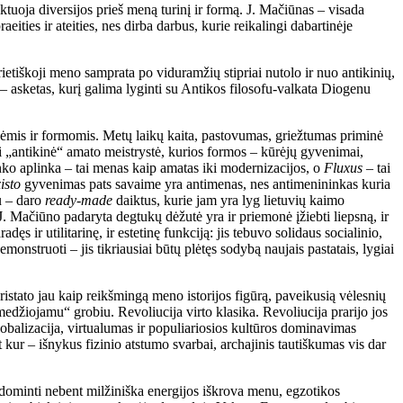
ktuoja diversijos prieš meną turinį ir formą. J. Mačiūnas – visada
eities ir ateities, nes dirba darbus, kurie reikalingi dabartinėje
etiškoji meno samprata po viduramžių stipriai nutolo ir nuo antikinių,
– asketas, kurį galima lyginti su Antikos filosofu-valkata Diogenu
ėmis ir formomis. Metų laikų kaita, pastovumas, griežtumas priminė
i „antikinė“ amato meistrystė, kurios formos – kūrėjų gyvenimai,
nko aplinka – tai menas kaip amatas iki modernizacijos, o
Fluxus
– tai
isto
gyvenimas pats savaime yra antimenas, nes antimenininkas kuria
u – daro
ready-made
daiktus, kurie jam yra lyg lietuvių kaimo
. J. Mačiūno padaryta degtukų dėžutė yra ir priemonė įžiebti liepsną, ir
ęs ir utilitarinę, ir estetinę funkciją: jis tebuvo solidaus socialinio,
monstruoti – jis tikriausiai būtų plėtęs sodybą naujais pastatais, lygiai
istato jau kaip reikšmingą meno istorijos figūrą, paveikusią vėlesnių
edžiojamu“ grobiu. Revoliucija virto klasika. Revoliucija prarijo jos
lobalizacija, virtualumas ir populiariosios kultūros dominavimas
t kur – išnykus fizinio atstumo svarbai, archajinis tautiškumas vis dar
udominti nebent milžiniška energijos iškrova menu, egzotikos