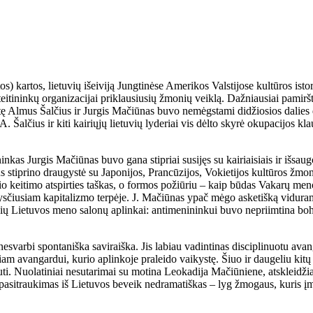
) kartos, lietuvių išeiviją Jungtinėse Amerikos Valstijose kultūros istorij
teitininkų organizacijai priklausiusių žmonių veiklą. Dažniausiai pamiršta
utę Almus Šalčius ir Jurgis Mačiūnas buvo nemėgstami didžiosios dalies
 A. Šalčius ir kiti kairiųjų lietuvių lyderiai vis dėlto skyrė okupacijos 
inkas Jurgis Mačiūnas buvo gana stipriai susijęs su kairiaisiais ir išsa
us stiprino draugystė su Japonijos, Prancūzijos, Vokietijos kultūros žmon
lio keitimo atspirties taškas, o formos požiūriu – kaip būdas Vakarų men
sčiusiam kapitalizmo terpėje. J. Mačiūnas ypač mėgo asketišką viduramž
ų Lietuvos meno salonų aplinkai: antimenininkui buvo nepriimtina bohe
esvarbi spontaniška saviraiška. Jis labiau vadintinas disciplinuotu avan
am avangardui, kurio aplinkoje praleido vaikystę. Šiuo ir daugeliu kitų
uti. Nuolatiniai nesutarimai su motina Leokadija Mačiūniene, atskleid
o pasitraukimas iš Lietuvos beveik nedramatiškas – lyg žmogaus, kuris įm