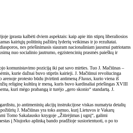
oje įprasta kalbėti dviem aspektais: kaip apie itin stiprų liberaliosios
mas kairiųjų politinių pažiūrų lyderių veikimas ir jo rezultatai.
 diasporos, nes priešinimasis siauram nacionaliniam jausmui patriotams
klausimą nuo socialinio jautrumo, egzistencinių prasmės paieškų ir
ugojo komunistavimo poziciją iki pat savo mirties. Tuo J. Mačiūnas –
ėmis, kurie dažnai buvo stiprūs kairieji. J. Mačiūnui revoliucinga
o arenoje protesto būdu įtvirtinti antimeną
Fluxus
, kurio viena iš
ių religinę kultūrą ir meną, kuris buvo kardinaliai priešingas XVIII
ma, kuri mėgo prabangą ir turėjo „gero skonio“ standartą. J.
gardistu, jo antimeninių akcijų instrukcijose viskas numatyta detalių
 požiūrių J. Mačiūnas yra toks asmuo, kurį Lietuvos ir Vakarų
žiami Tomo Sakalausko knygoje „Žiūrėjimas į ugnį“, galimi
estas į Niujorko aplinką bando pradžioje susiorientuoti, o po to