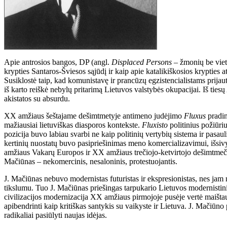
Apie antrosios bangos, DP (angl.
Displaced Persons
– žmonių be vietos
krypties Santaros-Šviesos sąjūdį ir kaip apie katalikiškosios krypties a
Susiklostė taip, kad komunistavę ir prancūzų egzistencialistams prija
iš karto reiškė nebylų pritarimą Lietuvos valstybės okupacijai. Iš tiesų
akistatos su absurdu.
XX amžiaus šeštajame dešimtmetyje antimeno judėjimo
Fluxus
pradin
mažiausiai lietuviškas diasporos kontekste.
Fluxisto
politinius požiūri
pozicija buvo labiau svarbi ne kaip politinių vertybių sistema ir pasau
kertinių nuostatų buvo pasipriešinimas meno komercializavimui, išsivy
amžiaus Vakarų Europos ir XX amžiaus trečiojo-ketvirtojo dešimtmeči
Mačiūnas – nekomercinis, nesaloninis, protestuojantis.
J. Mačiūnas nebuvo modernistas futuristas ir ekspresionistas, nes jam n
tikslumu. Tuo J. Mačiūnas priešingas tarpukario Lietuvos modernistini
civilizacijos modernizacija XX amžiaus pirmojoje pusėje vertė maišta
apibendrinti kaip kritiškas santykis su vaikyste ir Lietuva. J. Mačiūn
radikaliai pasiūlyti naujas idėjas.