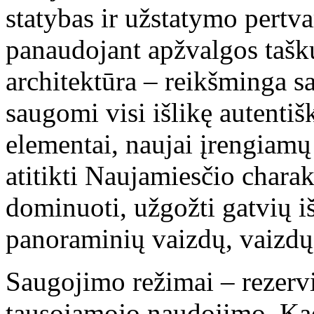
statybas ir užstatymo pertva
panaudojant apžvalgos tašk
architektūra – reikšminga s
saugomi visi išlikę autentiš
elementai, naujai įrengiamų 
atitikti Naujamiesčio charakte
dominuoti, užgožti gatvių iš
panoraminių vaizdų, vaizdų 
Saugojimo režimai – rezervin
tausojamojo naudojimo. Kad