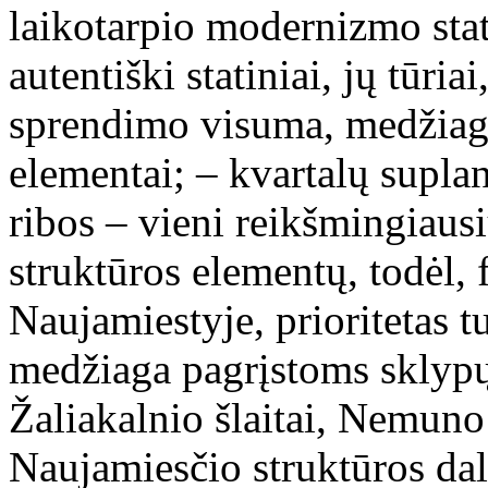
laikotarpio modernizmo stat
autentiški statiniai, jų tūria
sprendimo visuma, medžiagi
elementai; – kvartalų supla
ribos – vieni reikšmingiausi
struktūros elementų, todėl
Naujamiestyje, prioritetas tu
medžiaga pagrįstoms sklypų
Žaliakalnio šlaitai, Nemuno
Naujamiesčio struktūros dal