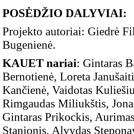
POSĖDŽIO DALYVIAI:
Projekto autoriai: Giedrė Fi
Bugen
KAUET nariai
: Gintaras B
Bernotienė, Loreta Janušait
Kančienė, Vaidotas Kulieši
Rimgaudas Miliukštis, Jona
Gintaras Prikockis, Aurima
Stanionis, Alvydas Stepona