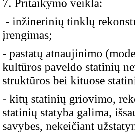
7. Pritaikymo veikla:
- inžinerinių tinklų rekonst
įrengimas;
- pastatų atnaujinimo (mod
kultūros paveldo statinių ne
struktūros bei kituose statin
- kitų statinių griovimo, re
statinių statyba galima, išs
savybes, nekeičiant užstat