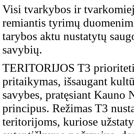
Visi tvarkybos ir tvarkomie
remiantis tyrimų duomenimi
tarybos aktu nustatytų saug
savybių.
TERITORIJOS T3 prioritetinė
pritaikymas, išsaugant kult
savybes, pratęsiant Kauno 
principus. Režimas T3 nus
teritorijoms, kuriose užstat