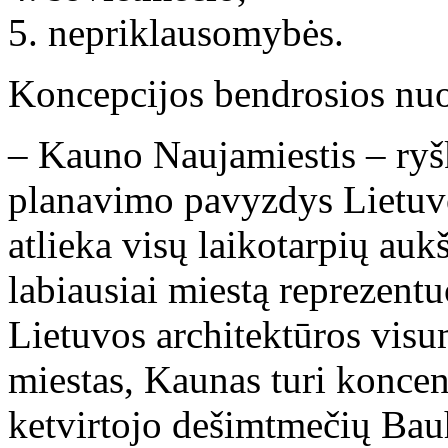
nepriklausomybės.
Koncepcijos bendrosios nuo
– Kauno Naujamiestis – ryš
planavimo pavyzdys Lietuv
atlieka visų laikotarpių auk
labiausiai miestą reprezent
Lietuvos architektūros visu
miestas, Kaunas turi konce
ketvirtojo dešimtmečių Bau