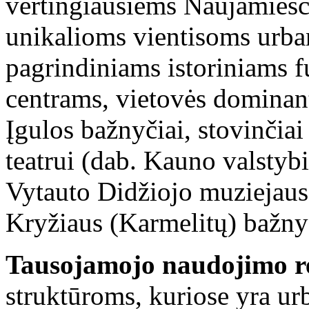
vertingiausiems Naujamiesč
unikalioms vientisoms urba
pagrindiniams istoriniams 
centrams, vietovės domina
Įgulos bažnyčiai, stovinčia
teatrui (dab. Kauno valstyb
Vytauto Didžiojo muziejaus 
Kryžiaus (Karmelitų) bažnyč
Tausojamojo naudojimo r
struktūroms, kuriose yra urb