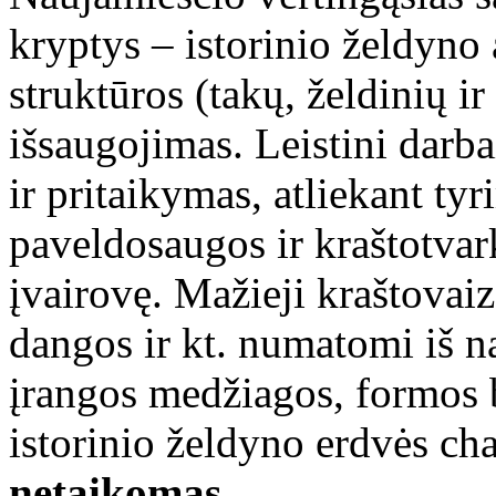
kryptys – istorinio želdyno
struktūros (takų, želdinių ir
išsaugojimas. Leistini darba
ir pritaikymas, atliekant ty
paveldosaugos ir kraštotvar
įvairovę. Mažieji kraštovaiz
dangos ir kt. numatomi iš n
įrangos medžiagos, formos b
istorinio želdyno erdvės ch
netaikomas
.