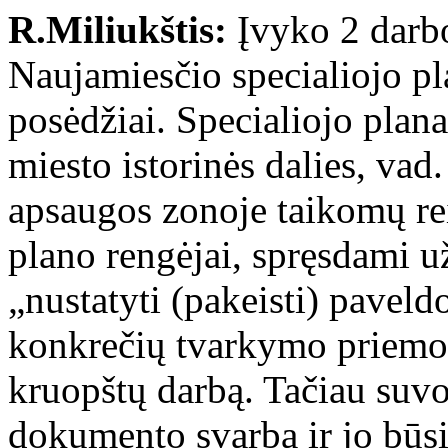
R.Miliukštis:
Įvyko 2 darb
Naujamiesčio specialiojo pl
posėdžiai. Specialiojo plan
miesto istorinės dalies, vad.
apsaugos zonoje taikomų rei
plano rengėjai, spręsdami 
„nustatyti (pakeisti) paveld
konkrečių tvarkymo priemoni
kruopštų darbą. Tačiau suvo
dokumento svarbą ir jo būs