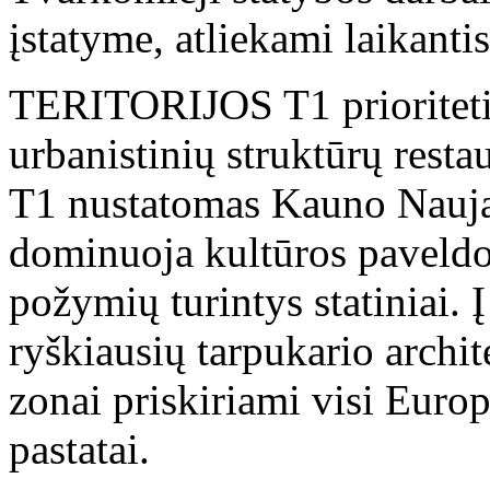
įstatyme, atliekami laikant
TERITORIJOS T1 prioriteti
urbanistinių struktūrų rest
T1 nustatomas Kauno Naujam
dominuoja kultūros paveldo 
požymių turintys statiniai. Į
ryškiausių tarpukario archite
zonai priskiriami visi Euro
pastatai.