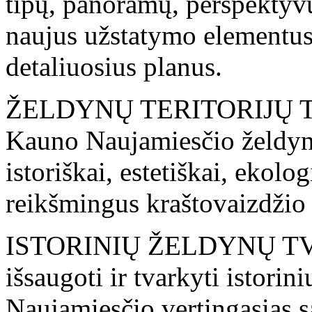
tipų, panoramų, perspektyvų,
naujus užstatymo elementus,
detaliuosius planus.
ŽELDYNŲ TERITORIJŲ T
Kauno Naujamiesčio želdynų 
istoriškai, estetiškai, ekolog
reikšmingus kraštovaizdžio
ISTORINIŲ ŽELDYNŲ TVA
išsaugoti ir tvarkyti istori
Naujamiesčio vertingąsias s