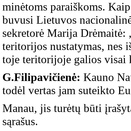
minėtoms paraiškoms. Kaip 
buvusi Lietuvos nacionali
sekretorė Marija Drėmaitė: 
teritorijos nustatymas, nes i
toje teritorijoje galios vis
G.Filipavičienė:
Kauno Nauj
todėl vertas jam suteikto E
Manau, jis turėtų būti įra
sąrašus.