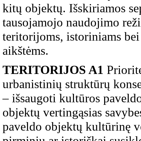
kitų objektų. Išskiriamos s
tausojamojo naudojimo režim
teritorijoms, istoriniams be
aikštėms.
TERITORIJOS A1
Priorit
urbanistinių struktūrų kons
– išsaugoti kultūros paveldo
objektų vertingąsias savybes
paveldo objektų kultūrinę v
pirminiu ar istoriškai susik