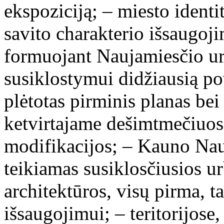
ekspoziciją; – miesto ident
savito charakterio išsaugoj
formuojant Naujamiesčio urb
susiklostymui didžiausią po
plėtotas pirminis planas be
ketvirtajame dešimtmečiuose
modifikacijos; – Kauno Nau
teikiamas susiklosčiusios ur
architektūros, visų pirma, 
išsaugojimui; – teritorijose