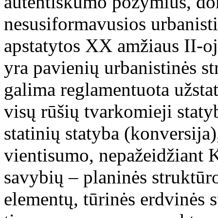
autentiškumo požymius, dom
nesusiformavusios urbanisti
apstatytos XX amžiaus II-oje
yra pavienių urbanistinės st
galima reglamentuota užstat
visų rūšių tvarkomieji stat
statinių statyba (konversija)
vientisumo, nepažeidžiant 
savybių – planinės struktūro
elementų, tūrinės erdvinės 