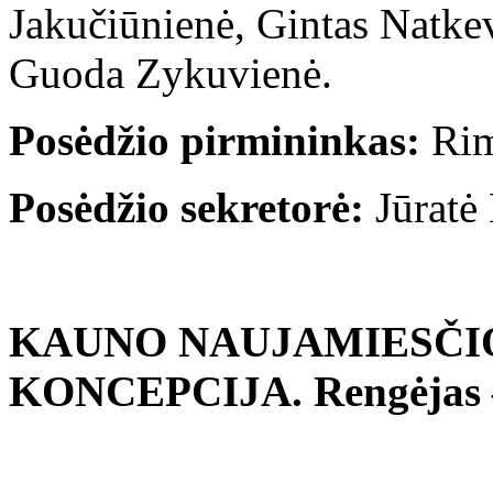
Jakučiūnienė, Gintas Natkevi
Guoda Zykuvienė.
Posėdžio pirmininkas:
Rim
Posėdžio sekretorė:
Jūratė
KAUNO NAUJAMIESČIO
KONCEPCIJA. Rengėjas – 