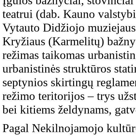
Įgulos bažnyčiai, stovinčia
teatrui (dab. Kauno valstyb
Vytauto Didžiojo muziejaus 
Kryžiaus (Karmelitų) bažny
režimas taikomas urbanistin
urbanistinės struktūros stat
septynios skirtingų reglam
režimo teritorijos – trys užs
bei kitiems želdynams, gatv
Pagal Nekilnojamojo kultūr