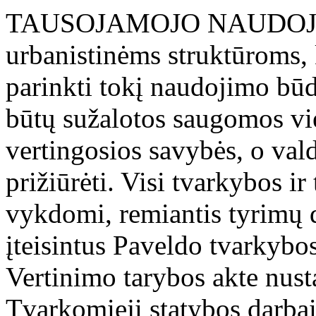
TAUSOJAMOJO NAUDOJI
urbanistinėms struktūroms, 
parinkti tokį naudojimo būd
būtų sužalotos saugomos vi
vertingosios savybės, o vald
prižiūrėti. Visi tvarkybos ir
vykdomi, remiantis tyrimų 
įteisintus Paveldo tvarkybo
Vertinimo tarybos akte nust
Tvarkomieji statybos darbai