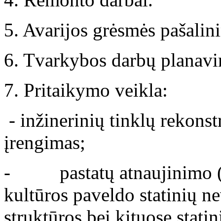
5. Avarijos grėsmės pašalin
6. Tvarkybos darbų planavi
7. Pritaikymo veikla:
- inžinerinių tinklų rekonst
įrengimas;
- pastatų atnaujinimo (m
kultūros paveldo statinių ne
struktūros bei kituose statin