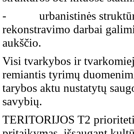
- urbanistinės struktūros 
rekonstravimo darbai galimi,
aukščio.
Visi tvarkybos ir tvarkomie
remiantis tyrimų duomenimi
tarybos aktu nustatytų saug
savybių.
TERITORIJOS T2 prioritetinė
pritaikymas, išsaugant kultū