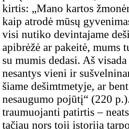
kirtis: „Mano kartos žmonė
kaip atrodė mūsų gyvenimas 
visi nutiko devintajame deš
apibrėžė ar pakeitė, mums t
su mumis dedasi. Aš visada 
nesantys vieni ir sušvelni
šiame dešimtmetyje, ar bent
nesaugumo pojūtį“ (220 p.).
traumuojanti patirtis – nea
tačiau nors toji istorija tarp