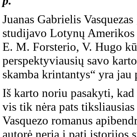
p.
Juanas Gabrielis Vasquezas
studijavo Lotynų Amerikos l
E. M. Forsterio, V. Hugo kū
perspektyviausių savo karto
skamba krintantys“ yra jau 
Iš karto noriu pasakyti, ka
vis tik nėra pats tiksliausia
Vasquezo romanus apibendrin
autorė neria į patį istorijos 