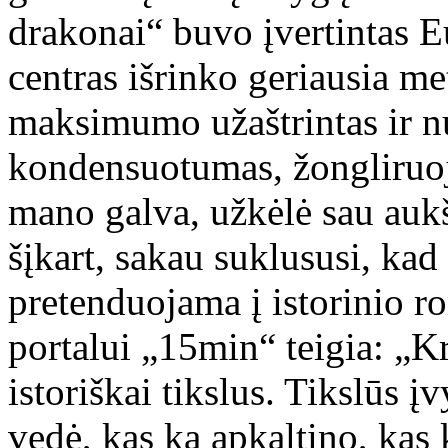
drakonai“ buvo įvertintas 
centras išrinko geriausia me
maksimumo užaštrintas ir n
kondensuotumas, žongliruoja
mano galva, užkėlė sau aukš
šįkart, sakau suklususi, kad
pretenduojama į istorinio ro
portalui „15min“ teigia: „K
istoriškai tikslus. Tikslūs į
vedė, kas ką apkaltino, kas 