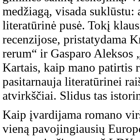
medžiagą, visada suklūstu: 
literatūrinė pusė. Tokį klau
recenzijose, pristatydama Kr
rerum“ ir Gasparo Aleksos 
Kartais, kaip mano patirtis 
pasitarnauja literatūrinei rai
atvirkščiai. Slidus tas istor
Kaip įvardijama romano vir
vieną pavojingiausių Europo