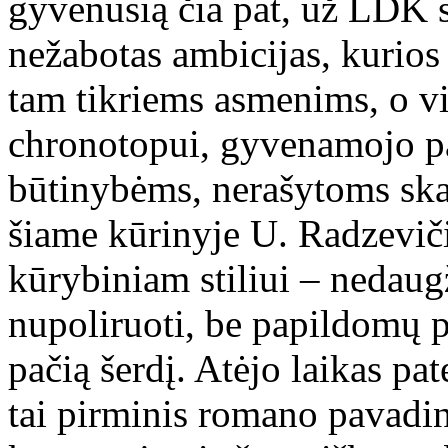
gyvenusią čia pat, už LDK s
nežabotas ambicijas, kurios 
tam tikriems asmenims, o v
chronotopui, gyvenamojo p
būtinybėms, nerašytoms ska
šiame kūrinyje U. Radzeviči
kūrybiniam stiliui – nedaug
nupoliruoti, be papildomų pr
pačią šerdį. Atėjo laikas pat
tai pirminis romano pavadin