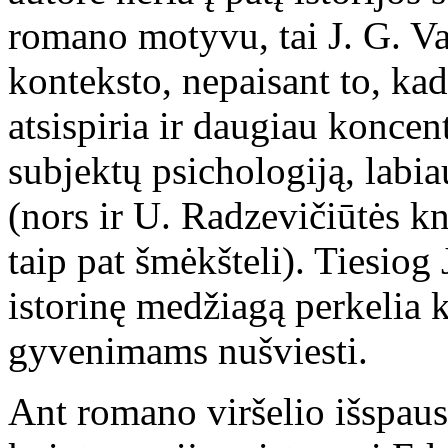
romano motyvu, tai J. G. Va
konteksto, nepaisant to, kad 
atsispiria ir daugiau koncent
subjektų psichologiją, labia
(nors ir U. Radzevičiūtės k
taip pat šmėkšteli). Tiesiog
istorinę medžiagą perkelia 
gyvenimams nušviesti.
Ant romano viršelio išspausd