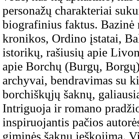
personažų charakteriai sukur
biografinius faktus. Bazin
kronikos, Ordino įstatai, Ba
istorikų, rašiusių apie Livoni
apie Borchų (Burgų, Borgų) 
archyvai, bendravimas su ki
borchiškųjų šaknų, galiausia
Intriguoja ir romano pradžio
inspiruojantis pačios autor
giminės šaknų ieškojimą. Vis