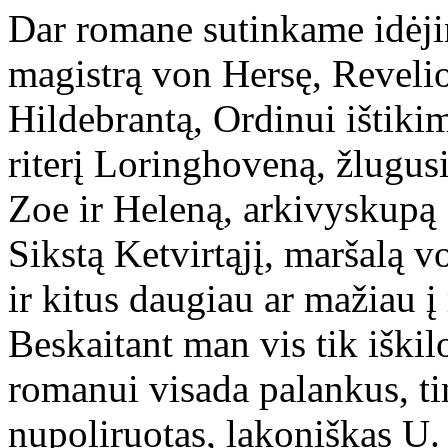
Dar romane sutinkame idėji
magistrą von Hersę, Revelio
Hildebrantą, Ordinui ištiki
riterį Loringhoveną, žlugus
Zoe ir Heleną, arkivyskupą 
Sikstą Ketvirtąjį, maršalą
ir kitus daugiau ar mažiau į
Beskaitant man vis tik iškil
romanui visada palankus, ti
nupoliruotas, lakoniškas U.