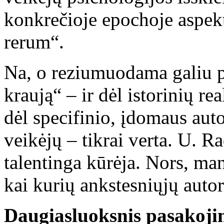
konkrečioje epochoje aspek
rerum“.
Na, o reziumuodama galiu p
kraują“ – ir dėl istorinių rea
dėl specifinio, įdomaus auto
veikėjų – tikrai verta. U. R
talentinga kūrėja. Nors, ma
kai kurių ankstesniųjų auto
Daugiasluoksnis pasakoji