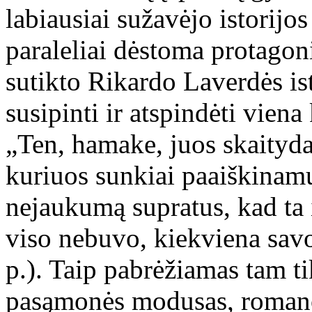
labiausiai sužavėjo istorij
paraleliai dėstoma protagoni
sutikto Rikardo Laverdės ist
susipinti ir atspindėti vien
„Ten, hamake, juos skaityda
kuriuos sunkiai paaiškinamu
nejaukumą supratus, kad ta 
viso nebuvo, kiekviena sav
p.). Taip pabrėžiamas tam t
pasąmonės modusas, romano 