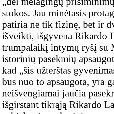
„dėl melagingų prisiminimų“
stokos. Jau minėtasis prota
patiria ne tik fizinę, bet i
išveikti, išgyvena Rikardo L
trumpalaikį intymų ryšį su 
istorinių pasekmių apsaugoti
kad „šis užterštas gyvenima
bus nuo to apsaugota, yra g
neišvengiamai jaučia pasek
išgirstant tikrąją Rikardo Lav