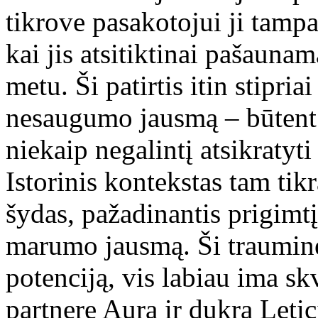
tikrove pasakotojui ji tampa 
kai jis atsitiktinai pašaun
metu. Ši patirtis itin stipria
nesaugumo jausmą – būtent j
niekaip negalintį atsikratyt
Istorinis kontekstas tam tik
šydas, pažadinantis prigimtį
marumo jausmą. Ši trauminė 
potenciją, vis labiau ima s
partnere Aura ir dukra Letic