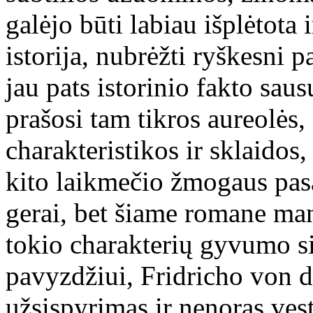
galėjo būti labiau išplėtota 
istorija, nubrėžti ryškesni p
jau pats istorinio fakto sa
prašosi tam tikros aureolės,
charakteristikos ir sklaidos, 
kito laikmečio žmogaus pas
gerai, bet šiame romane man
tokio charakterių gyvumo s
pavyzdžiui, Fridricho von 
užsispyrimas ir nenoras vest