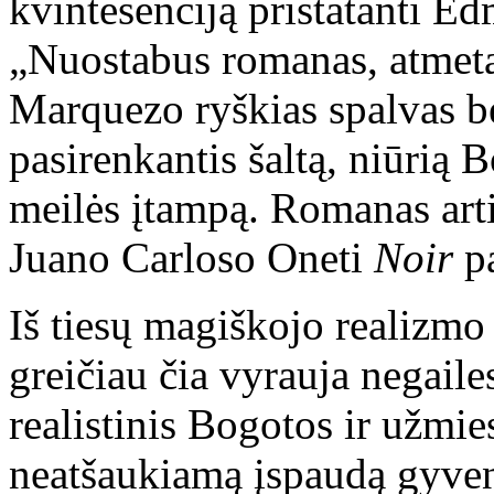
kvintesenciją pristatanti E
„Nuostabus romanas, atmeta
Marquezo ryškias spalvas be
pasirenkantis šaltą, niūrią 
meilės įtampą. Romanas art
Juano Carloso Oneti
Noir
pa
Iš tiesų magiškojo realizm
greičiau čia vyrauja negailes
realistinis Bogotos ir užmi
neatšaukiamą įspaudą gyve