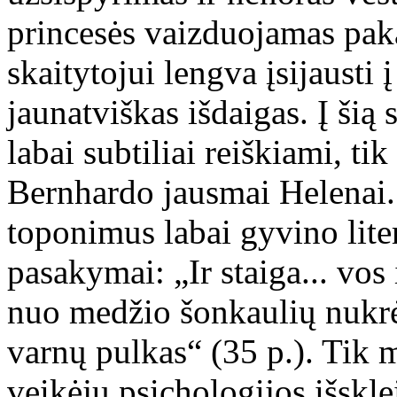
princesės vaizduojamas paka
skaitytojui lengva įsijausti į
jaunatviškas išdaigas. Į šią s
labai subtiliai reiškiami, t
Bernhardo jausmai Helenai.
toponimus labai gyvino lite
pasakymai: „Ir staiga... vos
nuo medžio šonkaulių nukrė
varnų pulkas“ (35 p.). Tik m
veikėjų psichologijos išskl