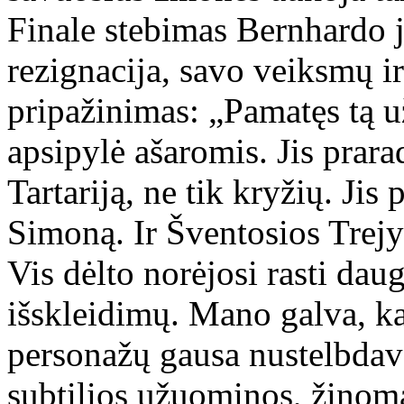
Finale stebimas Bernhardo j
rezignacija, savo veiksmų i
pripažinimas: „Pamatęs tą 
apsipylė ašaromis. Jis prara
Tartariją, ne tik kryžių. Jis
Simoną. Ir Šventosios Trejy
Vis dėlto norėjosi rasti dau
išskleidimų. Mano galva, kar
personažų gausa nustelbdav
subtilios užuominos, žinoma