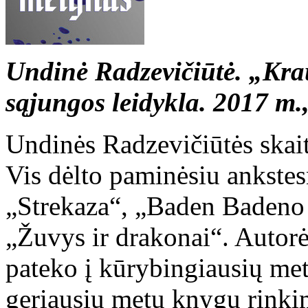
Undinė Radzevičiūtė. „Krau
sąjungos leidykla. 2017 m.,
Undinės Radzevičiūtės skaity
Vis dėlto paminėsiu ankstes
„Strekaza“, „Baden Badeno 
„Žuvys ir drakonai“. Autorės
pateko į kūrybingiausių met
geriausių metų knygų rinki