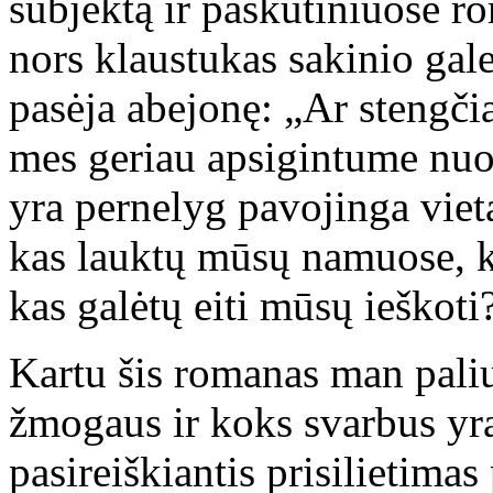
subjektą ir paskutiniuose ro
nors klaustukas sakinio gale 
pasėja abejonę: „Ar stengčiau
mes geriau apsigintume nuo 
yra pernelyg pavojinga vieta
kas lauktų mūsų namuose, ka
kas galėtų eiti mūsų ieškoti
Kartu šis romanas man paliu
žmogaus ir koks svarbus yra
pasireiškiantis prisilietimas