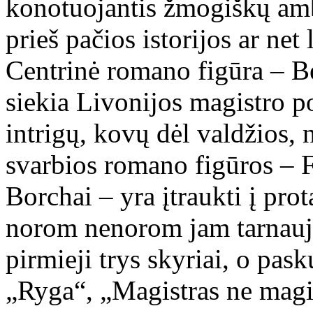
konotuojantis žmogiškų am
prieš pačios istorijos ar net
Centrinė romano figūra – B
siekia Livonijos magistro po
intrigų, kovų dėl valdžios, 
svarbios romano figūros – F
Borchai – yra įtraukti į pro
norom nenorom jam tarnauja
pirmieji trys skyriai, o pask
„Ryga“, „Magistras ne magi