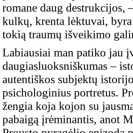
romane daug destrukcijos, –
kulkų, krenta lėktuvai, byr
tokią traumų išveikimo gali
Labiausiai man patiko jau 
daugiasluoksniškumas – isto
autentiškos subjektų istorijo
psichologinius portretus. Pro
žengia koja kojon su jausma
pabaigą įrėminantis, anot 
Prousto pyragėlio epizodą 