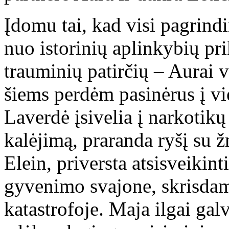
Įdomu tai, kad visi pagrind
nuo istorinių aplinkybių pr
trauminių patirčių – Aurai 
šiems perdėm pasinėrus į vi
Laverdė įsivelia į narkotikų
kalėjimą, praranda ryšį su 
Elein, priversta atsisveikint
gyvenimo svajone, skrisdam
katastrofoje. Maja ilgai galv