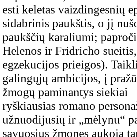
esti keletas vaizdingesnių 
sidabrinis paukštis, o jį n
paukščių karaliumi; paproči
Helenos ir Fridricho sueiti
egzekucijos prieigos). Taikl
galingųjų ambicijos, į praž
žmogų paminantys siekiai –
ryškiausias romano personaž
užnuodijusių ir „mėlynu“ pa
savuosius žmones aukoja tar