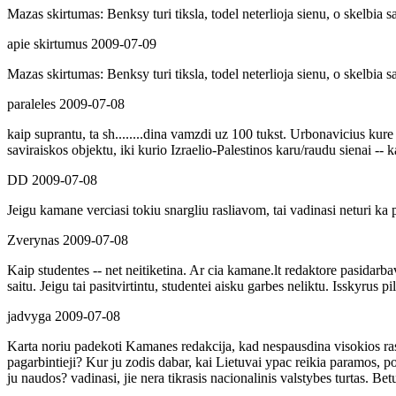
Mazas skirtumas: Benksy turi tiksla, todel neterlioja sienu, o skelbia sav
apie skirtumus
2009-07-09
Mazas skirtumas: Benksy turi tiksla, todel neterlioja sienu, o skelbia sav
paraleles
2009-07-08
kaip suprantu, ta sh........dina vamzdi uz 100 tukst. Urbonavicius kure
saviraiskos objektu, iki kurio Izraelio-Palestinos karu/raudu sienai -
DD
2009-07-08
Jeigu kamane verciasi tokiu snargliu rasliavom, tai vadinasi neturi ka 
Zverynas
2009-07-08
Kaip studentes -- net neitiketina. Ar cia kamane.lt redaktore pasidarb
saitu. Jeigu tai pasitvirtintu, studentei aisku garbes neliktu. Isskyrus
jadvyga
2009-07-08
Karta noriu padekoti Kamanes redakcija, kad nespausdina visokios raslia
pagarbintieji? Kur ju zodis dabar, kai Lietuvai ypac reikia paramos, poz
ju naudos? vadinasi, jie nera tikrasis nacionalinis valstybes turtas. B