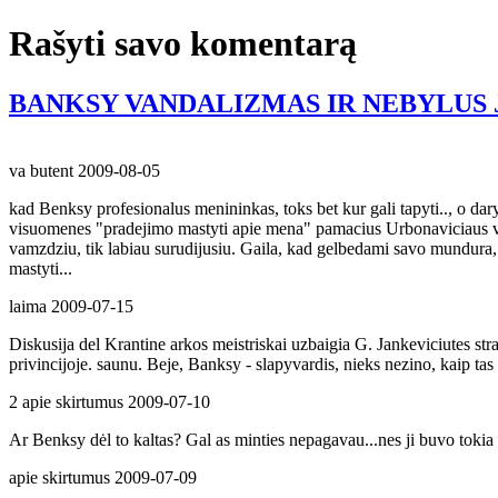
Rašyti savo komentarą
BANKSY VANDALIZMAS IR NEBYLUS 
va butent
2009-08-05
kad Benksy profesionalus menininkas, toks bet kur gali tapyti.., o daryt
visuomenes "pradejimo mastyti apie mena" pamacius Urbonaviciaus vamzd
vamzdziu, tik labiau surudijusiu. Gaila, kad gelbedami savo mundura, 
mastyti...
laima
2009-07-15
Diskusija del Krantine arkos meistriskai uzbaigia G. Jankeviciutes stra
privincijoje. saunu. Beje, Banksy - slapyvardis, nieks nezino, kaip ta
2 apie skirtumus
2009-07-10
Ar Benksy dėl to kaltas? Gal as minties nepagavau...nes ji buvo tokia p
apie skirtumus
2009-07-09