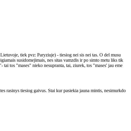
ietuvoje, tiek pvz: Paryziuje) - tiesiog nei sis nei tas. O del musu
giamais susidomejimais, nes sitas vamzdis ir po simto metu liks tik
tai tos "mases" nieko nesupranta, tai, ziurek, tos "mases' jau eme
tes rasinys tiesiog gaivus. Stai kur pasiekia jauna mintis, nesimurkdo