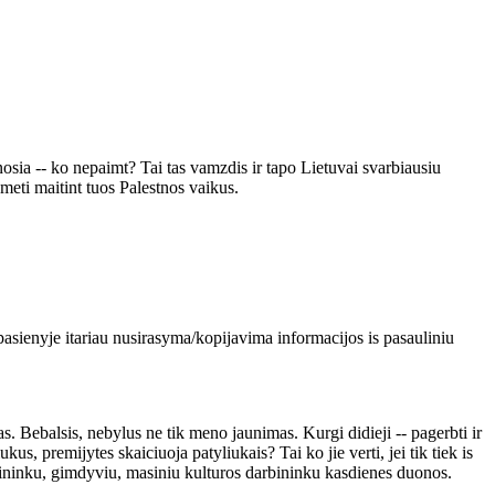
nosia -- ko nepaimt? Tai tas vamzdis ir tapo Lietuvai svarbiausiu
meti maitint tuos Palestnos vaikus.
 pasienyje itariau nusirasyma/kopijavima informacijos is pasauliniu
s. Bebalsis, nebylus ne tik meno jaunimas. Kurgi didieji -- pagerbti ir
s, premijytes skaiciuoja patyliukais? Tai ko jie verti, jei tik tiek is
pensininku, gimdyviu, masiniu kulturos darbininku kasdienes duonos.