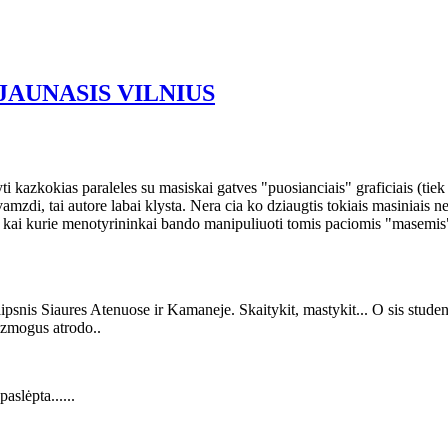
JAUNASIS VILNIUS
i kazkokias paraleles su masiskai gatves "puosianciais" graficiais (tiek L
i, tai autore labai klysta. Nera cia ko dziaugtis tokiais masiniais nei
kai kurie menotyrininkai bando manipuliuoti tomis paciomis "masemis"- 
ipsnis Siaures Atenuose ir Kamaneje. Skaitykit, mastykit... O sis studen
s zmogus atrodo..
aslėpta......