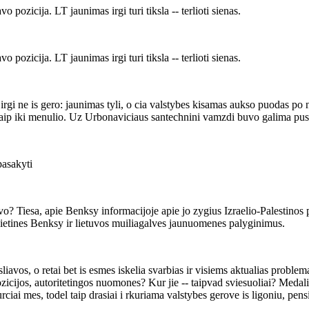
o pozicija. LT jaunimas irgi turi tiksla -- terlioti sienas.
o pozicija. LT jaunimas irgi turi tiksla -- terlioti sienas.
 irgi ne is gero: jaunimas tyli, o cia valstybes kisamas aukso puodas po 
- kaip iki menulio. Uz Urbonaviciaus santechnini vamzdi buvo galima pus
pasakyti
avo? Tiesa, apie Benksy informacijoje apie jo zygius Izraelio-Palestinos
 pilietines Benksy ir lietuvos muiliagalves jaunuomenes palyginimus.
vos, o retai bet is esmes iskelia svarbias ir visiems aktualias problema
icijos, autoritetingos nuomones? Kur jie -- taipvad sviesuoliai? Medaliuku
eturciai mes, todel taip drasiai i rkuriama valstybes gerove is ligoniu, 