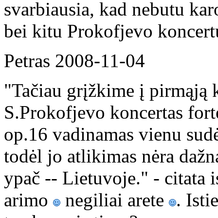
svarbiausia, kad nebutu kar
bei kitu Prokofjevo koncert
Petras
2008-11-04
"Tačiau grįžkime į pirmąją 
S.Prokofjevo koncertas fort
op.16 vadinamas vienu sudėt
todėl jo atlikimas nėra daž
ypač -- Lietuvoje." - citata 
arimo
negiliai arete
. Ist