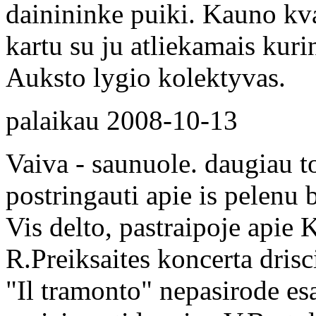
dainininke puiki. Kauno kva
kartu su ju atliekamais kuri
Auksto lygio kolektyvas.
palaikau
2008-10-13
Vaiva - saunuole. daugiau t
postringauti apie is pelenu 
Vis delto, pastraipoje apie 
R.Preiksaites koncerta dris
"Il tramonto" nepasirode esa