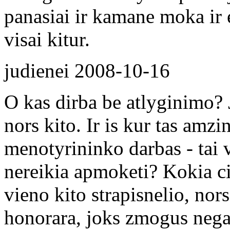
panasiai ir kamane moka ir e
visai kitur.
judienei
2008-10-16
O kas dirba be atlyginimo? J
nors kito. Ir is kur tas amz
menotyrininko darbas - tai v
nereikia apmoketi? Kokia ci
vieno kito strapisnelio, no
honorara, joks zmogus negal