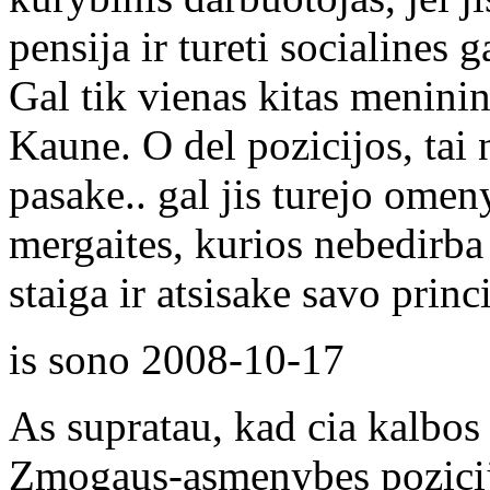
pensija ir tureti socialines g
Gal tik vienas kitas menini
Kaune. O del pozicijos, tai 
pasake.. gal jis turejo ome
mergaites, kurios nebedirba
staiga ir atsisake savo princ
is sono
2008-10-17
As supratau, kad cia kalbos
Zmogaus-asmenybes pozicija