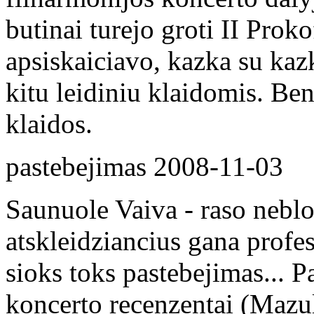
butinai turejo groti II Prok
apsiskaiciavo, kazka su kaz
kitu leidiniu klaidomis. Ben
klaidos.
pastebejimas
2008-11-03
Saunuole Vaiva - raso neblog
atskleidziancius gana profe
sioks toks pastebejimas... P
koncerto recenzentai (Mazuly