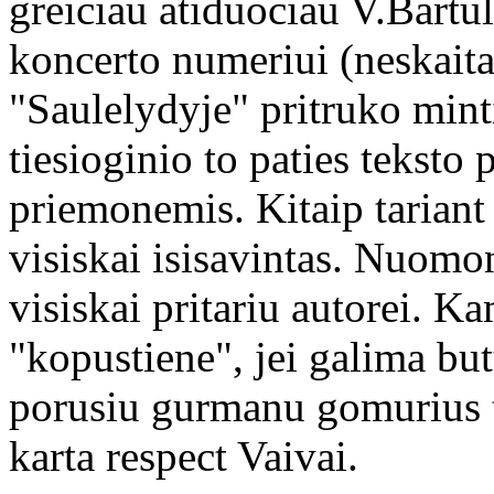
greiciau atiduociau V.Bartu
koncerto numeriui (neskaita
"Saulelydyje" pritruko mint
tiesioginio to paties tekst
priemonemis. Kitaip tariant 
visiskai isisavintas. Nuomon
visiskai pritariu autorei. Ka
"kopustiene", jei galima but
porusiu gurmanu gomurius t
karta respect Vaivai.