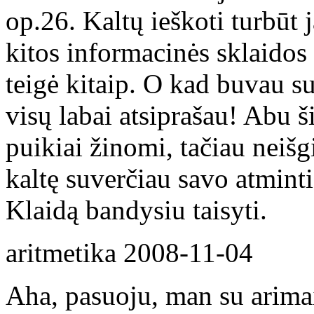
op.26. Kaltų ieškoti turbūt
kitos informacinės sklaidos 
teigė kitaip. O kad buvau suk
visų labai atsiprašau! Abu 
puikiai žinomi, tačiau neiš
kaltę suverčiau savo atminti
Klaidą bandysiu taisyti.
aritmetika
2008-11-04
Aha, pasuoju, man su arima