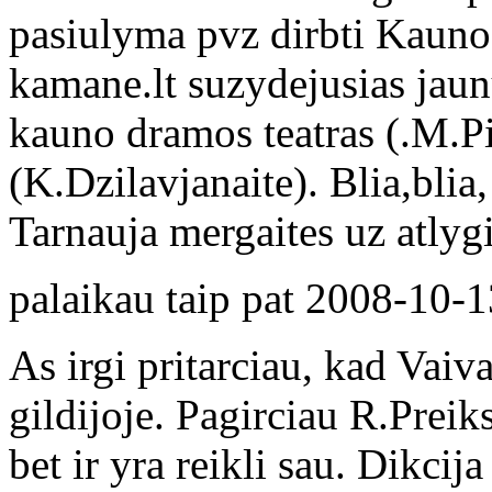
pasiulyma pvz dirbti Kauno 
kamane.lt suzydejusias jaunu
kauno dramos teatras (.M.Pil
(K.Dzilavjanaite). Blia,blia
Tarnauja mergaites uz atlyg
palaikau taip pat
2008-10-1
As irgi pritarciau, kad Vaiv
gildijoje. Pagirciau R.Preiks
bet ir yra reikli sau. Dikcija