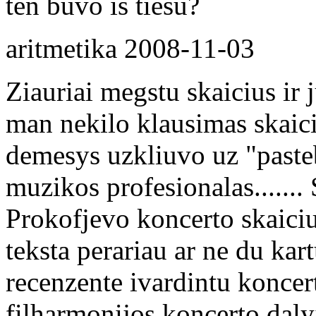
ten buvo is tiesu?
aritmetika
2008-11-03
Ziauriai megstu skaicius ir 
man nekilo klausimas skaicia
demesys uzkliuvo uz "pasteb
muzikos profesionalas......
Prokofjevo koncerto skaiciu
teksta perariau ar ne du kar
recenzente ivardintu koncer
filharmonijos koncerto dalyj