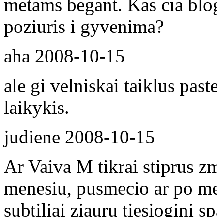
metams begant. Kas cia blog
poziuris i gyvenima?
aha
2008-10-15
ale gi velniskai taiklus pas
laikykis.
judiene
2008-10-15
Ar Vaiva M tikrai stiprus z
menesiu, pusmecio ar po metu
subtiliai ziauru tiesiogini 