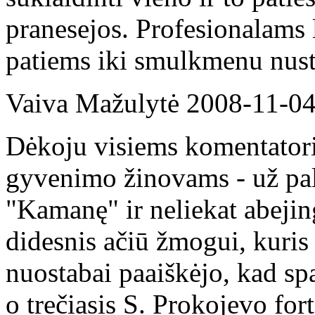
pranesejos. Profesionalams 
patiems iki smulkmenu nusta
Vaiva Mažulytė
2008-11-0
Dėkoju visiems komentator
gyvenimo žinovams - už pa
"Kamanę" ir neliekat abeji
didesnis ačiū žmogui, kuris
nuostabai paaiškėjo, kad spa
o trečiasis S. Prokojevo for