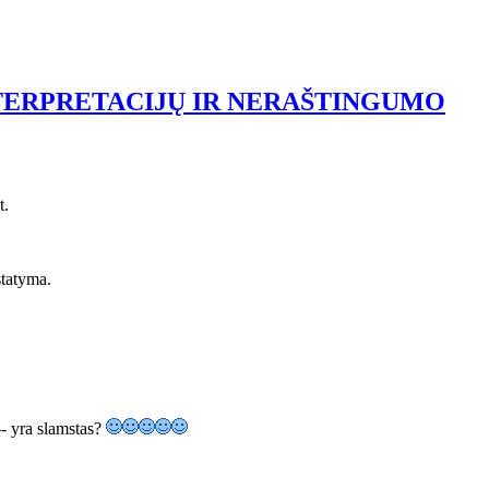
NTERPRETACIJŲ IR NERAŠTINGUMO
t.
statyma.
 -- yra slamstas?