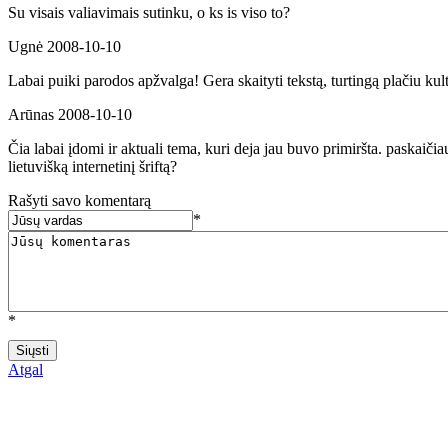
Su visais valiavimais sutinku, o ks is viso to?
Ugnė
2008-10-10
Labai puiki parodos apžvalga! Gera skaityti tekstą, turtingą plačiu kul
Arūnas
2008-10-10
Čia labai įdomi ir aktuali tema, kuri deja jau buvo primiršta. paskaič
lietuvišką internetinį šriftą?
Rašyti savo komentarą
*
*
Atgal