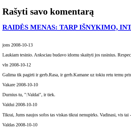
Rašyti savo komentarą
RAIDĖS MENAS: TARP IŠNYKIMO, I
jons
2008-10-13
Laukiam tesinio. Anksciau budavo idomu skaityti jos rasinius. Respec
vln
2008-10-12
Galima tik pagirti ir gerb.Rasa, ir gerb.Kamane uz tokiu retu temu pri
Vakare
2008-10-10
Durnius tu, ":Valdai", ir tiek.
Valdui
2008-10-10
Tikrai, Jums naujos sofos tas viskas tikrai nenupirks. Vadinasi, vis tai
Valdas
2008-10-10