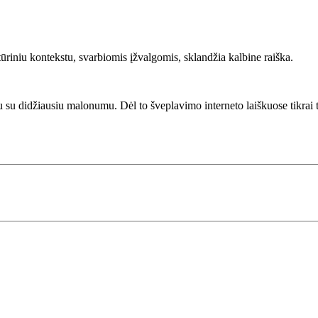
tūriniu kontekstu, svarbiomis įžvalgomis, sklandžia kalbine raiška.
iau su didžiausiu malonumu. Dėl to šveplavimo interneto laiškuose tikrai