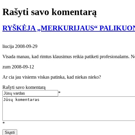
Rašyti savo komentarą
RYŠKĖJA „MERKURIJAUS“ PALIKUON
liucija
2008-09-29
Visada manau, kad rimtus klausimus reikia patiketi profesionalams. Ne me
zum
2008-09-12
Ar cia jau visiems viskas patinka, kad niekas nieko?
Rašyti savo komentarą
*
*