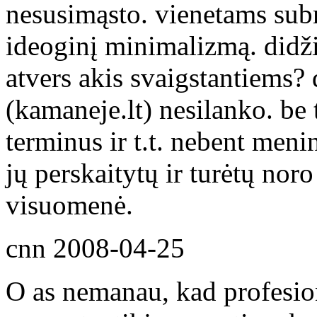
nesusimąsto. vienetams subr
ideoginį minimalizmą. didžiu
atvers akis svaigstantiems? 
(kamaneje.lt) nesilanko. be 
terminus ir t.t. nebent meni
jų perskaitytų ir turėtų nor
visuomenė.
cnn
2008-04-25
O as nemanau, kad profesion