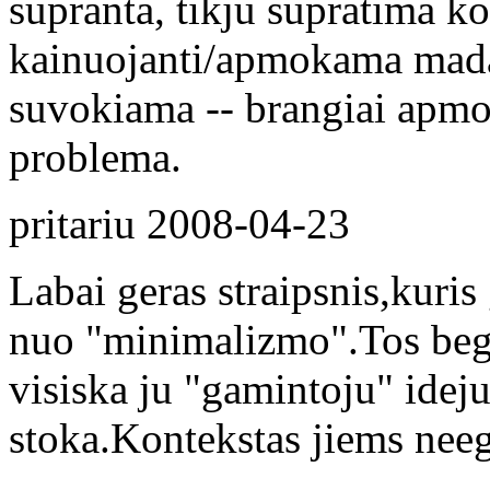
supranta, tikju supratima k
kainuojanti/apmokama mada.
suvokiama -- brangiai apm
problema.
pritariu
2008-04-23
Labai geras straipsnis,kuris
nuo "minimalizmo".Tos bega
visiska ju "gamintoju" ideju
stoka.Kontekstas jiems neeg