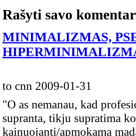
Rašyti savo komenta
MINIMALIZMAS, PS
HIPERMINIMALIZM
to cnn
2009-01-31
"O as nemanau, kad profesio
supranta, tikju supratima k
kainuojanti/apmokama mada"