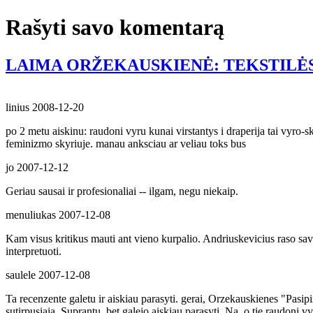
Rašyti savo komentarą
LAIMA ORŽEKAUSKIENĖ: TEKSTILĖS
linius
2008-12-20
po 2 metu aiskinu: raudoni vyru kunai virstantys i draperija tai vyro-
feminizmo skyriuje. manau anksciau ar veliau toks bus
jo
2007-12-12
Geriau sausai ir profesionaliai -- ilgam, negu niekaip.
menuliukas
2007-12-08
Kam visus kritikus mauti ant vieno kurpalio. Andriuskevicius raso savai
interpretuoti.
saulele
2007-12-08
Ta recenzente galetu ir aiskiau parasyti. gerai, Orzekauskienes "Pasipirs
sutirpusiaja. Suprantu, bet galejo aiskiau parasyti. Na, o tie raudoni