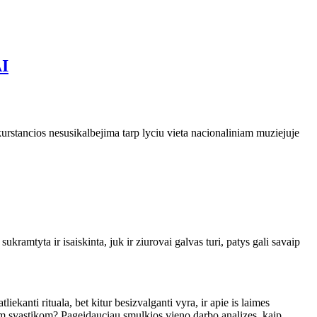
I
kurstancios nesusikalbejima tarp lyciu vieta nacionaliniam muziejuje
kramtyta ir isaiskinta, juk ir ziurovai galvas turi, patys gali savaip
iekanti rituala, bet kitur besizvalganti vyra, ir apie is laimes
u tom svastikom? Pageidauciau smulkios vieno darbo analizes, kaip