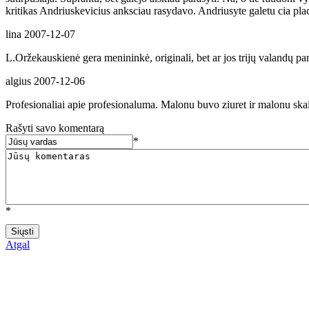
kritikas Andriuskevicius anksciau rasydavo. Andriusyte galetu cia plac
lina
2007-12-07
L.Oržekauskienė gera menininkė, originali, bet ar jos trijų valandų p
algius
2007-12-06
Profesionaliai apie profesionaluma. Malonu buvo ziuret ir malonu sk
Rašyti savo komentarą
*
*
Atgal