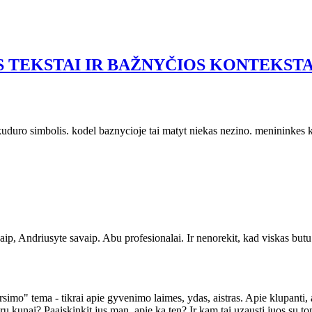
 TEKSTAI IR BAŽNYČIOS KONTEKSTA
skuduro simbolis. kodel baznycioje tai matyt niekas nezino. menininkes 
p, Andriusyte savaip. Abu profesionalai. Ir nenorekit, kad viskas butu su
imo" tema - tikrai apie gyvenimo laimes, ydas, aistras. Apie klupanti, atl
 vyru kunai? Paaiskinkit jus man, apie ka ten? Ir kam tai uzausti juos s