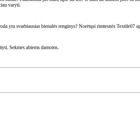
iau varyti.
aroda yra svarbiausias bienalės renginys? Norėtųsi rimtesnės Textile07 a
aityti. Sekmes abiems damoms.