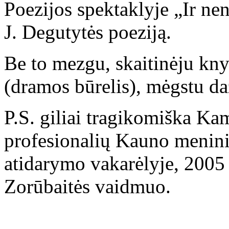
Poezijos spektaklyje „Ir ne
J. Degutytės poeziją.
Be to mezgu, skaitinėju kny
(dramos būrelis), mėgstu dažy
P.S. giliai tragikomiška Ka
profesionalių Kauno menin
atidarymo vakarėlyje, 2005 s
Zorūbaitės vaidmuo.