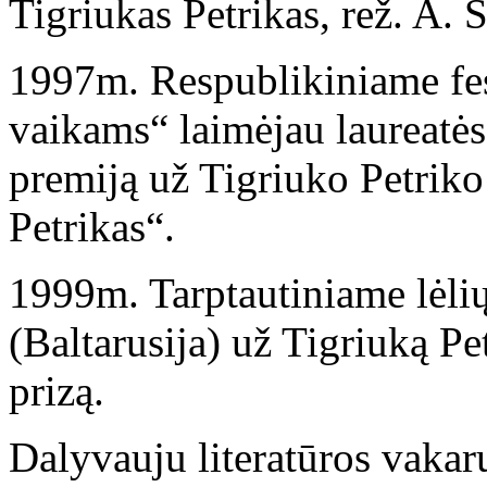
Tigriukas Petrikas, rež. A. 
1997m. Respublikiniame fes
vaikams“ laimėjau laureatės
premiją už Tigriuko Petriko
Petrikas“.
1999m. Tarptautiniame lėlių 
(Baltarusija) už Tigriuką Pe
prizą.
Dalyvauju literatūros vakaru