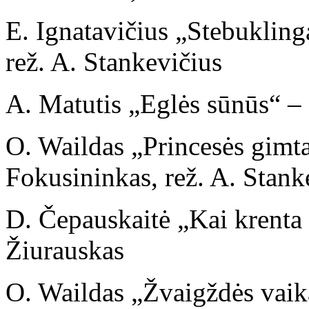
E. Ignatavičius „Stebukling
rež. A. Stankevičius
A. Matutis „Eglės sūnūs“ – 
O. Waildas „Princesės gimtad
Fokusininkas, rež. A. Stank
D. Čepauskaitė „Kai krenta 
Žiurauskas
O. Waildas „Žvaigždės vaika