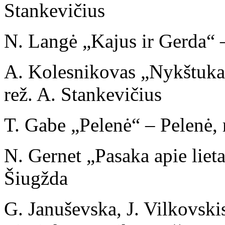
Stankevičius
N. Langė „Kajus ir Gerda“ –
A. Kolesnikovas „Nykštukas
rež. A. Stankevičius
T. Gabe „Pelenė“ – Pelenė, 
N. Gernet „Pasaka apie lietau
Šiugžda
G. Januševska, J. Vilkovski