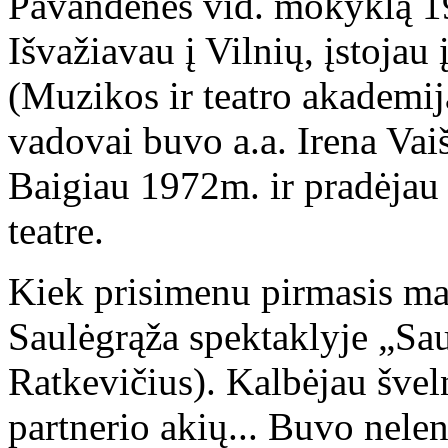
Pavandenės vid. mokyklą 19
Išvažiavau į Vilnių, įstojau
(Muzikos ir teatro akademij
vadovai buvo a.a. Irena Vaiš
Baigiau 1972m. ir pradėjau 
teatre.
Kiek prisimenu pirmasis m
Saulėgrąža spektaklyje „Saul
Ratkevičius). Kalbėjau šveln
partnerio akių... Buvo nelen