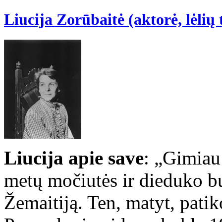
Liucija Zorūbaitė (aktorė, lėlių t
Liucija
apie save
: „Gimiau
metų močiutės ir dieduko bu
Žemaitiją. Ten, matyt, patik