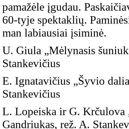
pamažėle įgudau. Paskaičia
60-tyje spektaklių. Paminės
man labiausiai įsiminė.
U. Giula „Mėlynasis šuniuka
Stankevičius
E. Ignatavičius „Šyvio dali
Stankevičius
L. Lopeiska ir G. Krčulova 
Gandriukas, rež. A. Stankev