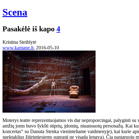
Scena
Pasakėlė iš kapo
4
Kristina Steiblytė
www.kamane.lt
, 2016-05-10
Moterys teatre reprezentuojamos vis dar neproporcingai, palyginti su v
amžių joms buvo šykšti stiprių, įdomių, niuansuotų personažų. Kai kur
koncertas“ su Danuta Stenka vieninteliame vaidmenyje), kai kurie apie
spektaklius žiūrintiesiems suprasti ne visada lengva). Čia pastaruoju 