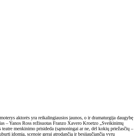
 moterys aktorės yra reikalingiausios jaunos, o ir dramaturgija daugybę
vaizdas – Yanos Ross režisuotas Franzo Xavero Kroetzo „Sveikinimų
s teatre menkinimo prisideda (sąmoningai ar ne, dėl kokių priežasčių –
burti įdomią, scenoje gerai atrodančią ir besijaučiančią vyrų