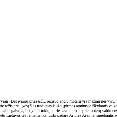
yrais. Dėl įvairių priežasčių režisuojančių moterų yra mažiau nei vyrų,
ie režisieriai (-ės) šias tradicijas laužo (pirmas atmintyje iškylantis 
 tai negalvoja, bet yra ir tokių, kurie savo darbais prie moterų vaidmen
metu Lietuvos teatre nemenką įdirbį padarė Artūras Areima, sugebantis su