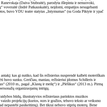
anevskaja (Daiva Stubraitė), parodyta išlepinta ir nenuovoki,
“ voveraitė (Indrė Patkauskaitė), neįdomi, empatijos nesugebanti
uotos, buvo VDU teatre statytas „Intymumas“ (su Goda Piktyte ir ypač
 antakį: kas gi nutiko, kad šis režisierius nusprendė kalbėti moteriškais
ėti buvo sunku. Greičiau, maniau, režisieriui įdomus Schilleris ir
gus“ (2010 m., pagal „Klastą ir meilę“) ir „Plėšikus“ (2013 m.). Pirmą
personažų organizuojamų intrigų.
aidybos būdų, iliustratyvios režisieriaus parinktos muzikos
vaizdo projekcijų (kurios, nors ir gražios, tebuvo teksto ar veiksmo
kad nepastebi pasikeitimų). Bet tikrai nebuvo stiprių moterų. Bene