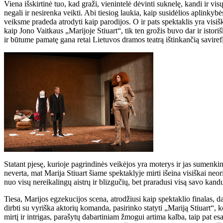
Viena išskirtinė tuo, kad graži, vienintelė dėvinti suknelę, kandi ir v
negali ir nesirenka veikti. Abi tiesiog laukia, kaip susidėlios aplinkyb
veiksme pradeda atrodyti kaip parodijos. O ir pats spektaklis yra visiš
kaip Jono Vaitkaus „Marijoje Stiuart“, tik ten grožis buvo dar ir istor
ir būtume pamatę gana retai Lietuvos dramos teatrą ištinkančią savirefle
Statant pjesę, kurioje pagrindinės veikėjos yra moterys ir jas sumenkina
neverta, mat Marija Stiuart šiame spektaklyje mirti išeina visiškai neori
nuo visų nereikalingų aistrų ir blizgučių, bet praradusi visą savo kandu
Tiesa, Marijos egzekucijos scena, atrodžiusi kaip spektaklio finalas, d
dirbti su vyriška aktorių komanda, pasirinko statyti „Mariją Stiuart“, k
mirtį ir intrigas, parašytų dabartiniam žmogui artima kalba, taip pat 