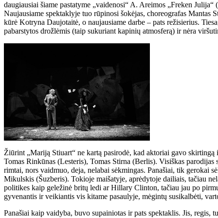
daugiausiai šiame pastatyme „vaidenosi“ A. Areimos „Freken Julija“ (20
Naujausiame spektaklyje tuo rūpinosi šokėjas, choreografas Mantas Sta
kūrė Kotryna Daujotaitė, o naujausiame darbe – pats režisierius. Tiesa, š
pabarstytos drožlėmis (taip sukuriant kapinių atmosferą) ir nėra viršuti
Žiūrint „Mariją Stiuart“ ne kartą pasirodė, kad aktoriai gavo skirtingą 
Tomas Rinkūnas (Lesteris), Tomas Stirna (Berlis). Visiškas parodijas
rimtai, nors vaidmuo, deja, nelabai sėkmingas. Panašiai, tik gerokai
Mikulskis (Šuzberis). Tokioje maišatyje, aprėdytoje dailiais, tačiau ne
politikes kaip geležinė britų ledi ar Hillary Clinton, tačiau jau po pir
gyvenantis ir veikiantis vis kitame pasaulyje, mėgintų susikalbėti, var
Panašiai kaip vaidyba, buvo supainiotas ir pats spektaklis. Jis, regis, t