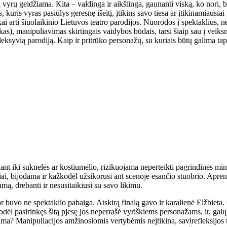
isų vyrų geidžiama. Kita – valdinga ir aikštinga, gaunanti viską, ko nori,
ės, kuris vyras pasiūlys geresnę išeitį, įtikins savo tiesa ar įtikinamiau
kai arti šiuolaikinio Lietuvos teatro parodijos. Nuorodos į spektaklius, 
iškas), manipuliavimas skirtingais vaidybos būdais, tarsi šiaip sau į veik
ksyvią parodiją. Kaip ir pritrūko personažų, su kuriais būtų galima tapat
nt iki suknelės ar kostiumėlio, rizikuojama neperteikti pagrindinės minti
ai, bijodama ir kažkodėl užsikorusi ant scenoje esančio stuobrio. Aprengta
mą, drebanti ir nesusitaikiusi su savo likimu.
ar buvo ne spektaklio pabaiga. Atskirą finalą gavo ir karalienė Elžbieta.
odėl pasirinkęs šitą pjesę jos neperrašė vyriškiems personažams, ir, galų 
esama? Manipuliacijos amžinosiomis vertybėmis neįtikina, savirefleksijo