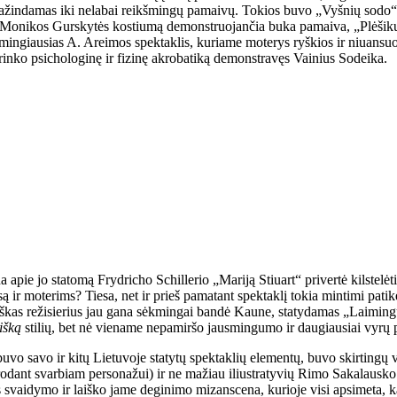
žindamas iki nelabai reikšmingų pamaivų. Tokios buvo „Vyšnių sodo“ R
usi Monikos Gurskytės kostiumą demonstruojančia buka pamaiva, „Plėšikų
ėkmingiausias A. Areimos spektaklis, kuriame moterys ryškios ir niuans
rinko psichologinę ir fizinę akrobatiką demonstravęs Vainius Sodeika.
a apie jo statomą Frydricho Schillerio „Mariją Stiuart“ privertė kilstelėti
ą ir moterims? Tiesa, net ir prieš pamatant spektaklį tokia mintimi patik
išraiškas režisierius jau gana sėkmingai bandė Kaune, statydamas „Laimin
išką
stilių, bet nė viename nepamiršo jausmingumo ir daugiausiai vyrų 
o savo ir kitų Lietuvoje statytų spektaklių elementų, buvo skirtingų v
irodant svarbiam personažui) ir ne mažiau iliustratyvių Rimo Sakalausko 
ns svaidymo ir laiško jame deginimo mizanscena, kurioje visi apsimeta, 