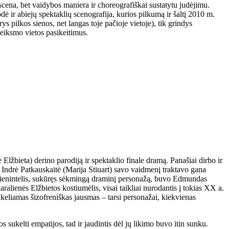
scena, bet vaidybos maniera ir choreografiškai sustatytu judėjimu.
 ir abiejų spektaklių scenografija, kurios pilkumą ir šaltį 2010 m.
ys pilkos sienos, net langas toje pačioje vietoje), tik grindys
 veiksmo vietos pasikeitimus.
 Elžbieta) derino parodiją ir spektaklio finale dramą. Panašiai dirbo ir
Indrė Patkauskaitė (Marija Stiuart) savo vaidmenį traktavo gana
 vienintelis, sukūręs sėkmingą draminį personažą, buvo Edmundas
ralienės Elžbietos kostiumėlis, visai taikliai nurodantis į tokias XX a.
sukeliamas šizofreniškas jausmas – tarsi personažai, kiekvienas
s sukelti empatijos, tad ir jaudintis dėl jų likimo buvo itin sunku.