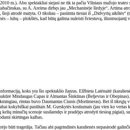
10 m.). Abu spektakliai siejasi ne tik ta pačia Vilniaus mažojo teatro 
bačinskas, su A. Areima dirbęs jau „Mechaninėje širdyje“. Artima atrodė
ioji atrodė matyta. O tiksliau – pasiimta tiesiai iš „Didvyrių aikštės“ (tr
nės – lubų – plokštės, kad būtų galima nuleisti šviestuvą, iliustruojantį
informaciją, koks yra šio spektaklio žanras. Elžbieta Latėnaitė (karalienė
 sukūrė Mindaugas Capas ir Almantas Šinkūnas (Beljevras ir Obepinas). 
 sėkmingiau, rimtas buvo Daumantas Ciunis (Mortimeras). Bet iš tikrųjų
labai kokybiškai pasiūtais M. Gurskytės kostiumais (jau vien ko vertas ka
mų kelių minučių scenoje susilamdęs ir pradėjęs atrodyti tiesiog pigiai), 
todami skirtingas kalbas.
urėjo būti tragedija. Tačiau abi pagrindinės karalienės nepasirodė galinčio