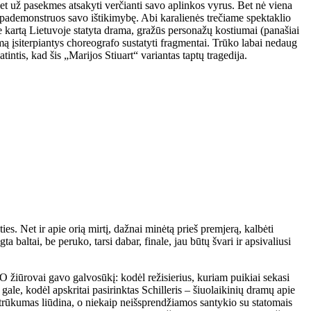
 bet už pasekmes atsakyti verčianti savo aplinkos vyrus. Bet nė viena
siai pademonstruos savo ištikimybę. Abi karalienės trečiame spektaklio
ne kartą Lietuvoje statyta drama, gražūs personažų kostiumai (panašiai
smą įsiterpiantys choreografo sustatyti fragmentai. Trūko labai nedaug
intis, kad šis „Marijos Stiuart“ variantas taptų tragedija.
es. Net ir apie orią mirtį, dažnai minėtą prieš premjerą, kalbėti
 baltai, be peruko, tarsi dabar, finale, jau būtų švari ir apsivaliusi
 O žiūrovai gavo galvosūkį: kodėl režisierius, kuriam puikiai sekasi
gale, kodėl apskritai pasirinktas Schilleris – šiuolaikinių dramų apie
s trūkumas liūdina, o niekaip neišsprendžiamos santykio su statomais