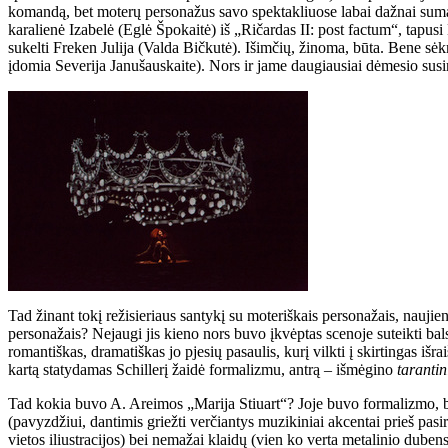
komandą, bet moterų personažus savo spektakliuose labai dažnai suma
karalienė Izabelė (Eglė Špokaitė) iš „Ričardas II: post factum“, tap
sukelti Freken Julija (Valda Bičkutė). Išimčių, žinoma, būta. Bene s
įdomia Severija Janušauskaite). Nors ir jame daugiausiai dėmesio susi
Tad žinant tokį režisieriaus santykį su moteriškais personažais, naujien
personažais? Nejaugi jis kieno nors buvo įkvėptas scenoje suteikti bals
romantiškas, dramatiškas jo pjesių pasaulis, kurį vilkti į skirtingas 
kartą statydamas Schillerį žaidė formalizmu, antrą – išmėgino
tarantin
Tad kokia buvo A. Areimos „Marija Stiuart“? Joje buvo formalizmo, buv
(pavyzdžiui, dantimis griežti verčiantys muzikiniai akcentai prieš pas
vietos iliustracijos) bei nemažai klaidų (vien ko verta metalinio dube