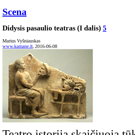
Scena
Didysis pasaulio teatras (I dalis)
5
Marius Vyšniauskas
www.kamane.lt
, 2016-06-08
Teatro istorija skaičiuoja tū