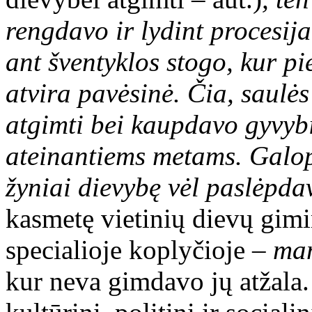
rengdavo ir lydint procesija
ant šventyklos stogo, kur p
atvira pavėsinė. Čia, saulės
atgimti bei kaupdavo gyvybi
ateinantiems metams. Galop,
žyniai dievybę vėl paslėpda
kasmetę vietinių dievų gimi
specialioje koplyčioje –
ma
kur neva gimdavo jų atžala. 