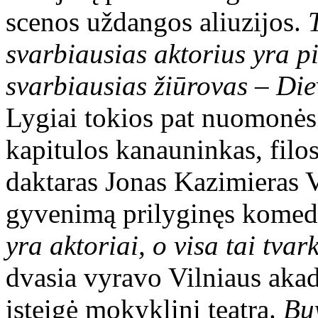
scenos uždangos aliuzijos.
svarbiausias aktorius yra pi
svarbiausias žiūrovas – Die
Lygiai tokios pat nuomonės 
kapitulos kanauninkas, filoso
daktaras Jonas Kazimieras V
gyvenimą prilyginęs komed
yra aktoriai, o visa tai tva
dvasia vyravo Vilniaus akad
įsteigė mokyklinį teatrą.
Bu