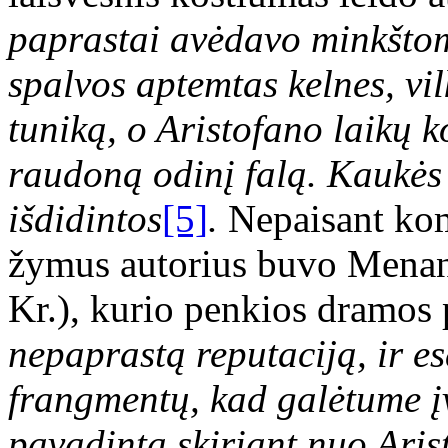
paprastai avėdavo minkšto
spalvos aptemtas kelnes, vi
tuniką, o Aristofano laikų 
raudoną odinį falą. Kaukės
išdidintos
[5]
.
Nepaisant kom
žymus autorius buvo Menan
Kr.), kurio penkios dramos
nepaprastą reputaciją, ir 
frangmentų, kad galėtume įv
pavadintą skiriant nuo Ari