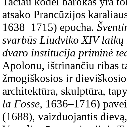
Tačiau kodėl barokas yra tok
atsako Prancūzijos karalia
1638
–
1715) epocha.
Šventi
svarbūs Liudviko XIV laikų 
dvaro institucija priminė te
Apolonu, ištrinančiu ribas t
žmogiškosios ir dieviškosio
architektūra, skulptūra, tapy
la Fosse
, 1636
–
1716) pavei
(1688), vaizduojantis dievą,