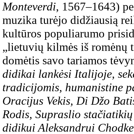
Monteverdi
, 1567
–
1643) pe
muzika turėjo didžiausią rei
kultūros populiarumo prisi
„lietuvių kilmės iš romėnų t
domėtis savo tariamos tėvynė
didikai lankėsi Italijoje, se
tradicijomis, humanistine p
Oracijus Vekis, Di Džo Bati
Rodis, Supraslio stačiatiki
didikui Aleksandrui Chodke