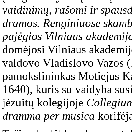
vaidinimų, rašomi ir spausd
dramos. Renginiuose skambė
pajėgios Vilniaus akademij
domėjosi Vilniaus akademijo
valdovo Vladislovo Vazos 
pamokslininkas Motiejus Ka
1640), kuris su vaidyba su
jėzuitų kolegijoje
Collegiu
dramma per musica
korifėja