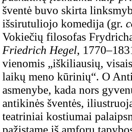
šventė buvo skirta linksmyb
išsirutuliojo komedija (gr.
Vokiečių filosofas Frydrich
Friedrich Hegel
, 1770
–
1831
vienomis „iškiliausių, visai
laikų meno kūrinių“. O Ant
asmenybe, kada nors gyvenu
antikinės šventės, iliustruoj
teatriniai kostiumai palaips
pažįstame iš amforų tapybo