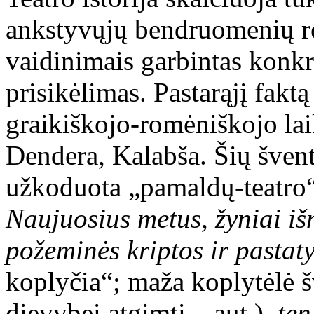
ankstyvųjų bendruomenių re
vaidinimais garbintas konkr
prisikėlimas. Pastarąjį fakt
graikiškojo-romėniškojo lai
Dendera, Kalabša. Šių švent
užkoduota „pamaldų-teatro“ 
Naujuosius metus, žyniai iš
požeminės kriptos ir pasta
koplyčia“; maža koplytėlė šv
dievybei atgimti – aut.)
, te