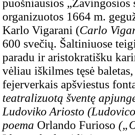
puošniausios „Žavingosios
organizuotos 1664 m. gegu
Karlo Vigarani (
Carlo Viga
600 svečių. Šaltiniuose teig
paradu ir aristokratišku ka
vėliau iškilmes tęsė baletas
fejerverkais apšviestus font
teatralizuotą šventę apjung
Ludoviko Ariosto (Ludovico
poema
Orlando Furioso
(„O