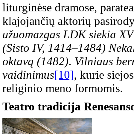
liturginėse dramose, paratea
klajojančių aktorių pasiro
užuomazgas LDK siekia XV a
(Sisto IV, 1414–1484) Nekal
oktavą (1482)
.
Vilniaus ber
vaidinimus
[10]
, kurie siej
religinio meno formomis.
Teatro tradicija Renesans