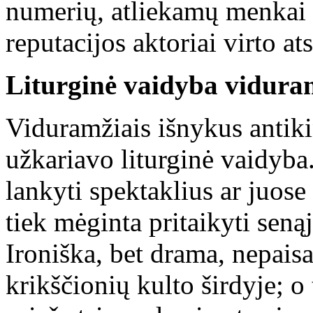
numerių, atliekamų menkai 
reputacijos aktoriai virto at
Liturginė vaidyba vidura
Viduramžiais išnykus antik
užkariavo liturginė vaidyba
lankyti spektaklius ar juose 
tiek mėginta pritaikyti seną
Ironiška, bet drama, nepais
krikščionių kulto širdyje; o 