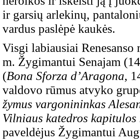
heroikos ir iškeisti ją į ju
ir garsių arlekinų, pantaloni
vardus paslėpė kaukės.
Visgi labiausiai Renesanso
m. Žygimantui Senajam (1
(
Bona Sforza d’Aragona
, 1
valdovo rūmus atvyko grupė
žymus vargonininkas Alesan
Vilniaus katedros kapitulo
paveldėjus Žygimantui Aug