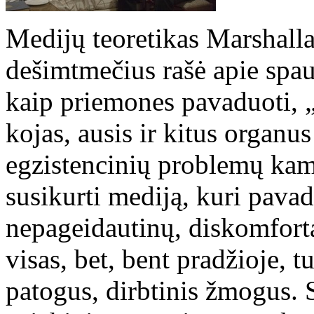
Medijų teoretikas Marshall
dešimtmečius rašė apie spaud
kaip priemones pavaduoti, „
kojas, ausis ir kitus organu
egzistencinių problemų ka
susikurti mediją, kuri pavad
nepageidautinų, diskomfort
visas, bet, bent pradžioje, t
patogus, dirbtinis žmogus. 