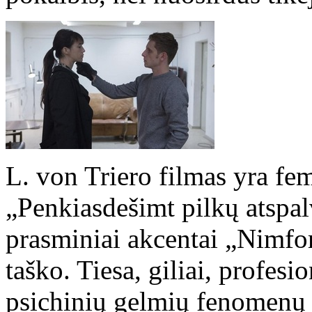
L. von Triero filmas yra femi
„Penkiasdešimt pilkų atspal
prasminiai akcentai „Nimfom
taško. Tiesa, giliai, profesio
psichinių gelmių fenomenų 