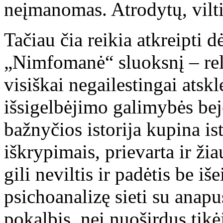
neįmanomas. Atrodytų, vilti
Tačiau čia reikia atkreipti 
„Nimfomanė“ sluoksnį – rel
visiškai negailestingai atskl
išsigelbėjimo galimybės bej
bažnyčios istorija kupina ist
iškrypimais, prievarta ir ži
gili neviltis ir padėtis be iš
psichoanalizę sieti su anapus
pokalbis, nei nuoširdus tikė