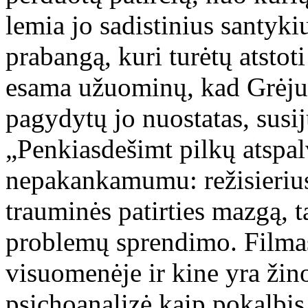
lemia jo sadistinius santyki
prabangą, kuri turėtų atstoti
esama užuominų, kad Grėjui
pagydytų jo nuostatas, susij
„Penkiasdešimt pilkų atspalv
nepakankamumu: režisierius 
trauminės patirties mazgą, 
problemų sprendimo. Filmas 
visuomenėje ir kine yra žin
psichoanalizė kaip pokalbis