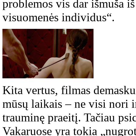
problemos vis dar išmuša iš
visuomenės individus“.
Kita vertus, filmas demasku
mūsų laikais – ne visi nori i
trauminę praeitį. Tačiau ps
Vakaruose yra tokia „nugrot