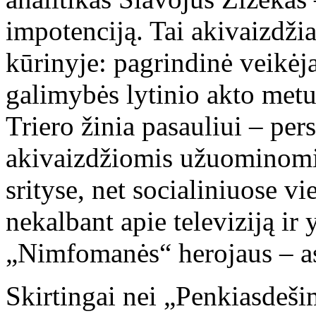
impotenciją. Tai akivaizdžia
kūrinyje: pagrindinė veikėj
galimybės lytinio akto metu
Triero žinia pasauliui – per
akivaizdžiomis užuominomis
srityse, net socialiniuose v
nekalbant apie televiziją ir
„Nimfomanės“ herojaus – as
Skirtingai nei „Penkiasdešim