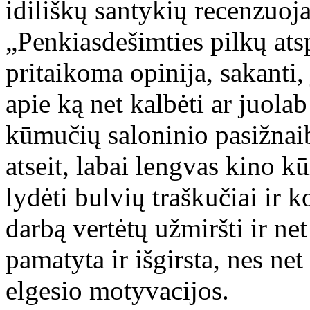
idiliškų santykių recenzuo
„Penkiasdešimties pilkų atsp
pritaikoma opinija, sakanti,
apie ką net kalbėti ar juola
kūmučių saloninio pasižna
atseit, labai lengvas kino k
lydėti bulvių traškučiai ir 
darbą vertėtų užmiršti ir net
pamatyta ir išgirsta, nes ne
elgesio motyvacijos.