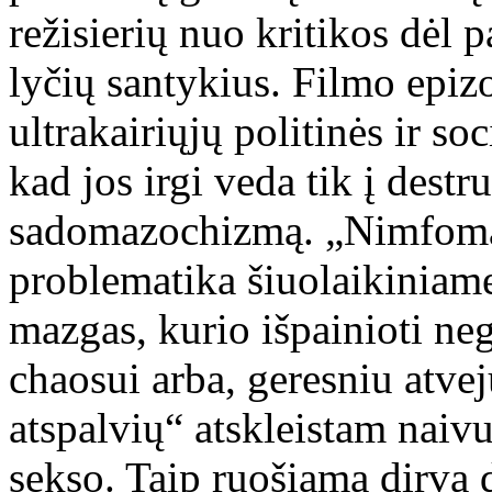
režisierių nuo kritikos dėl 
lyčių santykius. Filmo epizo
ultrakairiųjų politinės ir so
kad jos irgi veda tik į destr
sadomazochizmą. „Nimfoman
problematika šiuolaikiniame
mazgas, kurio išpainioti ne
chaosui arba, geresniu atve
atspalvių“ atskleistam naivu
sekso. Taip ruošiama dirva d