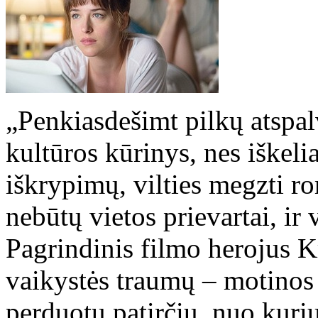
„Penkiasdešimt pilkų atspal
kultūros kūrinys, nes iškeli
iškrypimų, vilties megzti r
nebūtų vietos prievartai, i
Pagrindinis filmo herojus Kr
vaikystės traumų – motinos 
perduotų patirčių, nuo kurių