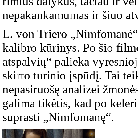
rimtus dalykus, tačiau ir vė
nepakankamumas ir šiuo atv
L. von Triero „Nimfomanė“, 
kalibro kūrinys. Po šio fil
atspalvių“ palieka vyresni
skirto turinio įspūdį. Tai tei
nepasiruošę analizei žmonės
galima tikėtis, kad po keler
suprasti „Nimfomanę“.