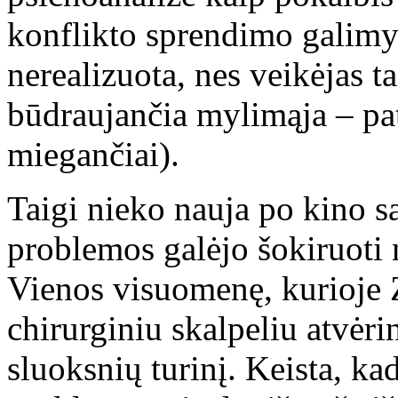
konflikto sprendimo galimyb
nerealizuota, nes veikėjas ta
būdraujančia mylimąja – pat
miegančiai).
Taigi nieko nauja po kino s
problemos galėjo šokiruoti
Vienos visuomenę, kurioje 
chirurginiu skalpeliu atvėr
sluoksnių turinį. Keista, k