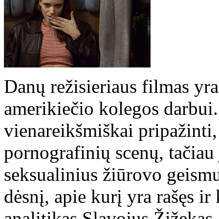
Danų režisieriaus filmas yr
amerikiečio kolegos darbui. 
vienareikšmiškai pripažint
pornografinių scenų, tačiau 
seksualinius žiūrovo geismus,
dėsnį, apie kurį yra rašęs i
analitikas Slavojus Žižekas 