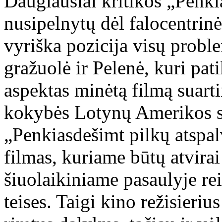
Daugiausiai kritikos „Penki
nusipelnytų dėl falocentrin
vyriška pozicija visų proble
gražuolė ir Pelenė, kuri pati
aspektas minėtą filmą suarti
kokybės Lotynų Amerikos ser
„Penkiasdešimt pilkų atspalv
filmas, kuriame būtų atvirai 
šiuolaikiniame pasaulyje rei
teises. Taigi kino režisierius