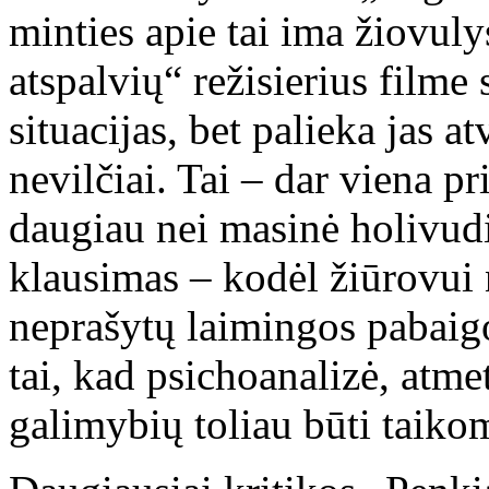
minties apie tai ima žiovul
atspalvių“ režisierius filme
situacijas, bet palieka jas a
nevilčiai. Tai – dar viena pr
daugiau nei masinė holivudi
klausimas – kodėl žiūrovui ne
neprašytų laimingos pabaigo
tai, kad psichoanalizė, atme
galimybių toliau būti taiko