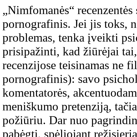
„Nimfomanės“ recenzentės sv
pornografinis. Jei jis toks, 
problemas, tenka įveikti ps
prisipažinti, kad žiūrėjai ta
recenzijose teisinamas ne fi
pornografinis): savo psicho
komentatorės, akcentuodamo
meniškumo pretenziją, tačia
požiūriu. Dar nuo pagrind
pabėgti, spėliojant režisieri