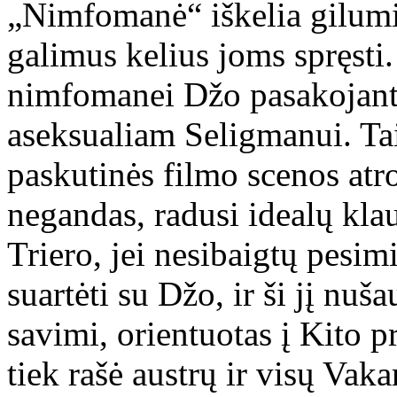
„Nimfomanė“ iškelia gilumi
galimus kelius joms spręsti
nimfomanei Džo pasakojant
aseksualiam Seligmanui. Taig
paskutinės filmo scenos atr
negandas, radusi idealų kla
Triero, jei nesibaigtų pesim
suartėti su Džo, ir ši jį nuš
savimi, orientuotas į Kito p
tiek rašė austrų ir visų Vak