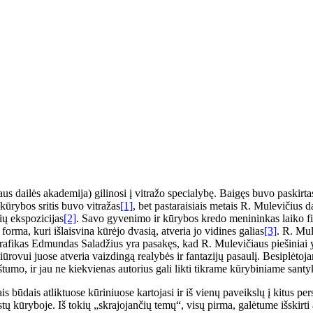
us dailės akademija) gilinosi į vitražo specialybę. Baigęs buvo paskirtas
kūrybos sritis buvo vitražas
[1]
, bet pastaraisiais metais R. Mulevičius d
ių ekspozicijas
[2]
. Savo gyvenimo ir kūrybos kredo menininkas laiko fi
 forma, kuri išlaisvina kūrėjo dvasią, atveria jo vidines galias
[3]
. R. Mul
rafikas Edmundas Saladžius yra pasakęs, kad R. Mulevičiaus piešiniai yra t
žiūrovui juose atveria vaizdingą realybės ir fantazijų pasaulį. Besiplėto
štumo, ir jau ne kiekvienas autorius gali likti tikrame kūrybiniame santy
is būdais atliktuose kūriniuose kartojasi ir iš vienų paveikslų į kitus pe
 kūryboje. Iš tokių „skrajojančių temų“, visų pirma, galėtume išskirti 