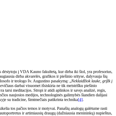
 dėstytoju į VDA Kauno fakultetą, kur dirba iki šiol, yra profesorius,
augiausia dirba akvarelės, grafikos ir piešinio srityse, dalyvauja šių
losofo ir teologo šv. Augustino pasakymą:
„
Neklaidžiok lauke, grįžk į
evičiaus darbai visuomet išsiskiria ne tik meistrišku piešinio
arsi meditacijos. Stropi ir atidi aplinkos ir savęs analizė, regis,
jančios naujosios medijos, technologinės galimybės šiandien dalijasi
kyje su tradicine, šimtmečiais patikrinta technika
[4]
.
rsikelia tos pačios temos ir motyvai. Panašių analogų galėtume rasti
autoportretus ir artimiausių draugų (dažniausia menininkų) nupieštus,