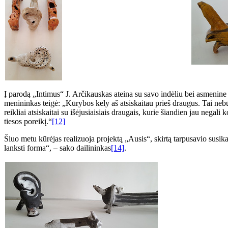
Į parodą „Intimus“ J. Arčikauskas ateina su savo indėliu bei asmenine i
menininkas teigė: „Kūrybos kely aš atsiskaitau prieš draugus. Tai nebūt
reikliai atsiskaitai su išėjusiaisiais draugais, kurie šiandien jau neg
tiesos poreikį.“
[12]
Šiuo metu kūrėjas realizuoja projektą „Ausis“, skirtą tarpusavio sus
lanksti forma“, – sako dailininkas
[14]
.