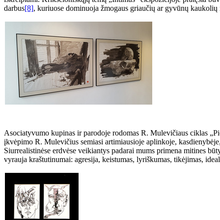
darbus
[8]
, kuriuose dominuoja žmogaus griaučių ar gyvūnų kaukolių m
Asociatyvumo kupinas ir parodoje rodomas R. Mulevičiaus ciklas „Pieši
įkvėpimo R. Mulevičius semiasi artimiausioje aplinkoje, kasdienybėje,
Siurrealistinėse erdvėse veikiantys padarai mums primena mitines būtybe
vyrauja kraštutinumai: agresija, keistumas, lyriškumas, tikėjimas, ideal