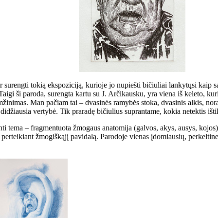
 surengti tokią ekspoziciją, kurioje jo nupiešti bičiuliai lankytųsi kaip 
aigi ši paroda, surengta kartu su J. Arčikausku, yra viena iš keleto, kur
o įamžinimas. Man pačiam tai – dvasinės ramybės stoka, dvasinis alkis, n
idžiausia vertybė. Tik praradę bičiulius suprantame, kokia netektis išti
ti tema – fragmentuota žmogaus anatomija (galvos, akys, ausys, kojos). 
ys, perteikiant žmogiškąjį pavidalą. Parodoje vienas įdomiausių, perkelti