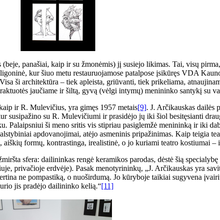
s (beje, panašiai, kaip ir su žmonėmis) jį susiejo likimas. Tai, visų pir
nė ligoninė, kur šiuo metu restauruojamose patalpose įsikūręs VDA Kauno
sa ši architektūra – tiek apleista, griūvanti, tiek prikeliama, atnaujin
 traktuotės jaučiame ir šiltą, gyvą (vėlgi intymų) menininko santykį su 
 kaip ir R. Mulevičius, yra gimęs 1957 metais
[9]
. J. Arčikauskas dailės
ur susipažino su R. Mulevičiumi ir prasidėjo jų iki šiol besitęsianti d
ku. Palaipsniui ši meno sritis vis stipriau pasiglemžė menininką ir iki d
 valstybiniai apdovanojimai, atėjo asmeninis pripažinimas. Kaip teigia tea
aiškių formų, kontrastinga, irealistinė, o jo kuriami teatro kostiumai – iš
žmiršta sfera: dailininkas rengė keramikos parodas, dėstė šią special
iuje, privačioje erdvėje). Pasak menotyrininkų, „J. Arčikauskas yra sav
 vertina ne pompastiką, o nuoširdumą. Jo kūryboje taikiai sugyvena įvair
io jis pradėjo dailininko kelią.“
[11]