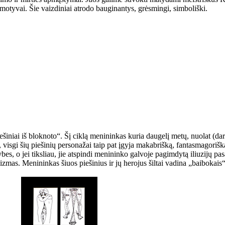
otyvai. Šie vaizdiniai atrodo bauginantys, grėsmingi, simboliški.
niai iš bloknoto“. Šį ciklą menininkas kuria daugelį metų, nuolat (dar
 visgi šių piešinių personažai taip pat įgyja makabrišką, fantasmagoriš
s, o jei tiksliau, jie atspindi menininko galvoje pagimdytą iliuzijų pas
izmas. Menininkas šiuos piešinius ir jų herojus šiltai vadina „baibokais“