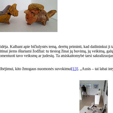
dėja. Kalbant apie bičiulystės temą, derėtų priminti, kad dailininkui ji 
inai jiems ištariami žodžiai: tu tiesiog žinai jų buvimą, jų veikimą, gal
ali komentuoti tavo veiksmų ar judesių. Ta atsiskaitomybė tarsi sakralizu
ikalbėjimui, kito žmogaus nuomonės suvokimui
[13]
. „Ausis – tai labai in