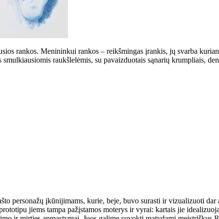
ios rankos. Menininkui rankos – reikšmingas įrankis, jų svarba kurian
os smulkiausiomis raukšlelėmis, su pavaizduotais sąnarių krumpliais, den
što personažų įkūnijimams, kurie, beje, buvo surasti ir vizualizuoti dar
rototipu jiems tampa pažįstamos moterys ir vyrai: kartais jie idealizuo
vimo ir mirties apmąstymai. Juos galime suvokti matydami meistriškus R.