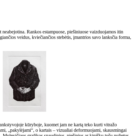
t neabejotina. Rankos estampuose, piešiniuose vaizduojamos itin
giančios veidus, kviečiančios stebėtis, įmantrios savo lanksčia forma,
 ankstyvojoje kūryboje, kuomet jam ne kartą teko kurti vitražo
jami, „pakylėjami“, o kartais – vizualiai deformuojami, skausmingai
 Mulevičiaus grafikos spaudinius, piešinius ar kinišku tušu nulietus