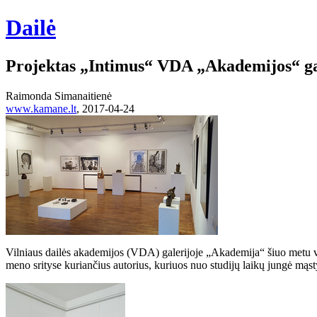
Dailė
Projektas „Intimus“ VDA „Akademijos“ ga
Raimonda Simanaitienė
www.kamane.lt
, 2017-04-24
Vilniaus dailės akademijos (VDA) galerijoje „Akademija“ šiuo metu v
meno srityse kuriančius autorius, kuriuos nuo studijų laikų jungė mąs