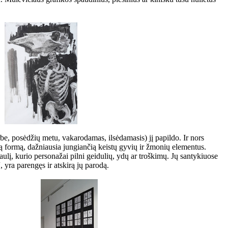
be, posėdžių metu, vakarodamas, ilsėdamasis) jį papildo. Ir nors
ką formą, dažniausia jungiančią keistų gyvių ir žmonių elementus.
aulį, kurio personažai pilni geidulių, ydų ar troškimų. Jų santykiuose
, yra parengęs ir atskirą jų parodą.