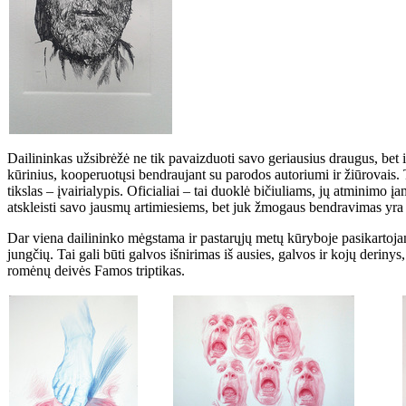
Dailininkas užsibrėžė ne tik pavaizduoti savo geriausius draugus, bet ir
kūrinius, kooperuotųsi bendraujant su parodos autoriumi ir žiūrovais. T
tikslas – įvairialypis. Oficialiai – tai duoklė bičiuliams, jų atminim
atskleisti savo jausmų artimiesiems, bet juk žmogaus bendravimas yra d
Dar viena dailininko mėgstama ir pastarųjų metų kūryboje pasikartojan
jungčių. Tai gali būti galvos išnirimas iš ausies, galvos ir kojų derin
romėnų deivės Famos triptikas.