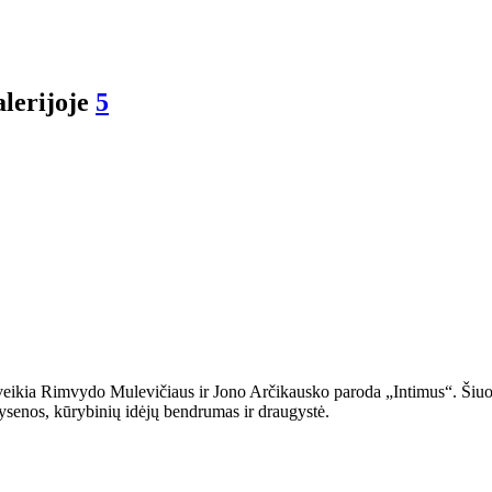
lerijoje
5
eikia Rimvydo Mulevičiaus ir Jono Arčikausko paroda „Intimus“. Šiuos 
tysenos, kūrybinių idėjų bendrumas ir draugystė.