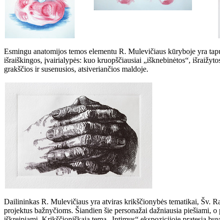
Esmingu anatomijos temos elementu R. Mulevičiaus kūryboje yra tapus
išraiškingos, įvairialypės: kuo kruopščiausiai „išknebinėtos“, išraižyt
grakščios ir susenusios, atsiveriančios maldoje.
Dailininkas R. Mulevičiaus yra atviras krikščionybės tematikai, Šv. Ra
projektus bažnyčioms. Šiandien šie personažai dažniausia piešiami, o p
iškreipiami. Krikščioniškąją temą „Intimus“ ekspozicijoje pratęsia bu