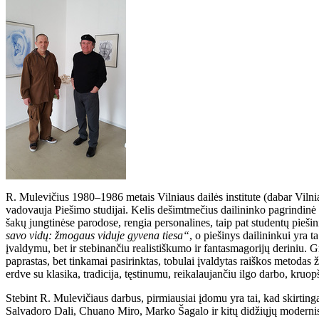
R. Mulevičius 1980–1986 metais Vilniaus dailės institute (dabar Vilnia
vadovauja Piešimo studijai. Kelis dešimtmečius dailininko pagrindinė 
šakų jungtinėse parodose, rengia personalines, taip pat studentų piešin
savo vidų: žmogaus viduje gyvena tiesa“
,
o piešinys dailininkui yra ta
įvaldymu, bet ir stebinančiu realistiškumo ir fantasmagorijų deriniu. G
paprastas, bet tinkamai pasirinktas, tobulai įvaldytas raiškos metodas 
erdve su klasika, tradicija, tęstinumu, reikalaujančiu ilgo darbo, kruop
Stebint R. Mulevičiaus darbus, pirmiausiai įdomu yra tai, kad skirtinga
Salvadoro Dali, Chuano Miro, Marko Šagalo ir kitų didžiųjų modernistų