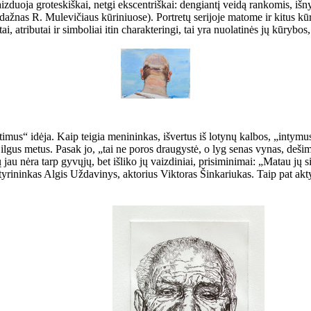
duoja groteskiškai, netgi ekscentriškai: dengiantį veidą rankomis, išnyran
n dažnas R. Mulevičiaus kūriniuose). Portretų serijoje matome ir kitus kū
 atributai ir simboliai itin charakteringi, tai yra nuolatinės jų kūrybos
timus“ idėja. Kaip teigia menininkas, išvertus iš lotynų kalbos, „intymus“
ti ilgus metus. Pasak jo, „tai ne poros draugystė, o lyg senas vynas, deš
 jau nėra tarp gyvųjų, bet išliko jų vaizdiniai, prisiminimai: „Matau jų 
otyrininkas Algis Uždavinys, aktorius Viktoras Šinkariukas. Taip pat ak