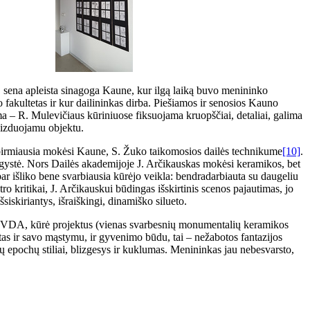
ma, sena apleista sinagoga Kaune, kur ilgą laiką buvo menininko
 fakultetas ir kur dailininkas dirba. Piešiamos ir senosios Kauno
ama – R. Mulevičiaus kūriniuose fiksuojama kruopščiai, detaliai, galima
vaizduojamu objektu.
 pirmiausia mokėsi Kaune, S. Žuko taikomosios dailės technikume
[10]
.
raugystė. Nors Dailės akademijoje J. Arčikauskas mokėsi keramikos, bet
abar išliko bene svarbiausia kūrėjo veikla: bendradarbiauta su daugeliu
tro kritikai, J. Arčikauskui būdingas išskirtinis scenos pajautimas, jo
siskiriantys, išraiškingi, dinamiško silueto.
ybę VDA, kūrė projektus (vienas svarbesnių monumentalių keramikos
itas ir savo mąstymu, ir gyvenimo būdu, tai – nežabotos fantazijos
ių epochų stiliai, blizgesys ir kuklumas. Menininkas jau nebesvarsto,