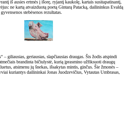
tį iš ausies ertmės į išorę, ryjantį kaukolę, kartais susitapatinantį,
rėjus: ne kartą atvaizduotą poetą Gintarą Patacką, dailininkus Evaldą
, gyvensenos stebėsenos rezultatas.
 – giliausias, geriausias, slapčiausias draugas. Šis žodis atspindi
imtmečiais brandinta bičiulystė, kurią įprasmino užfiksuoti draugų
siluetus, atsimenu jų šnekas, išsakytas mintis, ginčus. Šie žmonės –
tyviai kuriantys dailininkai Jonas Juodzevičius, Vytautas Umbrasas,