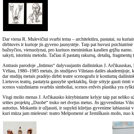
Dar viena R. Mulevičiui svarbi tema – architektūra, pastatai, su kuriai
dirbtuvės ir kurioje jis gyveno jaunystėje. Taip pat buvusi psichiatri
bažnyčios, vienuolynai, pro kuriuos menininkas kasdien grįžta namo. Vi
sakyti, istoriniu metodu. Tačiau iš pastatų rakursų, detalių, fragmentų
Antrasis parodoje „Intimus“ dalyvaujantis dailininkas J. Arčikauskas,
Vėliau, 1980–1985 metais, jis studijavo Vilniaus dailės akademijoje, k
dar studijų metais pradėjo dirbti teatre scenografu ir kostiumų dailinin
Lietuvos teatrų, pastatyta gausybė spektaklių, šioje srityje gauti rimti
scenos vaizdiniams svarbūs simboliai, scenos erdvės plastika yra ryški, 
Visgi molio menas J. Arčikausko kūrybiniame kelyje taip pat neliko u
srities projektų „Duobė“ truko net dvejus metus. Jis įgyvendintas Viln
autorius. Mokantis ir užjausti, ir supykti kūrėjas gyvenime labiausiai
kuri mūza jam mielesnė: teatro Melpomenė ar žemiškasis molis, nuo kur