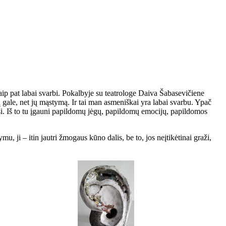
taip pat labai svarbi. Pokalbyje su teatrologe Daiva Šabasevičiene
ų gale, net jų mąstymą. Ir tai man asmeniškai yra labai svarbu. Ypač
ojasi. Iš to tu įgauni papildomų jėgų, papildomų emocijų, papildomos
tymu, ji – itin jautri žmogaus kūno dalis, be to, jos neįtikėtinai graži,