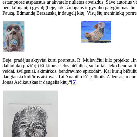
estampuose atspaustus ar akvarele nulietus atvaizdus. Save autorius vaiz
persikūnijantį į gyvulį (beje, toks žmogaus ir gyvulio palyginimas iti
Pauzą, Edmundą Brazauską ir daugelį kitų. Visų šių menininkų portretai,
Beje, pradėjus aktyviai kurti portretus, R. Mulevičiui kilo projekto „In
dailininko požiūrį į ištikimus sielos bičiulius, su kuriais teko bendrau
veidai, žvilgsniai, akimirkos, bendravimo epizodai“. Kai kurių bičiulių
daugiausia kultūros atstovai. Tai Anapilin išėję Jūratis Zalensas, men
Jonas Arčikauskas ir daugelis kitų.“
[5]