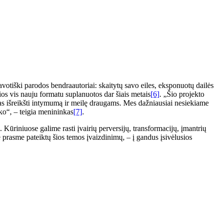
savotiški parodos bendraautoriai: skaitytų savo eiles, eksponuotų dailės
ios vis nauju formatu suplanuotos dar šiais metais
[6]
. „Šio projekto
oras išreikšti intymumą ir meilę draugams. Mes dažniausiai nesiekiame
ko“, – teigia menininkas
[7]
.
Kūriniuose galime rasti įvairių perversijų, transformacijų, įmantrių
ne prasme pateiktų šios temos įvaizdinimų, – į gandus įsivėlusios