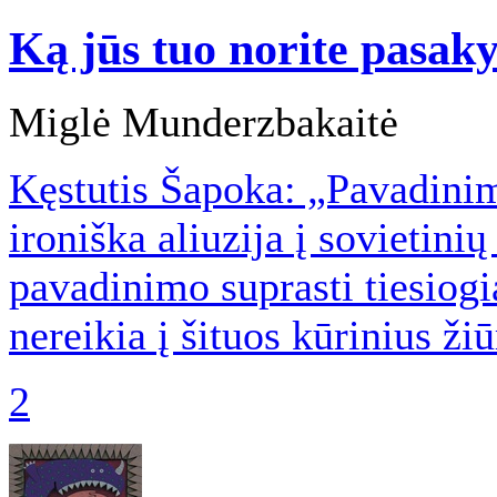
Ką jūs tuo norite pasaky
Miglė Munderzbakaitė
Kęstutis Šapoka: „Pavadinim
ironiška aliuzija į sovietini
pavadinimo suprasti tiesiogi
nereikia į šituos kūrinius žiū
2