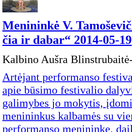
Menininkė V. Tamoševič
čia ir dabar“
2014-05-19
Kalbino Aušra Blinstrubaitė
Artėjant performanso festi
apie būsimo festivalio daly
galimybes jo mokytis, įdomiu
menininkus kalbamės su vien
performanso menininke, dail