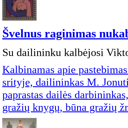
Švelnus raginimas nukab
Su dailininku kalbėjosi Vikt
Kalbinamas apie pastebimas 
srityje, dailininkas M. Jonut
paprastas dailės darbininkas
gražių knygų, būna gražių ž