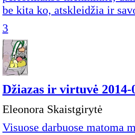
be kita ko, atskleidžia ir sa
3
Džiazas ir virtuvė
2014-
Eleonora Skaistgirytė
Visuose darbuose matoma mo