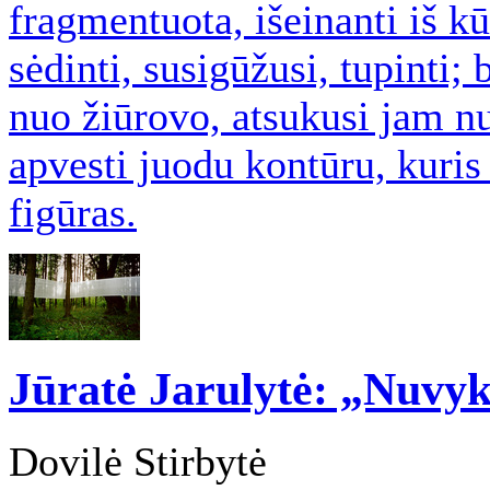
fragmentuota, išeinanti iš kū
sėdinti, susigūžusi, tupinti;
nuo žiūrovo, atsukusi jam nu
apvesti juodu kontūru, kuris
figūras.
Jūratė Jarulytė: „Nuvykti
Dovilė Stirbytė