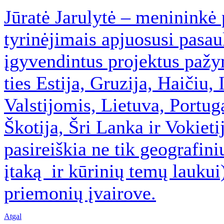
Jūratė Jarulytė – menininkė 
tyrinėjimais apjuosusi pasau
įgyvendintus projektus pažy
ties Estija, Gruzija, Haičiu
Valstijomis, Lietuva, Portug
Škotija, Šri Lanka ir Vokietij
pasireiškia ne tik geografini
įtaką ir kūrinių temų laukui
priemonių įvairove.
Atgal