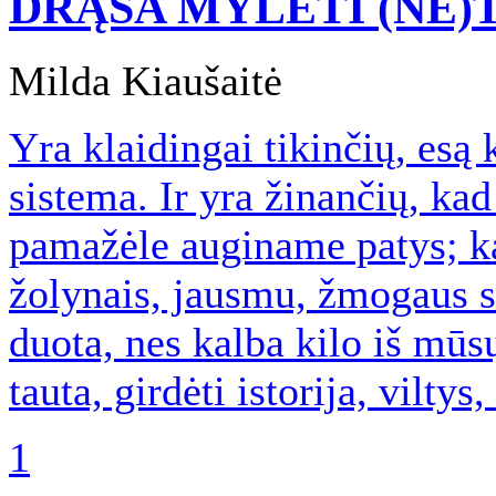
DRĄSA MYLĖTI (NE
Milda Kiaušaitė
Yra klaidingai tikinčių, esą 
sistema. Ir yra žinančių, kad
pamažėle auginame patys; kal
žolynais, jausmu, žmogaus s
duota, nes kalba kilo iš mūs
tauta, girdėti istorija, vilty
1