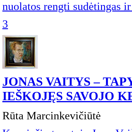
nuolatos rengti sudėtingas i
3
JONAS VAITYS – TA
IEŠKOJĘS SAVOJO K
Rūta Marcinkevičiūtė