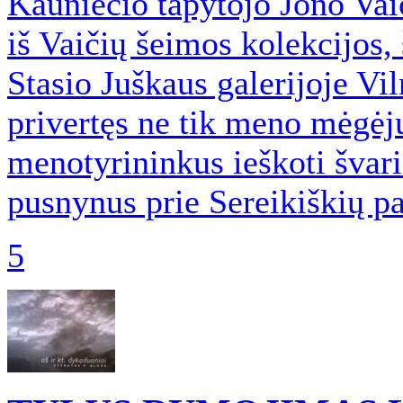
Kauniečio tapytojo Jono Va
iš Vaičių šeimos kolekcijos, 
Stasio Juškaus galerijoje Vil
privertęs ne tik meno mėgėju
menotyrininkus ieškoti švari
pusnynus prie Sereikiškių pa
5