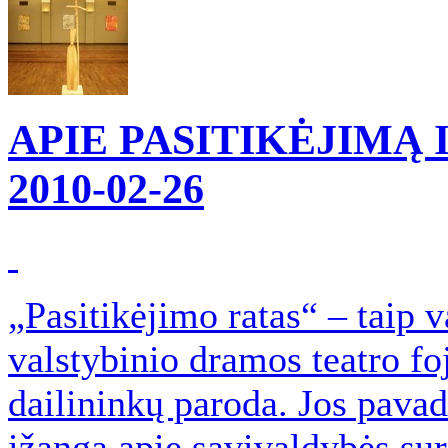
APIE PASITIKĖJIMĄ 
2010-02-26
„Pasitikėjimo ratas“ – taip 
valstybinio dramos teatro f
dailininkų paroda. Jos pava
įžangą apie savivaldybės su