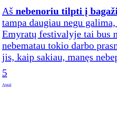
Aš
nebenoriu tilpti į bagaž
tampa daugiau negu galima,
Emyratų festivalyje tai bus 
nebematau tokio darbo prasm
jis, kaip sakiau, manęs nebe
5
Atgal