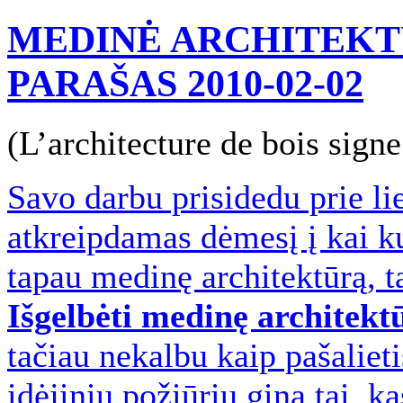
MEDINĖ ARCHITEKTŪ
PARAŠAS
2010-02-02
(L’architecture de bois signe
Savo darbu prisidedu prie li
atkreipdamas dėmesį į kai ku
tapau medinę architektūrą, ta
Išgelbėti medinę architekt
tačiau nekalbu kaip pašaliet
idėjiniu požiūriu gina tai, k