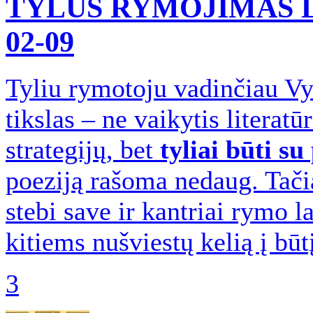
TYLUS RYMOJIMAS 
02-09
Tyliu rymotoju vadinčiau Vy
tikslas – ne vaikytis literat
strategijų, bet
tyliai būti su
poeziją rašoma nedaug. Tačiau
stebi save ir kantriai rymo 
kitiems nušviestų kelią į būt
3