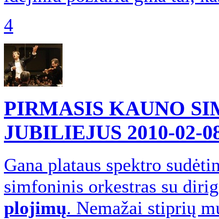
4
PIRMASIS KAUNO S
JUBILIEJUS
2010-02-0
Gana plataus spektro sudėt
simfoninis orkestras su dir
plojimų
. Nemažai stiprių mu