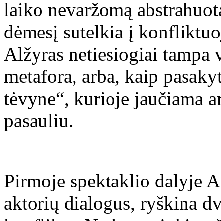
laiko nevaržomą abstrahuotą
dėmesį sutelkia į konfliktu
Alžyras netiesiogiai tampa 
metafora, arba, kaip pasaky
tėvyne“, kurioje jaučiama a
pasauliu.
Pirmoje spektaklio dalyje A
aktorių dialogus, ryškina dv