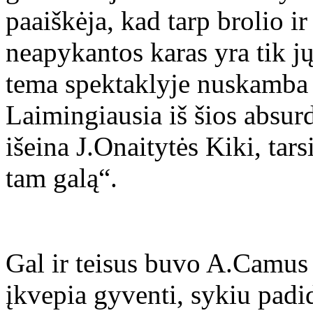
paaiškėja, kad tarp brolio ir
neapykantos karas yra tik jų
tema spektaklyje nuskamba a
Laimingiausia iš šios absu
išeina J.Onaitytės Kiki, tars
tam galą“.
Gal ir teisus buvo A.Camus
įkvepia gyventi, sykiu pad