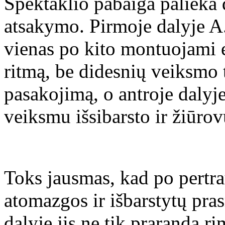
Spektaklio pabaiga palieka
atsakymo. Pirmoje dalyje A
vienas po kito montuojami e
ritmą, be didesnių veiksmo 
pasakojimą, o antroje dalyj
veiksmu išsibarsto ir žiūro
Toks jausmas, kad po pertra
atomazgos ir išbarstytų pra
dalyje jis ne tik praranda ri