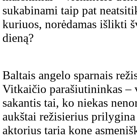
sukabinami taip pat neatsiti
kuriuos, norėdamas išlikti š
dieną?
Baltais angelo sparnais reži
Vitkaičio parašiutininkas – 
sakantis tai, ko niekas nenor
aukštai režisierius prilygina
aktorius taria kone asmenišk