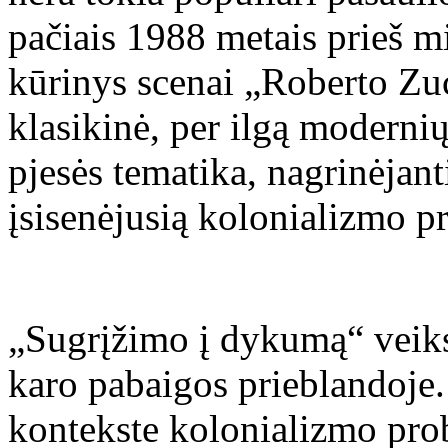
pačiais 1988 metais prieš mi
kūrinys scenai „Roberto Zuc
klasikinė, per ilgą moderniųj
pjesės tematika, nagrinėjant
įsisenėjusią kolonializmo p
„Sugrįžimo į dykumą“ veik
karo pabaigos prieblandoje
kontekste kolonializmo pro