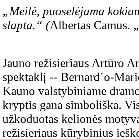
„Meilė, puoselėjama kokiam
slapta.“ (
Albertas Camus. „
Jauno režisieriaus Artūro Ar
spektaklį -- Bernard´o-Mar
Kauno valstybiniame dramos
kryptis gana simboliška. Vi
užkoduotas kelionės motyvas
režisieriaus kūrybinius ieš