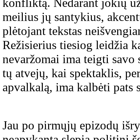
konfliktą. Nedarant jokių 
meilius jų santykius, akcen
plėtojant tekstas neišvengia
Režisierius tiesiog leidžia ka
nevaržomai ima teigti savo 
tų atvejų, kai spektaklis, pe
apvalkalą, ima kalbėti pats 
Jau po pirmųjų epizodų išryš
neapykanta slepia politinį 