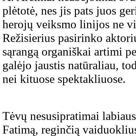
plėtotė, nes jis pats juos ge
herojų veiksmo linijos ne vi
Režisierius pasirinko aktori
sąrangą organiškai artimi p
galėjo jaustis natūraliau, t
nei kituose spektakliuose.
Tėvų nesusipratimai labiaus
Fatimą, reginčią vaiduokliu