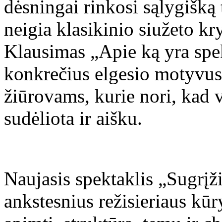
dėsningai rinkosi sąlygišką 
neigia klasikinio siužeto k
Klausimas „Apie ką yra spek
konkrečius elgesio motyvus,
žiūrovams, kurie nori, kad 
sudėliota ir aišku.
Naujasis spektaklis „Sugrįž
ankstesnius režisieriaus kūr