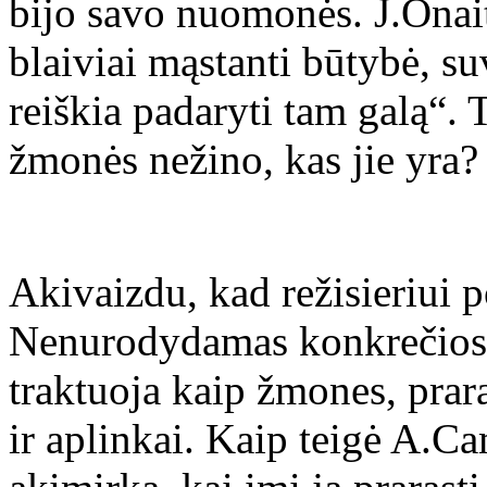
bijo savo nuomonės. J.Onait
blaiviai mąstanti būtybė, su
reiškia padaryti tam galą“. T
žmonės nežino, kas jie yra?
Akivaizdu, kad režisieriui p
Nenurodydamas konkrečios v
traktuoja kaip žmones, prara
ir aplinkai. Kaip teigė A.Ca