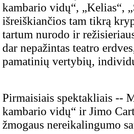
kambario vidų“, „Kelias“, „
išreiškiančios tam tikrą kry
tartum nurodo ir režisieriau
dar nepažintas teatro erdves,
pamatinių vertybių, individu
Pirmaisiais spektakliais --
kambario vidų“ ir Jimo Cart
žmogaus nereikalingumo sau