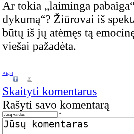
Ar tokia „laiminga pabaiga“
dykumą“? Žiūrovai iš spekta
būtų iš jų atėmęs tą emocinę
viešai pažadėta.
Atgal
Skaityti komentarus
Rašyti savo komentarą
*