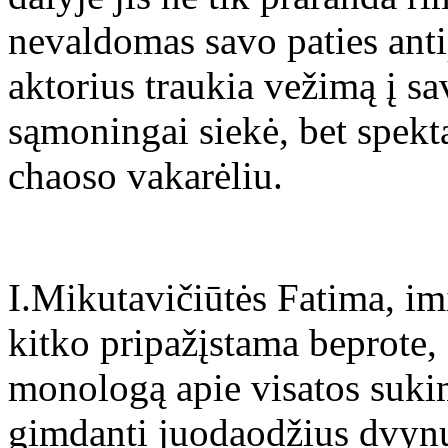
nevaldomas savo paties ant
aktorius traukia vežimą į sa
sąmoningai siekė, bet spekt
chaoso vakarėliu.
I.Mikutavičiūtės Fatima, im
kitko pripažįstama beprote,
monologą apie visatos sukim
gimdanti juodaodžius dvynu