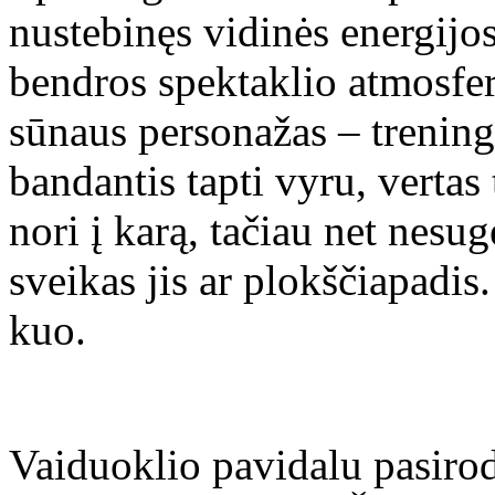
nustebinęs vidinės energijo
bendros spektaklio atmosfer
sūnaus personažas – trenin
bandantis tapti vyru, vertas 
nori į karą, tačiau net nesu
sveikas jis ar plokščiapadis
kuo.
Vaiduoklio pavidalu pasirod