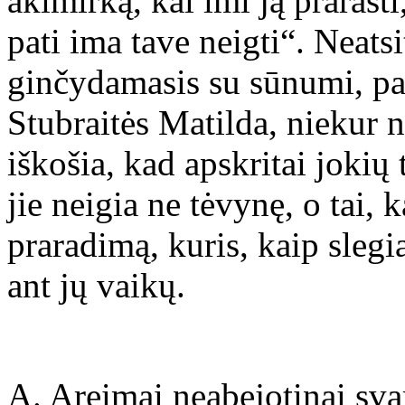
akimirką, kai imi ją prarasti
pati ima tave neigti“. Neats
ginčydamasis su sūnumi, par
Stubraitės Matilda, niekur n
iškošia, kad apskritai jokių 
jie neigia ne tėvynę, o tai,
praradimą, kuris, kaip slegi
ant jų vaikų.
A. Areimai neabejotinai sva