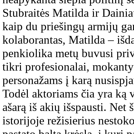
Stubraitės Matilda ir Dain
kaip du priešingų armijų ga
kolaborantas, Matilda – išda
penkiolika metų buvusi prive
tikri profesionalai, mokantys
personažams į karą nusispjau
Todėl aktoriams čia yra ką ve
ašarą iš akių išspausti. Net
istorijoje režisierius nestoko
pastato baltą krėslą, į kurį