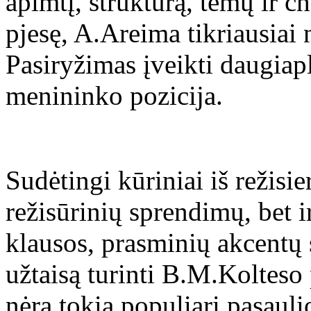
apimtį, struktūrą, temų ir c
pjesę, A.Areima tikriausiai 
Pasiryžimas įveikti daugiapl
menininko pozicija.
Sudėtingi kūriniai iš režisie
režisūrinių sprendimų, bet 
klausos, prasminių akcentų 
užtaisą turinti B.M.Kolteso
nėra tokia populiari pasauli