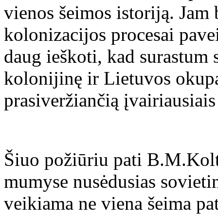
vienos šeimos istoriją. Jam
kolonizacijos procesai pave
daug ieškoti, kad surastum 
kolonijinę ir Lietuvos okupac
prasiveržiančią įvairiausiais
Šiuo požiūriu pati B.M.Kolte
mumyse nusėdusias sovietini
veikiama ne viena šeima pat