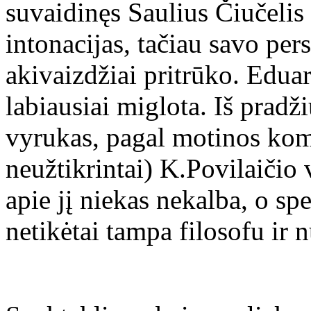
suvaidinęs Saulius Čiučelis 
intonacijas, tačiau savo pe
akivaizdžiai pritrūko. Eduar
labiausiai miglota. Iš pradži
vyrukas, pagal motinos kom
neužtikrintai) K.Povilaičio
apie jį niekas nekalba, o s
netikėtai tampa filosofu ir 