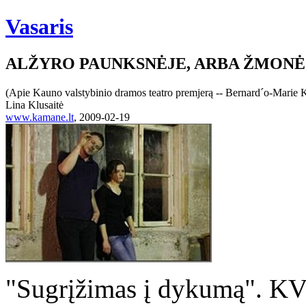
Vasaris
ALŽYRO PAUNKSNĖJE, ARBA ŽMONĖ
(Apie Kauno valstybinio dramos teatro premjerą -- Bernard´o-Marie 
Lina Klusaitė
www.kamane.lt
, 2009-02-19
"Sugrįžimas į dykumą". KV