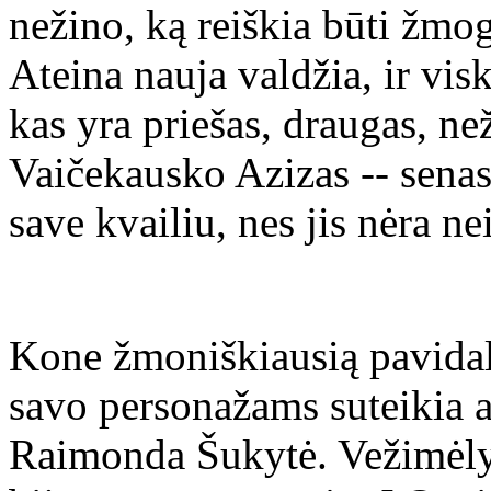
nežino, ką reiškia būti žmo
Ateina nauja valdžia, ir vi
kas yra priešas, draugas, ne
Vaičekausko Azizas -- sena
save kvailiu, nes jis nėra nei
Kone žmoniškiausią pavidal
savo personažams suteikia a
Raimonda Šukytė. Vežimėlyj