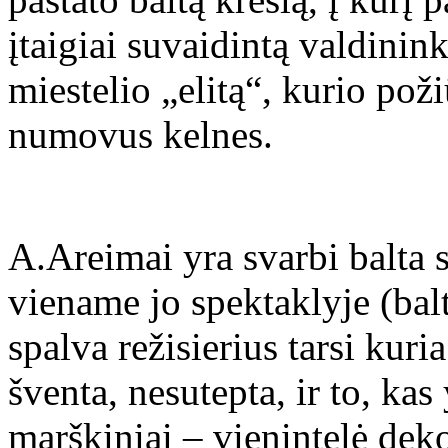
įtaigiai suvaidintą valdinin
miestelio „elitą“, kurio poži
numovus kelnes.
A.Areimai yra svarbi balta 
viename jo spektaklyje (bal
spalva režisierius tarsi kuria
šventa, nesutepta, ir to, kas
marškiniai – vienintelė dek