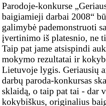
Parodoje-konkurse „Geriaus
baigiamieji darbai 2008“ b
galimybė pademonstruoti sav
įvertinimo iš platesnio, ne 
Taip pat jame atsispindi au
mokymo rezultatai ir kokyb
Lietuvoje lygis. Geriausių 
darbų paroda-konkursas skat
sklaidą, o taip pat tai - dar
kokybiškus, originalius bai