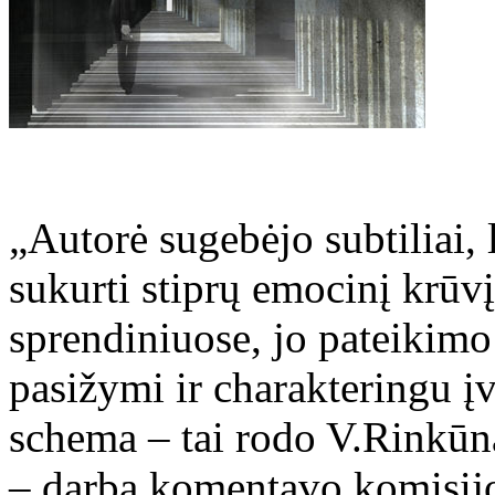
„Autorė sugebėjo subtiliai
sukurti stiprų emocinį krūvį
sprendiniuose, jo pateikim
pasižymi ir charakteringu įv
schema – tai rodo V.Rinkūn
– darbą komentavo komisijo