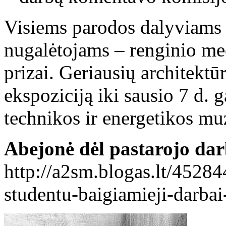
Visiems parodos dalyviams b
nugalėtojams – renginio me
prizai. Geriausių architekt
ekspoziciją iki sausio 7 d. 
technikos ir energetikos muz
Abejonė dėl pastarojo da
http://a2sm.blogas.lt/45284
studentu-baigiamieji-darba