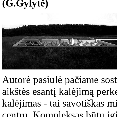
(G.Gylytė)
Autorė pasiūlė pačiame sost
aikštės esantį kalėjimą perke
kalėjimas - tai savotiškas mi
centru. Kompleksas būtų įgil