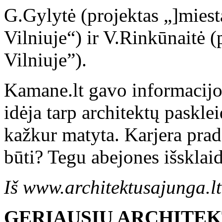
G.Gylytė (projektas „]miest
Vilniuje“) ir V.Rinkūnaitė 
Vilniuje”).
Kamane.lt gavo informacijo
idėja tarp architektų pasklei
kažkur matyta. Karjera pra
būti? Tegu abejones išsklai
Iš www.architektusajunga.lt
GERIAUSIŲ ARCHITE