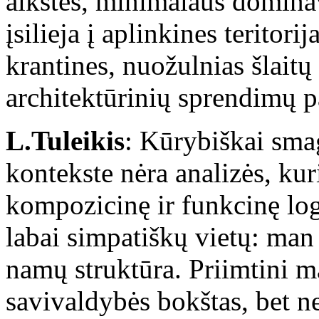
aikštės, minimalaus domina
įsilieja į aplinkines teritor
krantines, nuožulnias šlaitų
architektūrinių sprendimų p
L.Tuleikis
: Kūrybiškai smag
kontekste nėra analizės, kur
kompozicinę ir funkcinę log
labai simpatiškų vietų: man
namų struktūra. Priimtini m
savivaldybės bokštas, bet n