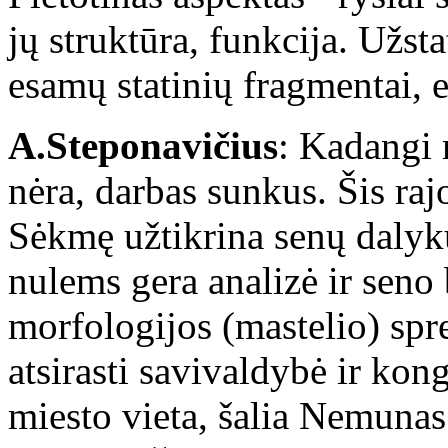
jų struktūra, funkcija. Užst
esamų statinių fragmentai, e
A.Steponavičius
: Kadangi 
nėra, darbas sunkus. Šis ra
Sėkmę užtikrina senų dalyk
nulems gera analizė ir seno 
morfologijos (mastelio) spr
atsirasti savivaldybė ir kon
miesto vieta, šalia Nemunas 