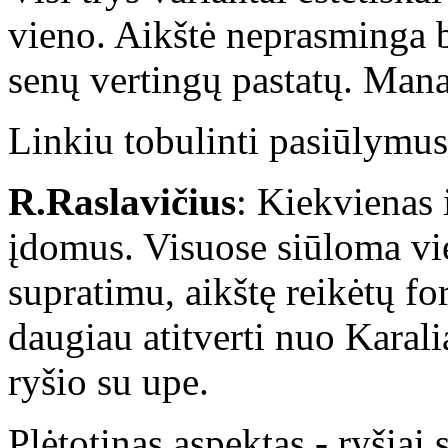
vieno. Aikštė neprasminga b
senų vertingų pastatų. Manau
Linkiu tobulinti pasiūlymus
R.Raslavičius
: Kiekvienas 
įdomus. Visuose siūloma vie
supratimu, aikštę reikėtų f
daugiau atitverti nuo Karali
ryšio su upe.
Plėtotinas aspektas - ryšiai 