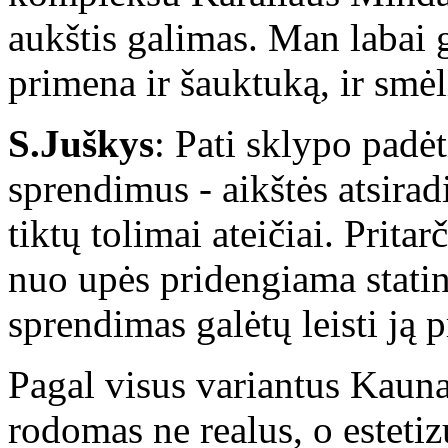
aukštis galimas. Man labai 
primena ir šauktuką, ir smėl
S.Juškys
: Pati sklypo padė
sprendimus - aikštės atsirad
tiktų tolimai ateičiai. Prita
nuo upės pridengiama statin
sprendimas galėtų leisti ją p
Pagal visus variantus Kaun
rodomas ne realus, o estetiz