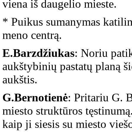
viena iš daugelio mieste.
* Puikus sumanymas katilinę
meno centrą.
E.Barzdžiukas
: Noriu patik
aukštybinių pastatų planą š
aukštis.
G.Bernotienė
: Pritariu G. 
miesto struktūros tęstinumą
kaip ji siesis su miesto vie