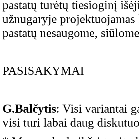
pastatų turėtų tiesioginį išė
užnugaryje projektuojamas k
pastatų nesaugome, siūlome 
PASISAKYMAI
G.Balčytis
: Visi variantai 
visi turi labai daug diskutu