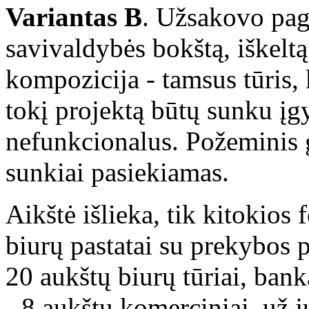
Variantas B
. Užsakovo pag
savivaldybės bokštą, iškelt
kompozicija - tamsus tūris, k
tokį projektą būtų sunku įg
nefunkcionalus. Požeminis g
sunkiai pasiekiamas.
Aikštė išlieka, tik kitokio
biurų pastatai su prekybos p
20 aukštų biurų tūriai, bank
- 8 aukštų komerciniai, už j