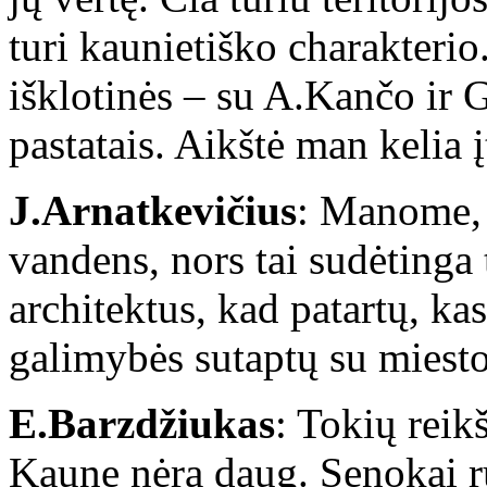
turi kaunietiško charakterio
išklotinės – su A.Kančo ir 
pastatais. Aikštė man kelia 
J.Arnatkevičius
: Manome, 
vandens, nors tai sudėtinga 
architektus, kad patartų, ka
galimybės sutaptų su miesto
E.Barzdžiukas
: Tokių reikš
Kaune nėra daug. Senokai ru