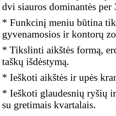
dvi siauros dominantės per 3
* Funkcinį meniu būtina tiks
gyvenamosios ir kontorų zo
* Tikslinti aikštės formą, e
taškų išdėstymą.
* Ieškoti aikštės ir upės kra
* Ieškoti glaudesnių ryšių i
su gretimais kvartalais.