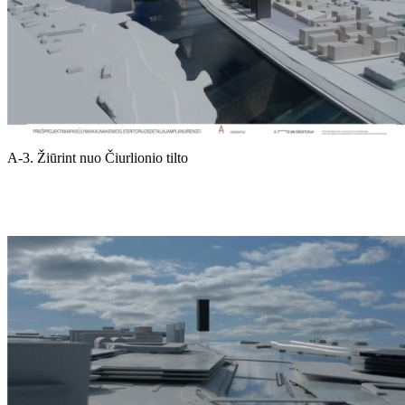
A-3. Žiūrint nuo Čiurlionio tilto