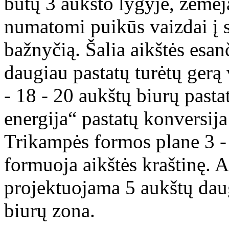
būtų 3 aukšto lygyje, žemėj
numatomi puikūs vaizdai į s
bažnyčią. Šalia aikštės esan
daugiau pastatų turėtų gerą
- 18 - 20 aukštų biurų pas
energija“ pastatų konversija
Trikampės formos plane 3 - 
formuoja aikštės kraštinę. 
projektuojama 5 aukštų daug
biurų zona.