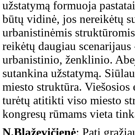
užstatymą formuoja pastatai,
būtų vidinė, jos nereikėtų s
urbanistinėmis struktūromis
reikėtų daugiau scenarijaus
urbanistinio, ženklinio. Abe
sutankina užstatymą. Siūlau
miesto struktūra. Viešosios
turėtų atitikti viso miesto 
kongresų rūmams vieta tin
N.Blaževičienė
: Pati gražia