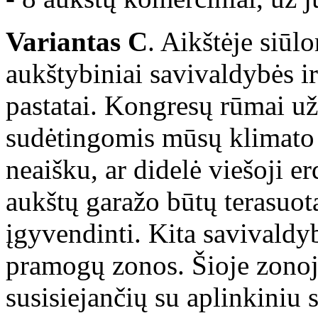
Variantas C
. Aikštėje siūl
aukštybiniai savivaldybės ir
pastatai. Kongresų rūmai už
sudėtingomis mūsų klimato 
neaišku, ar didelė viešoji er
aukštų garažo būtų terasuota
įgyvendinti. Kita savivaldyb
pramogų zonos. Šioje zonoj
susisiejančių su aplinkiniu