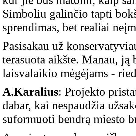
Simboliu galinčio tapti bok
sprendimas, bet realiai neį
Pasisakau už konservatyviau
terasuota aikšte. Manau, ją
laisvalaikio mėgėjams - rie
A.Karalius
: Projekto prist
dabar, kai nespaudžia užsa
suformuoti bendrą miesto bra