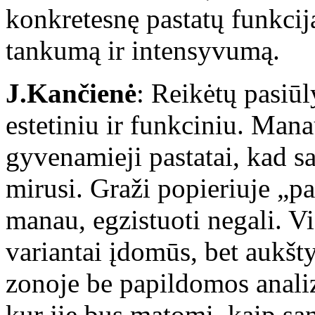
konkretesnę pastatų funkcij
tankumą ir intensyvumą.
J.Kančienė
: Reikėtų pasiūl
estetiniu ir funkciniu. Mana
gyvenamieji pastatai, kad sa
mirusi. Graži popieriuje „p
manau, egzistuoti negali. Vi
variantai įdomūs, bet aukšt
zonoje be papildomos analiz
kur jie bus matomi, kaip san