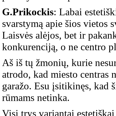
G.Prikockis
: Labai estetiš
svarstymą apie šios vietos sv
Laisvės alėjos, bet ir paka
konkurenciją, o ne centro pl
Aš iš tų žmonių, kurie nesu
atrodo, kad miesto centras 
garažo. Esu įsitikinęs, kad 
rūmams netinka.
Visi trys variantai estetiška