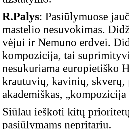
R.Palys
: Pasiūlymuose jau
mastelio nesuvokimas. Didži
vėjui ir Nemuno erdvei. Di
kompozicija, tai suprimityv
nesukuriama europietiško H
krautuvių, kavinių, skverų,
akademiškas, „kompozicija 
Siūlau ieškoti kitų priorite
pasiūlymams nepritariu.