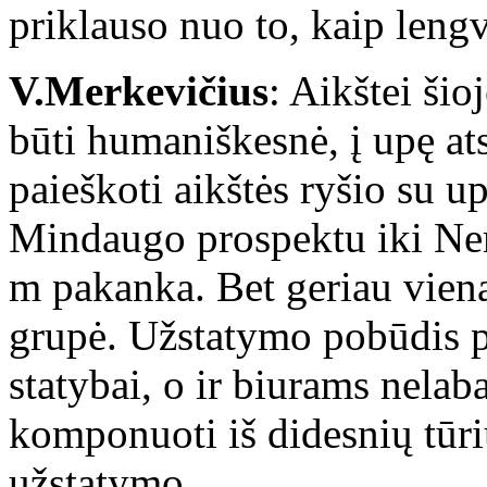
priklauso nuo to, kaip lengva
V.Merkevičius
: Aikštei šioj
būti humaniškesnė, į upę ats
paieškoti aikštės ryšio su up
Mindaugo prospektu iki Ne
m pakanka. Bet geriau viena
grupė. Užstatymo pobūdis 
statybai, o ir biurams nelab
komponuoti iš didesnių tūr
užstatymo.