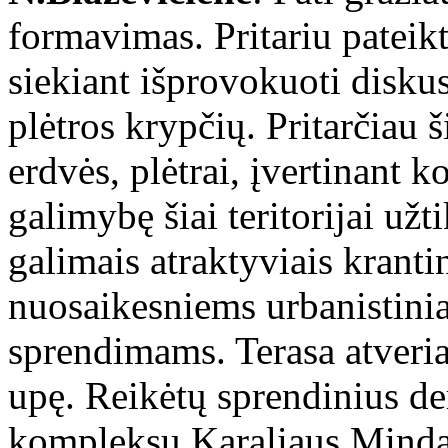
formavimas. Pritariu patei
siekiant išprovokuoti diskusi
plėtros krypčių. Pritarčiau š
erdvės, plėtrai, įvertinant 
galimybę šiai teritorijai užti
galimais atraktyviais kranti
nuosaikesniems urbanistini
sprendimams. Terasa atveria 
upę. Reikėtų sprendinius de
kompleksu Karaliaus Minda