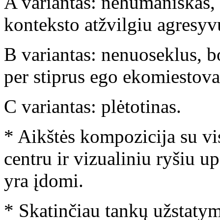
A variantas: nehumaniškas,
konteksto atžvilgiu agresyv
B variantas: nenuoseklus, b
per stiprus ego ekomiestova
C variantas: plėtotinas.
* Aikštės kompozicija su v
centru ir vizualiniu ryšiu u
yra įdomi.
* Skatinčiau tankų užstatym