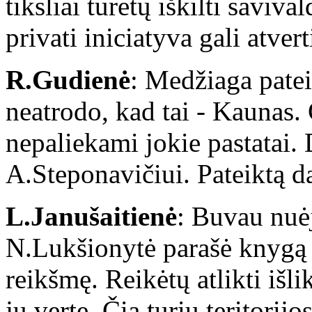
tiksliai turėtų iškilti saviv
privati iniciatyva gali atvert
R.Gudienė
: Medžiaga pateik
neatrodo, kad tai - Kaunas. G
nepaliekami jokie pastatai. 
A.Steponavičiui. Pateiktą da
L.Janušaitienė
: Buvau nuėju
N.Lukšionytė parašė knygą
reikšmę. Reikėtų atlikti išli
jų vertę. Čia turiu teritorijos