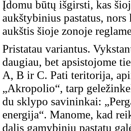
Įdomu būtų išgirsti, kas šioj
aukštybinius pastatus, nors 
aukštis šioje zonoje reglam
Pristatau variantus. Vyksta
daugiau, bet apsistojome ti
A, B ir C. Pati teritorija, a
„Akropolio“, tarp geležinkel
du sklypo savininkai: „Per
energija“. Manome, kad reik
dalis gamybinių pastatų galėt