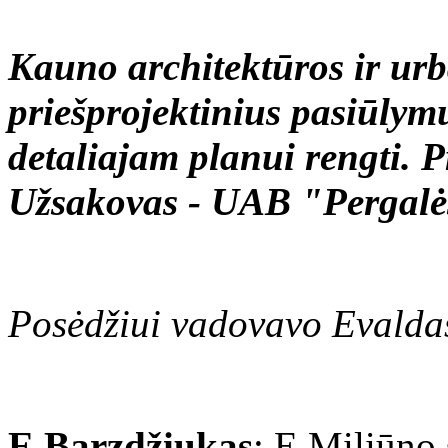
Kauno architektūros ir urb
priešprojektinius pasiūlym
detaliajam planui rengti. P
Užsakovas - UAB "Pergalė
Posėdžiui vadovavo Evalda
E.Barzdžiukas
: E.Miliūno 