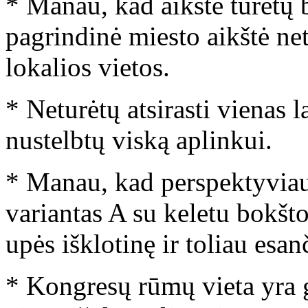
* Manau, kad aikštė turėtų 
pagrindinė miesto aikštė netu
lokalios vietos.
* Neturėtų atsirasti vienas l
nustelbtų viską aplinkui.
* Manau, kad perspektyviau
variantas A su keletu bokšto 
upės išklotinę ir toliau esa
* Kongresų rūmų vieta yra g