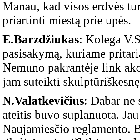
Manau, kad visos erdvės tur
priartinti miestą prie upės.
E.Barzdžiukas
: Kolega V.S
pasisakymą, kuriame pritaria
Nemuno pakrantėje link akce
jam suteikti skulptūriškesn
N.Valatkevičius
: Dabar ne 
ateitis buvo suplanuota. J
Naujamiesčio reglamento. Be