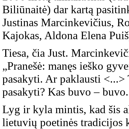
Biliūnaitė) dar kartą pasiti
Justinas Marcinkevičius, R
Kajokas, Aldona Elena Puišy
Tiesa, čia Just. Marcinkevič
„Pranešė: manęs ieško gyven
pasakyti. Ar paklausti <...>
pasakyti? Kas buvo – buvo. 
Lyg ir kyla mintis, kad šis 
lietuvių poetinės tradicijos 