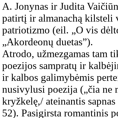
A. Jonynas ir Judita Vaičiūn
patirtį ir almanachą kilsteli
patriotizmo (eil. „O vis dėlt
„Akordeonų duetas”).
Atrodo, užmezgamas tam tikr
poezijos sampratų ir kalbėj
ir kalbos galimybėmis pertei
nusivylusi poezija („čia ne 
kryžkelę,/ ateinantis sapnas
52). Pasigirsta romantinis 