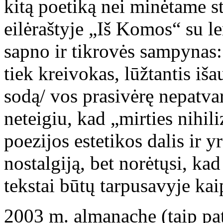
kitą poetiką nei minėtame s
eilėraštyje „Iš Komos“ su l
sapno ir tikrovės sampynas: 
tiek kreivokas, lūžtantis iša
sodą/ vos prasivėrę nepatva
neteigiu, kad „mirties nihil
poezijos estetikos dalis ir 
nostalgiją, bet norėtųsi, ka
tekstai būtų tarpusavyje kai
2003 m. almanache (taip pat