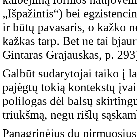
„Išpažintis“) bei egzisten
ir būtų pavasaris, o kažko n
kažkas tarp. Bet ne tai bjaur
Gintaras Grajauskas, p. 293
Galbūt sudarytojai taiko į la
pajėgtų tokią kontekstų įvair
polilogas dėl balsų skirtin
triukšmą, negu rišlų sąskam
Panagrinėjus du pirmuosius