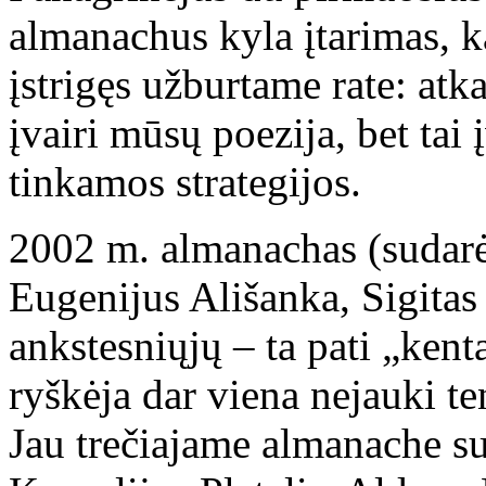
almanachus kyla įtarimas, ka
įstrigęs užburtame rate: atk
įvairi mūsų poezija, bet tai
tinkamos strategijos.
2002 m. almanachas (sudarė
Eugenijus Ališanka, Sigitas
ankstesniųjų – ta pati „kenta
ryškėja dar viena nejauki te
Jau trečiajame almanache s