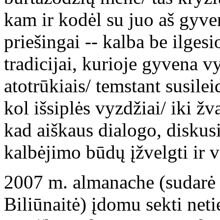
kam ir kodėl su juo aš gyve
priešingai -- kalba be ilges
tradicijai, kurioje gyvena v
atotrūkiais/ temstant susilei
kol išsiplės vyzdžiai/ iki ž
kad aiškaus dialogo, diskusi
kalbėjimo būdų įžvelgti ir 
2007 m. almanache (sudarė
Biliūnaitė) įdomu sekti neti