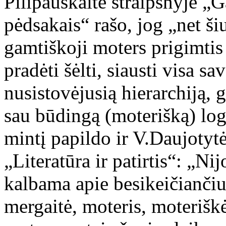
Pilipauskaitė straipsnyje „
pėdsakais“ rašo, jog „net ši
gamtiškoji moters prigimtis g
pradėti šėlti, siausti visa sa
nusistovėjusią hierarchiją, 
sau būdingą (moterišką) logi
mintį papildo ir V.Daujotyt
„Literatūra ir patirtis“: „Ni
kalbama apie besikeičiančiu
mergaitė, moteris, moteriškė