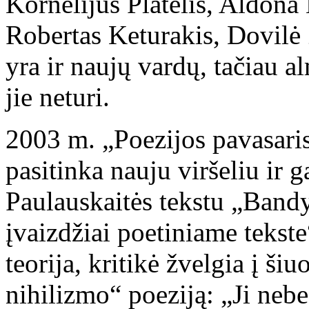
Kornelijus Platelis, Aldona
Robertas Keturakis, Dovilė Z
yra ir naujų vardų, tačiau 
jie neturi.
2003 m. „Poezijos pavasaris
pasitinka nauju viršeliu ir 
Paulauskaitės tekstu „Bandym
įvaizdžiai poetiniame tekst
teorija, kritikė žvelgia į šiu
nihilizmo“ poeziją: „Ji neb