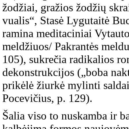
žodžiai, gražios žodžių skra
vualis“, Stasė Lygutaitė Buc
ramina meditaciniai Vytauto
meldžiuos/ Pakrantės meldu
105), sukrečia radikalios ro
dekonstrukcijos („boba nakt
prikėlė žiurkė mylinti saldai
Pocevičius, p. 129).
Šalia viso to nuskamba ir ba
kalbėjimą formos naujovėmi