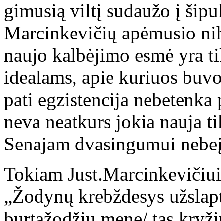
gimusią viltį sudaužo į šipul
Marcinkevičių apėmusio nihi
naujo kalbėjimo esmė yra t
idealams, apie kuriuos buvo
pati egzistencija nebetenka
neva neatkurs jokia nauja ti
Senajam dvasingumui nebeįm
Tokiam Just.Marcinkevičiui,
„Žodynų krebždesys užslapti
burtažodžių mene/ tas kryži