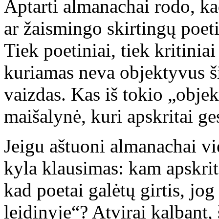
Aptarti almanachai rodo, ka
ar žaismingo skirtingų poet
Tiek poetiniai, tiek kritiniai
kuriamas neva objektyvus ši
vaizdas. Kas iš tokio „obje
maišalynė, kuri apskritai ge
Jeigu aštuoni almanachai vie
kyla klausimas: kam apskrita
kad poetai galėtų girtis, jo
leidinyje“? Atvirai kalbant, 