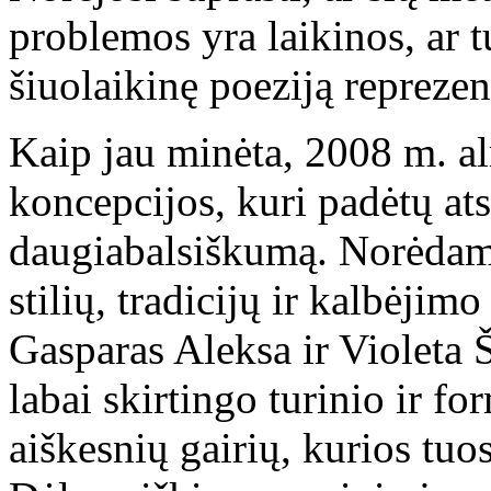
problemos yra laikinos, ar t
šiuolaikinę poeziją reprezent
Kaip jau minėta, 2008 m. a
koncepcijos, kuri padėtų ats
daugiabalsiškumą. Norėdami 
stilių, tradicijų ir kalbėjim
Gasparas Aleksa ir Violeta 
labai skirtingo turinio ir fo
aiškesnių gairių, kurios tuo