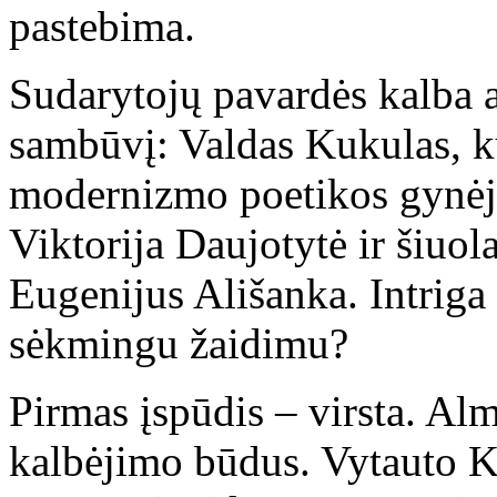
pastebima.
Sudarytojų pavardės kalba a
sambūvį: Valdas Kukulas, ku
modernizmo poetikos gynėju,
Viktorija Daujotytė ir šiuola
Eugenijus Ališanka. Intriga 
sėkmingu žaidimu?
Pirmas įspūdis – virsta. Al
kalbėjimo būdus. Vytauto Ka