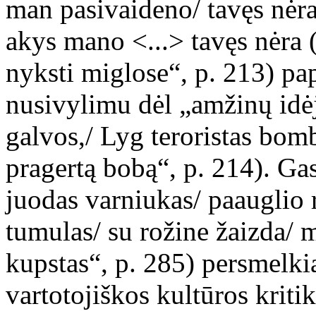
man pasivaideno/ tavęs nėra
akys mano <...> tavęs nėra
nyksti miglose“, p. 213) p
nusivylimu dėl „amžinų idėj
galvos,/ Lyg teroristas bomb
pragertą bobą“, p. 214). Ga
juodas varniukas/ paauglio 
tumulas/ su rožine žaizda/ 
kupstas“, p. 285) persmelk
vartotojiškos kultūros kritik