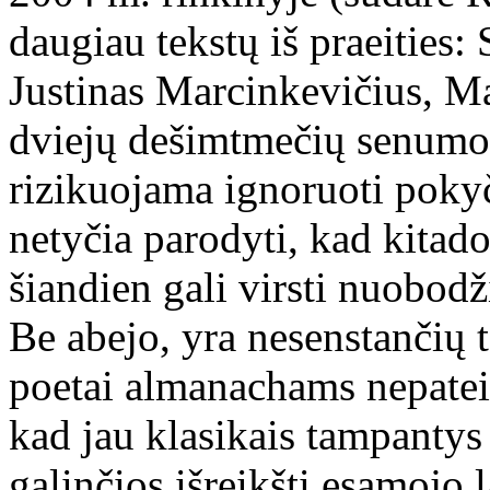
daugiau tekstų iš praeities: 
Justinas Marcinkevičius, Ma
dviejų dešimtmečių senumo k
rizikuojama ignoruoti pokyč
netyčia parodyti, kad kitad
šiandien gali virsti nuobo
Be abejo, yra nesenstančių te
poetai almanachams nepateiki
kad jau klasikais tampantys
galinčios išreikšti esamojo l