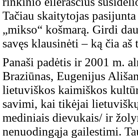
rinkinio eilėraščius susidėl
Tačiau skaitytojas pasijunt
„mikso“ košmarą. Girdi daug
savęs klausinėti – ką čia aš 
Panaši padėtis ir 2001 m. 
Braziūnas, Eugenijus Ališan
lietuviškos kaimiškos kultū
savimi, kai tikėjai lietuvi
mediniais dievukais/ ir žol
nenuodingąja gailestimi. Ta