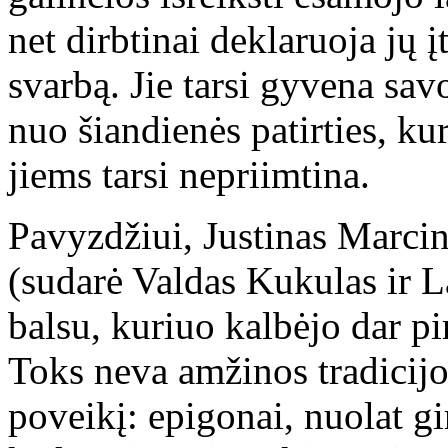
net dirbtinai deklaruoja jų į
svarbą. Jie tarsi gyvena savo
nuo šiandienės patirties, kur
jiems tarsi nepriimtina.
Pavyzdžiui, Justinas Marci
(sudarė Valdas Kukulas ir 
balsu, kuriuo kalbėjo dar p
Toks neva amžinos tradicijo
poveikį: epigonai, nuolat gi