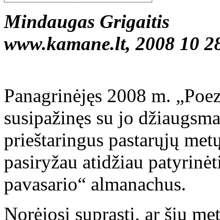
Mindaugas Grigaitis
www.kamane.lt, 2008 10 2
Panagrinėjęs 2008 m. „Poez
susipažinęs su jo džiaugsma
prieštaringus pastarųjų met
pasiryžau atidžiau patyrinėt
pavasario“ almanachus.
Norėjosi suprasti, ar šių m