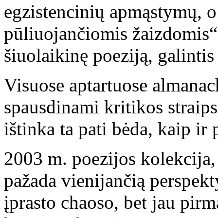
egzistencinių apmąstymų, o a
pūliuojančiomis žaizdomis“ (
šiuolaikinę poeziją, galintis 
Visuose aptartuose almanac
spausdinami kritikos straips
ištinka ta pati bėda, kaip ir 
2003 m. poezijos kolekcija, 
pažada vienijančią perspekt
įprasto chaoso, bet jau pirm