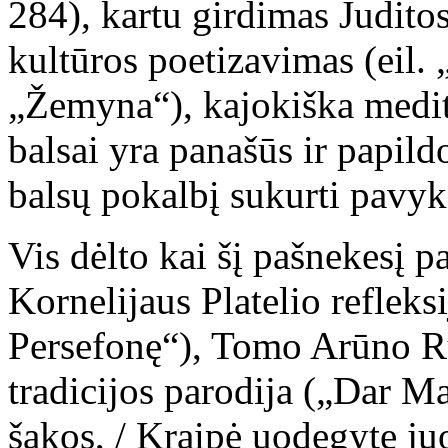
284), kartu girdimas Judito
kultūros poetizavimas (eil.
„Žemyna“), kajokiška medita
balsai yra panašūs ir papild
balsų pokalbį sukurti pavyk
Vis dėlto kai šį pašnekesį pa
Kornelijaus Platelio refleks
Persefonę“), Tomo Arūno R
tradicijos parodija („Dar Ma
šakos, / Kraipė uodegytę juo