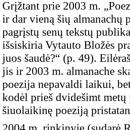
Grįžtant prie 2003 m. „Poez
ir dar vieną šių almanachų 
pagrįstų senų tekstų publi
išsiskiria Vytauto Bložės pra
juos šaudė?“ (p. 49). Eilėraš
jis ir 2003 m. almanache sk
poezija nepavaldi laikui, be
kodėl prieš dvidešimt metų p
šiuolaikinę poeziją pristata
2004 m. rinkinyje (sudarė 