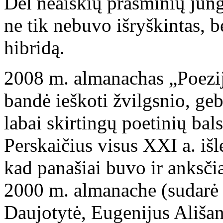
Dėl neaiškių prasminių jung
ne tik nebuvo išryškintas, b
hibridą.
2008 m. almanachas „Poezij
bandė ieškoti žvilgsnio, geba
labai skirtingų poetinių ba
Perskaičius visus XXI a. išl
kad panašiai buvo ir anksči
2000 m. almanache (sudarė 
Daujotytė, Eugenijus Ališank