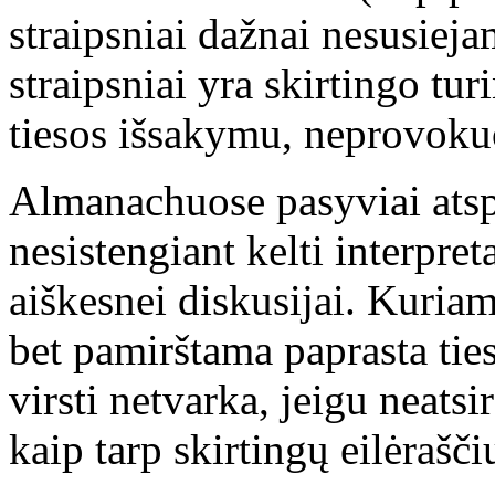
straipsniai dažnai nesusieja
straipsniai yra skirtingo tur
tiesos išsakymu, neprovokuo
Almanachuose pasyviai atspi
nesistengiant kelti interpret
aiškesnei diskusijai. Kuriam
bet pamirštama paprasta ties
virsti netvarka, jeigu neatsi
kaip tarp skirtingų eilėrašč