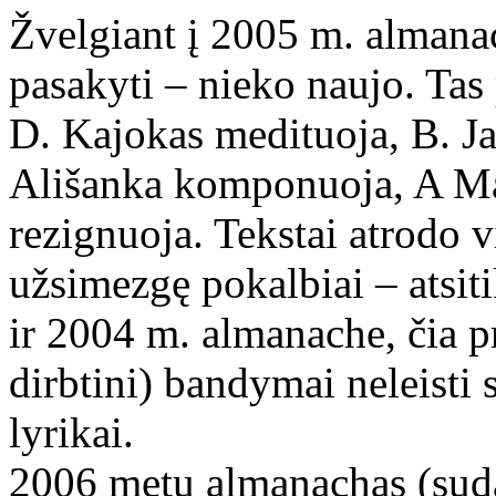
Žvelgiant į 2005 m. almana
pasakyti – nieko naujo. Tas 
D. Kajokas medituoja, B. Ja
Ališanka komponuoja, A Mal
rezignuoja. Tekstai atrodo vi
užsimezgę pokalbiai – atsitik
ir 2004 m. almanache, čia pr
dirbtini) bandymai neleisti
lyrikai.
2006 metų almanachas (suda