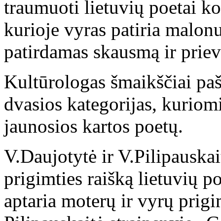
traumuoti lietuvių poetai k
kurioje vyras patiria malo
patirdamas skausmą ir priev
Kultūrologas šmaikščiai paš
dvasios kategorijas, kuriomi
jaunosios kartos poetų.
V.Daujotytė ir V.Pilipauska
prigimties raišką lietuvių p
aptaria moterų ir vyrų prigi