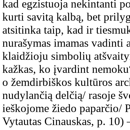
kad egzistuoja nekintanti po
kurti savitą kalbą, bet pri
atsitinka taip, kad ir tiesm
nurašymas imamas vadinti a
klaidžioju simbolių atšvaity
kažkas, ko įvardint nemoku“
o žemdirbiškos kultūros ar
nudylančią delčią/ rasoje š
ieškojome žiedo paparčio/ P
Vytautas Cinauskas, p. 10) 