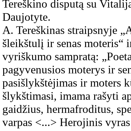
Tereškino disputą su Vitalija
Daujotyte.
A. Tereškinas straipsnyje „
šleikštulį ir senas moteris“ i
vyriškumo sampratą: „Poeta
pagyvenusios moterys ir sen
pasišlykštėjimas ir moters 
šlykštimasi, imama rašyti ap
gaidžius, hermafroditus, sp
varpas <...> Herojinis vyras