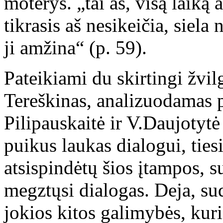
moterys. „tai aš, visą laiką 
tikrasis aš nesikeičia, siela 
ji amžina“ (p. 59).
Pateikiami du skirtingi žvilg
Tereškinas, analizuodamas p
Pilipauskaitė ir V.Daujotytė
puikus laukas dialogui, ties
atsispindėtų šios įtampos, su
megztųsi dialogas. Deja, sud
jokios kitos galimybės, kuri