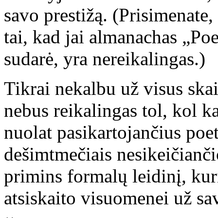
savo prestižą. (Prisimenate,
tai, kad jai almanachas „Poe
sudarė, yra nereikalingas.)
Tikrai nekalbu už visus skai
nebus reikalingas tol, kol k
nuolat pasikartojančius poet
dešimtmečiais nesikeičianč
primins formalų leidinį, k
atsiskaito visuomenei už sav