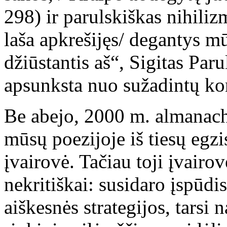
298) ir parulskiškas nihili
laša apkrešijęs/ degantys mū
džiūstantis aš“, Sigitas Par
apsunksta nuo sužadintų ko
Be abejo, 2000 m. almanach
mūsų poezijoje iš tiesų egzis
įvairovė. Tačiau toji įvairo
nekritiškai: susidaro įspūdis
aiškesnės strategijos, tarsi n