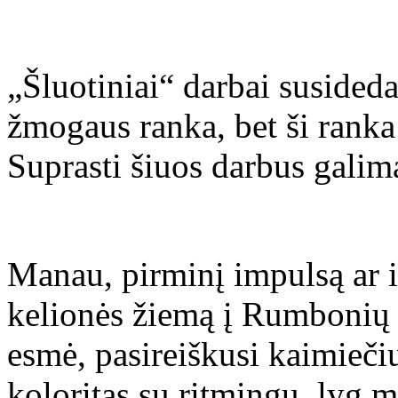
„Šluotiniai“ darbai susideda
žmogaus ranka, bet ši ranka
Suprasti šiuos darbus galima
Manau, pirminį impulsą ar i
kelionės žiemą į Rumbonių 
esmė, pasireiškusi kaimieči
koloritas su ritmingu, lyg 