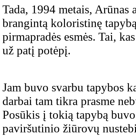
Tada, 1994 metais, Arūnas at
brangintą koloristinę tapybą
pirmapradės esmės. Tai, kas 
už patį potėpį.
Jam buvo svarbu tapybos kal
darbai tam tikra prasme ne
Posūkis į tokią tapybą buvo
paviršutinio žiūrovų nusteb