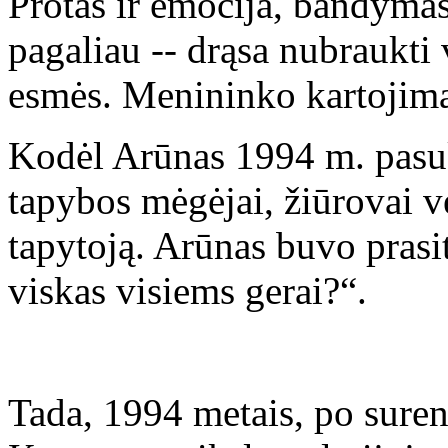
Protas ir emocija, bandymas
pagaliau -- drąsa nubraukti 
esmės. Menininko kartojimas
Kodėl Arūnas 1994 m. pasuk
tapybos mėgėjai, žiūrovai ve
tapytoją. Arūnas buvo prasit
viskas visiems gerai?“.
Tada, 1994 metais, po suren