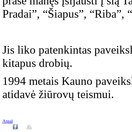
prašė manęs įsijausti į šią T
Pradai”, “Šiapus”, “Riba”, “V
Jis liko patenkintas paveiks
kitapus drobių.
1994 metais Kauno paveiksl
atidavė žiūrovų teismui.
Atgal