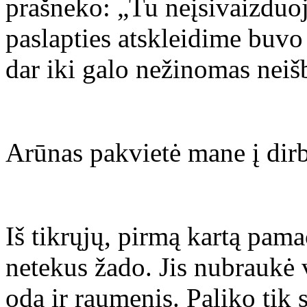
prašneko: „Tu neįsivaizduoj
paslapties atskleidime buvo
dar iki galo nežinomas neiš
Arūnas pakvietė mane į dirb
Iš tikrųjų, pirmą kartą pama
netekus žado. Jis nubraukė 
odą ir raumenis. Paliko tik