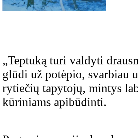
„Teptuką turi valdyti drausm
glūdi už potėpio, svarbiau u
rytiečių tapytojų, mintys l
kūriniams apibūdinti.