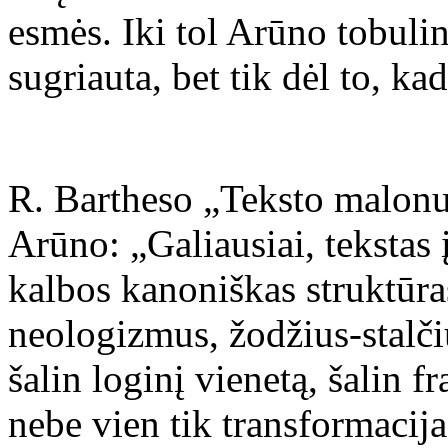
esmės. Iki tol Arūno tobuli
sugriauta, bet tik dėl to, k
R. Bartheso „Teksto malonu
Arūno: „Galiausiai, tekstas į
kalbos kanoniškas struktūras
neologizmus, žodžius-stalčius
šalin loginį vienetą, šalin fr
nebe vien tik transformacija