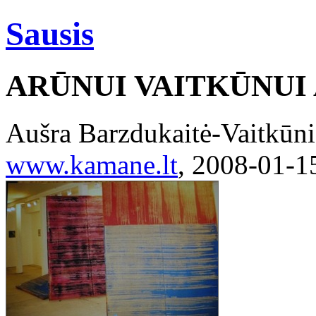
Sausis
ARŪNUI VAITKŪNUI 
Aušra Barzdukaitė-Vaitkūn
www.kamane.lt
, 2008-01-1