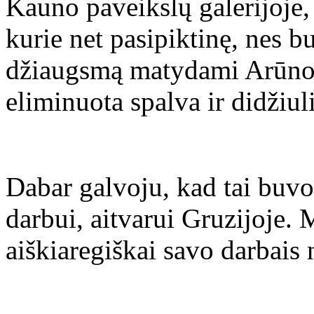
Kauno paveikslų galerijoje
kurie net pasipiktinę, nes b
džiaugsmą matydami Arūno p
eliminuota spalva ir didžiul
Dabar galvoju, kad tai buvo
darbui, aitvarui Gruzijoje.
aiškiaregiškai savo darbais 