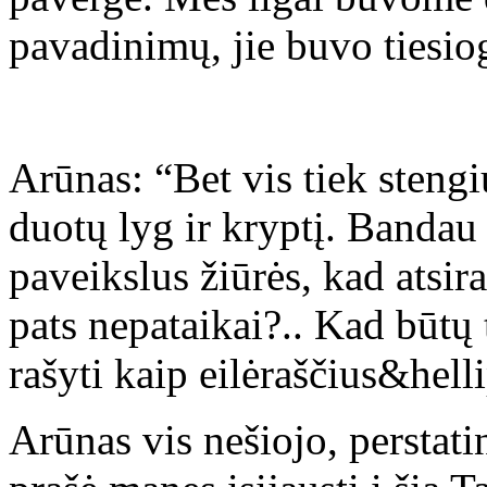
pavadinimų, jie buvo tiesio
Arūnas: “Bet vis tiek steng
duotų lyg ir kryptį. Bandau
paveikslus žiūrės, kad atsira
pats nepataikai?.. Kad būtų 
rašyti kaip eilėraščius&hell
Arūnas vis nešiojo, perstati