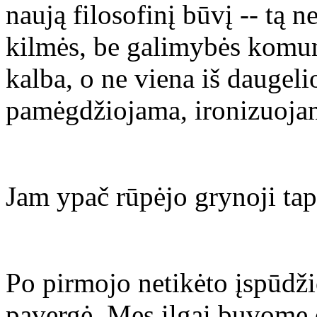
naują filosofinį būvį -- tą n
kilmės, be galimybės komuni
kalba, o ne viena iš daugelio
pamėgdžiojama, ironizuoja
Jam ypač rūpėjo grynoji tapy
Po pirmojo netikėto įspūdži
pavergė. Mes ilgai buvome d