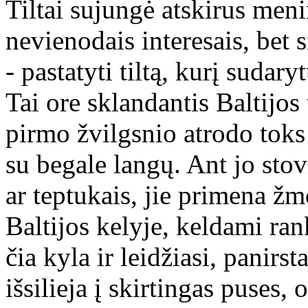
Tiltai sujungė atskirus meni
nevienodais interesais, bet 
- pastatyti tiltą, kurį sudary
Tai ore sklandantis Baltijos 
pirmo žvilgsnio atrodo toks 
su begale langų. Ant jo sto
ar teptukais, jie primena žm
Baltijos kelyje, keldami ran
čia kyla ir leidžiasi, panirst
išsilieja į skirtingas puses, 