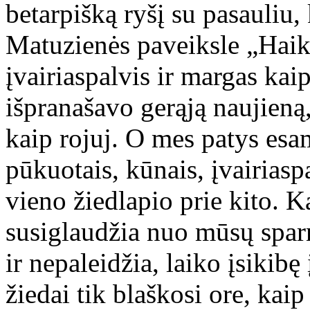
betarpišką ryšį su pasauliu,
Matuzienės paveiksle „Haik
įvairiaspalvis ir margas kai
išpranašavo gerąją naujieną,
kaip rojuj. O mes patys esam
pūkuotais, kūnais, įvairia
vieno žiedlapio prie kito. Ka
susiglaudžia nuo mūsų sparn
ir nepaleidžia, laiko įsikib
žiedai tik blaškosi ore, ka