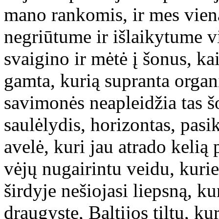
mano rankomis, ir mes viena
negriūtume ir išlaikytume v
svaigino ir mėtė į šonus, ka
gamta, kurią supranta organi
savimonės neapleidžia tas šo
saulėlydis, horizontas, pasi
avelė, kuri jau atrado kelią
vėjų nugairintu veidu, kurie 
širdyje nešiojasi liepsną, ku
draugyste, Baltijos tiltu, ku