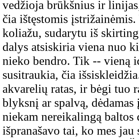
vedžioja brūkšnius ir linija
čia ištęstomis įstrižainėmis
koliažu, sudarytu iš skirting
dalys atsiskiria viena nuo k
nieko bendro. Tik -- vieną i
susitraukia, čia išsiskleidžia
akvarelių ratas, ir bėgi tu
blyksnį ar spalvą, dėdamas į 
niekam nereikalingą baltos d
išpranašavo tai, ko mes jau