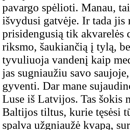
pavargo spėlioti. Manau, tai
išvydusi gatvėje. Ir tada ji
prisidengusią tik akvarelės 
riksmo, šaukiančią į tylą, b
tyvuliuoja vandenį kaip med
jas sugniaužiu savo saujoje,
gyventi. Dar mane sujaudino
Luse iš Latvijos. Tas šokis
Baltijos tiltus, kurie tęsėsi
spalva užgniaužė kvapą, sur