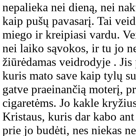
nepalieka nei dieną, nei nak
kaip pušų pavasarį. Tai veid
miego ir kreipiasi vardu. Ve
nei laiko sąvokos, ir tu jo 
žiūrėdamas veidrodyje . Jis 
kuris mato save kaip tylų sus
gatve praeinančią moterį, p
cigaretėms. Jo kakle kryžius,
Kristaus, kuris dar kabo an
prie jo budėti, nes niekas než