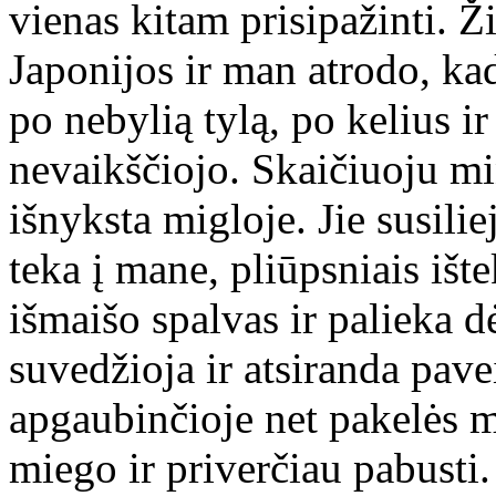
vienas kitam prisipažinti. Ž
Japonijos ir man atrodo, kad
po nebylią tylą, po kelius i
nevaikščiojo. Skaičiuoju min
išnyksta migloje. Jie susiliej
teka į mane, pliūpsniais išt
išmaišo spalvas ir palieka d
suvedžioja ir atsiranda pavei
apgaubinčioje net pakelės me
miego ir priverčiau pabusti.