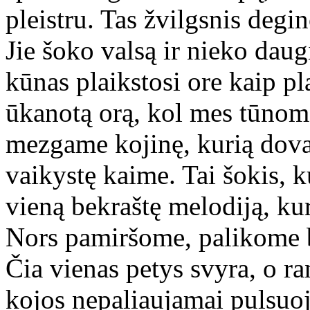
pleistru. Tas žvilgsnis degi
Jie šoko valsą ir nieko daug
kūnas plaikstosi ore kaip pla
ūkanotą orą, kol mes tūnome
mezgame kojinę, kurią dova
vaikystę kaime. Tai šokis, ku
vieną bekraštę melodiją, ku
Nors pamiršome, palikome b
Čia vienas petys svyra, o ran
kojos nepaliaujamai pulsuoj