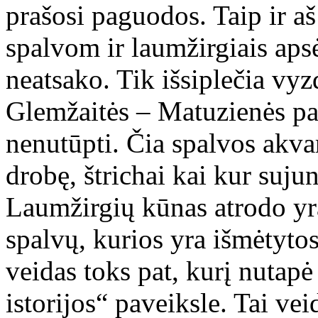
prašosi paguodos. Taip ir aš
spalvom ir laumžirgiais apsė
neatsako. Tik išsiplečia vyz
Glemžaitės – Matuzienės pave
nenutūpti. Čia spalvos akvare
drobę, štrichai kai kur sujun
Laumžirgių kūnas atrodo yra
spalvų, kurios yra išmėtyto
veidas toks pat, kurį nutap
istorijos“ paveiksle. Tai ve