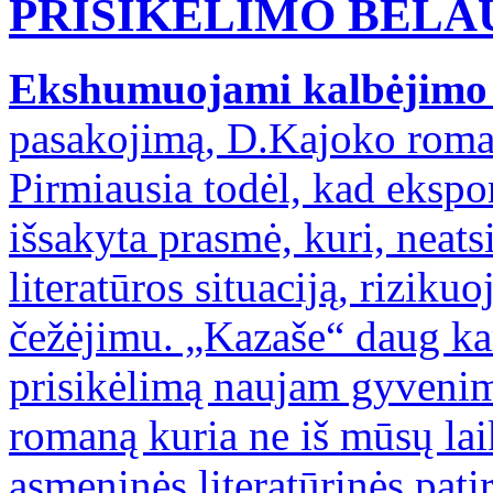
PRISIKĖLIMO BEL
Ekshumuojami kalbėjimo 
pasakojimą, D.Kajoko roman
Pirmiausia todėl, kad eksp
išsakyta prasmė, kuri, neats
literatūros situaciją, riziku
čežėjimu. „Kazaše“ daug kart
prisikėlimą naujam gyvenimu
romaną kuria ne iš mūsų lai
asmeninės literatūrinės patir