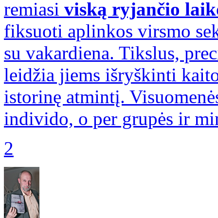
remiasi
viską ryjančio laik
fiksuoti aplinkos virsmo sek
su vakardiena. Tikslus, pre
leidžia jiems išryškinti kait
istorinę atmintį. Visuomenė
individo, o per grupės ir mi
2