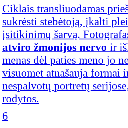
Ciklais transliuodamas prieš
sukrėsti stebėtoją, įkalti ple
įsitikinimų šarvą. Fotografa
atviro žmonijos nervo
ir iš
menas dėl paties meno jo ne
visuomet atnašauja formai i
nespalvotų portretų serijose
rodytos.
6