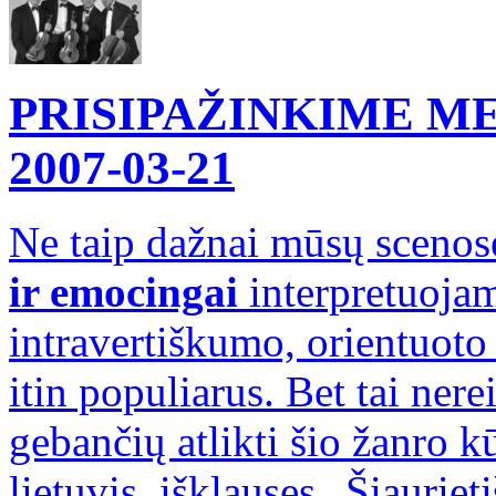
PRISIPAŽINKIME ME
2007-03-21
Ne taip dažnai mūsų scenos
ir emocingai
interpretuojam
intravertiškumo, orientuoto 
itin populiarus. Bet tai nere
gebančių atlikti šio žanro k
lietuvis, išklausęs „Šiaurie