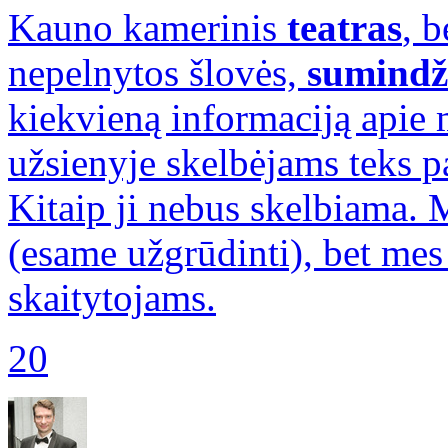
Kauno kamerinis
teatras
, 
nepelnytos šlovės,
sumindži
kiekvieną informaciją apie
užsienyje skelbėjams teks pa
Kitaip ji nebus skelbiama. 
(esame užgrūdinti), bet me
skaitytojams.
20