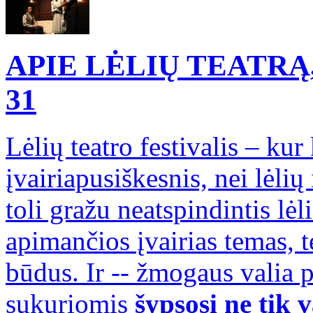
APIE LĖLIŲ TEATRĄ
31
Lėlių teatro festivalis – kur
įvairiapusiškesnis, nei lėlių
toli gražu neatspindintis lė
apimančios įvairias temas, t
būdus. Ir -- žmogaus valia p
sukuriomis
šypsosi ne tik v