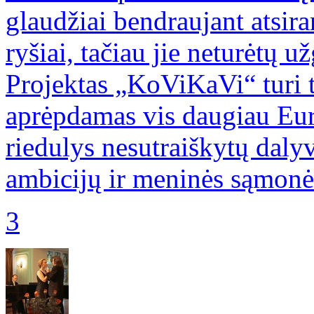
glaudžiai bendraujant atsira
ryšiai, tačiau jie neturėtų u
Projektas „KoViKaVi“ turi ti
aprėpdamas vis daugiau Euro
riedulys nesutraiškytų daly
ambicijų ir meninės sąmonės
3