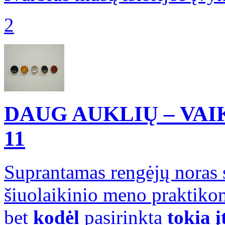
2
DAUG AUKLIŲ – VA
11
Suprantamas rengėjų noras 
šiuolaikinio meno praktikomi
bet
kodėl
pasirinkta
tokia į