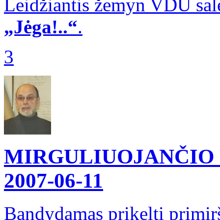
Leidžiantis žemyn VDU salės 
„Jėga!..“
.
3
MIRGULIUOJANČIO 
2007-06-11
Bandydamas prikelti primiršt