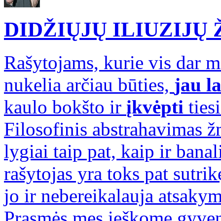
DIDŽIŲJŲ ILIUZIJŲ
Rašytojams, kurie vis dar 
nukelia arčiau būties,
jau l
kaulo bokšto ir
įkvėpti
ties
Filosofinis abstrahavimas ž
lygiai taip pat, kaip ir bana
rašytojas yra toks pat sutrikę
jo ir nebereikalauja atsaky
Prasmės mes ieškome gyveni