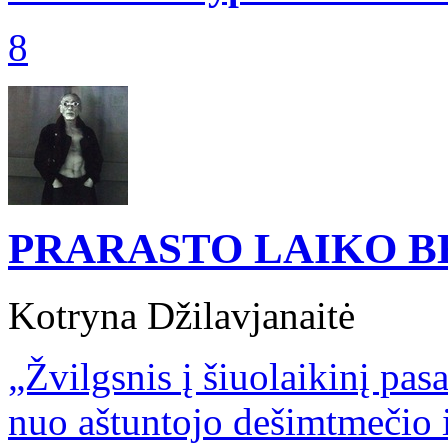
8
PRARASTO LAIKO 
Kotryna Džilavjanaitė
„Žvilgsnis į šiuolaikinį pasa
nuo aštuntojo dešimtmečio i