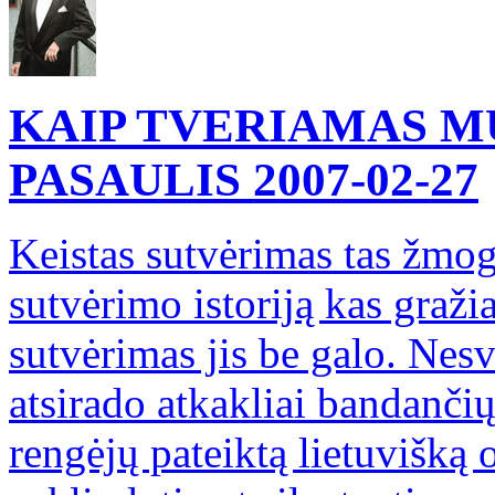
KAIP TVERIAMAS MŪ
PASAULIS
2007-02-27
Keistas sutvėrimas tas žmog
sutvėrimo istoriją kas graži
sutvėrimas jis be galo. Nes
atsirado atkakliai bandanči
rengėjų pateiktą lietuvišką 