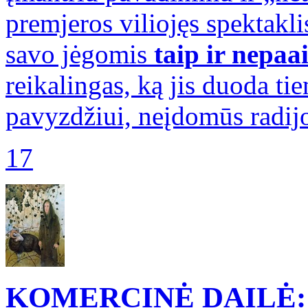
premjeros viliojęs spektakli
savo jėgomis
taip ir nepaa
reikalingas, ką jis duoda t
pavyzdžiui, neįdomūs radijo
17
KOMERCINĖ DAILĖ: