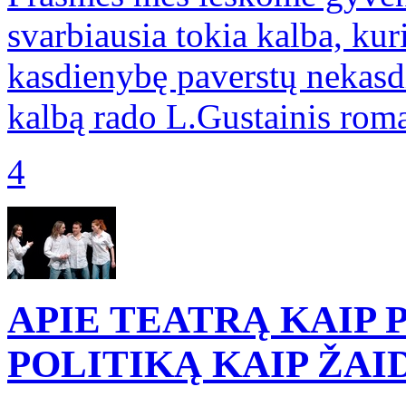
svarbiausia tokia kalba, kuri
kasdienybę paverstų nekasd
kalbą rado L.Gustainis rom
4
APIE TEATRĄ KAIP P
POLITIKĄ KAIP ŽA