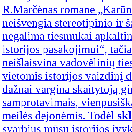
R.Marčėnas romane „Karūnos
neišvengia stereotipinio ir
negalima tiesmukai apkaltin
istorijos pasakojimui“, tačia
neišlaisvina vadovėlinių tie
vietomis istorijos vaizdinį 
dažnai vargina skaitytoją gi
samprotavimais, vienpusiška
meilės dejonėmis. Todėl
sk
svarbius mūsų istorijos įvyk