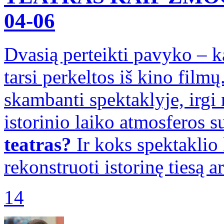
04-06
Dvasią perteikti pavyko – k
tarsi perkeltos iš kino film
skambanti spektaklyje, irgi
istorinio laiko atmosferos 
teatras?
Ir koks spektaklio 
rekonstruoti istorinę tiesą 
14