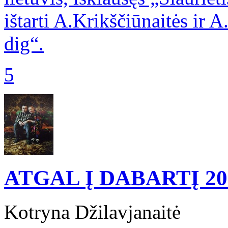
ištarti A.Krikščiūnaitės ir A
dig“.
5
ATGAL Į DABARTĮ
20
Kotryna Džilavjanaitė