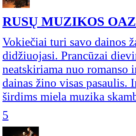
RUSŲ MUZIKOS OA
Vokiečiai turi savo dainos 
didžiuojasi. Prancūzai diev
neatskiriama nuo romanso ir
dainas žino visas pasaulis. I
širdims miela muzika skamb
5