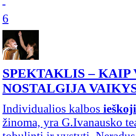
6
SPEKTAKLIS – KAIP
NOSTALGIJA VAIKY
Individualios kalbos
ieškoj
žinoma, yra G.Ivanausko teat
tobulinti ir vystyti. Neradu