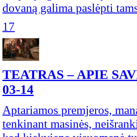
dovaną galima paslėpti tams
17
TEATRAS – APIE SA
03-14
Aptariamos premjeros, mana
tenkinant masinės, neišrank