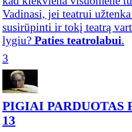
kad kiekviena visuomenė turi
Vadinasi, jei teatrui užtenk
susirūpinti ir tokį teatrą v
lygiu?
Paties teatro
labui
.
3
PIGIAI PARDUOTAS 
13