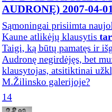
AUDRONĘ)
2007-04-0
Sąmoningai prisiimta naujok
Kaune atlikėjų klausytis
tar
Taigi, ką būtų pamatęs ir išg
Audronę negirdėjęs, bet muz
klausytojas, atsitiktinai užkl
M.Žilinsko galerijoje?
14