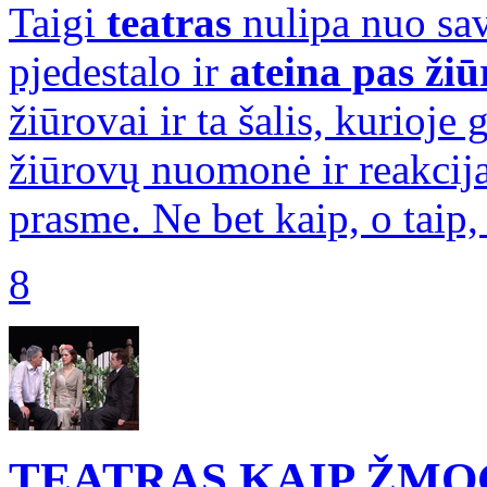
Taigi
teatras
nulipa nuo sav
pjedestalo ir
ateina pas ži
žiūrovai ir ta šalis, kurioj
žiūrovų nuomonė ir reakcija.
prasme. Ne bet kaip, o taip,
8
TEATRAS KAIP ŽM