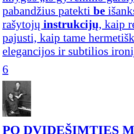
pabandžius patekti
be
išanks
rašytojų
instrukcijų
, kaip 
pajusti, kaip tame hermeti
elegancijos ir subtilios iron
6
PO DVIDEŠIMTIES M