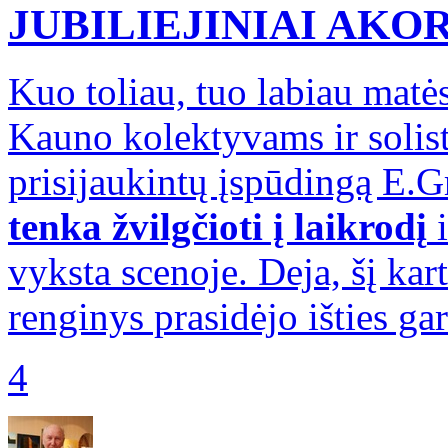
JUBILIEJINIAI AKO
Kuo toliau, tuo labiau matė
Kauno kolektyvams ir solist
prisijaukintų įspūdingą E.G
tenka žvilgčioti į laikrodį
i
vyksta scenoje. Deja, šį kart
renginys prasidėjo išties ga
4