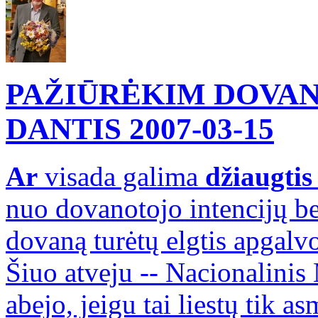
PAŽIŪRĖKIM DOVAN
DANTIS
2007-03-15
Ar
visada galima
džiaugti
nuo dovanotojo intencijų bei
dovaną turėtų elgtis apgalvo
Šiuo atveju -- Nacionalinis
abejo, jeigu tai liestų tik a