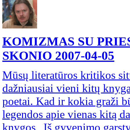
KOMIZMAS SU PRIES
SKONIO
2007-04-05
Mūsų literatūros kritikos si
dažniausiai vieni kitų knyga
poetai. Kad ir kokia graži b
legendos apie vienas kitą da
knygos „Iš gyvenimo garstyč