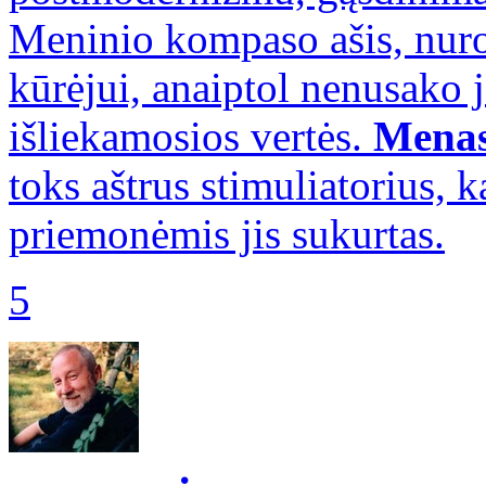
Meninio kompaso ašis, nuro
kūrėjui, anaiptol nenusako 
išliekamosios vertės.
Menas 
toks aštrus stimuliatorius, 
priemonėmis jis sukurtas.
5