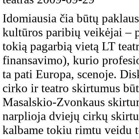
Idomiausia čia būtų paklau
kultūros paribių veikėjai – 
tokią pagarbią vietą LT teat
finansavimo), kurio profesi
ta pati Europa, scenoje. Di
cirko ir teatro skirtumus būt
Masalskio-Zvonkaus skirtum
narplioja dviejų cirkų skirt
kalbame tokiu rimtu veidu t