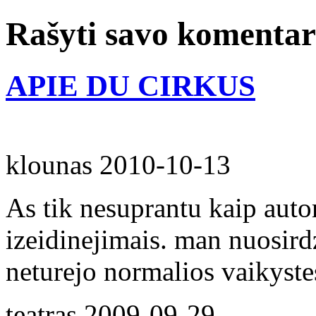
Rašyti savo komenta
APIE DU CIRKUS
klounas
2010-10-13
As tik nesuprantu kaip autor
izeidinejimais. man nuosirdz
neturejo normalios vaikyste
teatras
2009-09-29