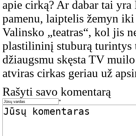
apie cirką? Ar dabar tai yra
pamenu, laiptelis žemyn iki
Valinsko „teatras“, kol jis 
plastilininį stuburą turintys
džiaugsmu skęsta TV muilo o
atviras cirkas geriau už ap
Rašyti savo komentarą
*