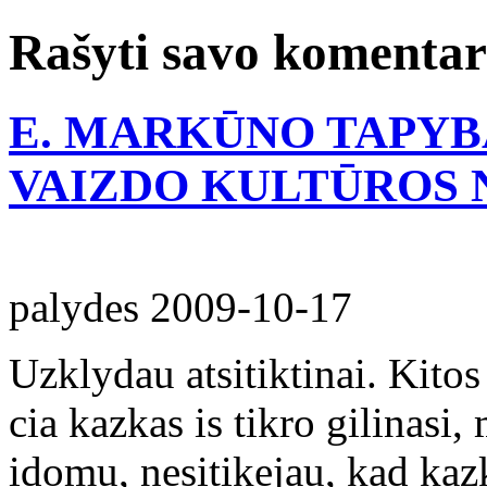
Rašyti savo komenta
E. MARKŪNO TAPYBA
VAIZDO KULTŪROS 
palydes
2009-10-17
Uzklydau atsitiktinai. Kitos
cia kazkas is tikro gilinasi
idomu, nesitikejau, kad kazk