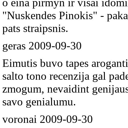
o eina pirmyn ir visai idomi
"Nuskendes Pinokis" - pakan
pats straipsnis.
geras
2009-09-30
Eimutis buvo tapes aroganti
salto tono recenzija gal pad
zmogum, nevaidint genijaus.
savo genialumu.
voronai
2009-09-30