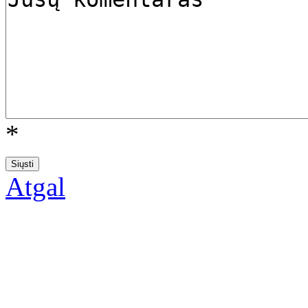
*
Atgal