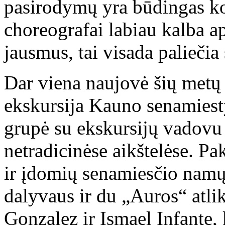
pasirodymų yra būdingas ko
choreografai labiau kalba a
jausmus, tai visada paliečia 
Dar viena naujovė šių metų 
ekskursija Kauno senamiest
grupė su ekskursijų vadovu i
netradicinėse aikštelėse. P
ir įdomių senamiesčio namų 
dalyvaus ir du „Auros“ atli
Gonzalez ir Ismael Infante, k