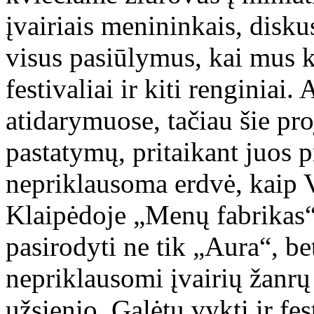
įvairiais menininkais, disk
visus pasiūlymus, kai mus k
festivaliai ir kiti renginia
atidarymuose, tačiau šie pro
pastatymų, pritaikant juos p
nepriklausoma erdvė, kaip 
Klaipėdoje „Menų fabrikas“.
pasirodyti ne tik „Aura“, bet
nepriklausomi įvairių žanrų k
užsienio. Galėtų vykti ir fes