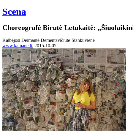
Scena
Choreografė Birutė Letukaitė: „Šiuolaikin
Kalbėjosi Deimantė Dementavičiūtė-Stankuvienė
www.kamane.lt
, 2015-10-05