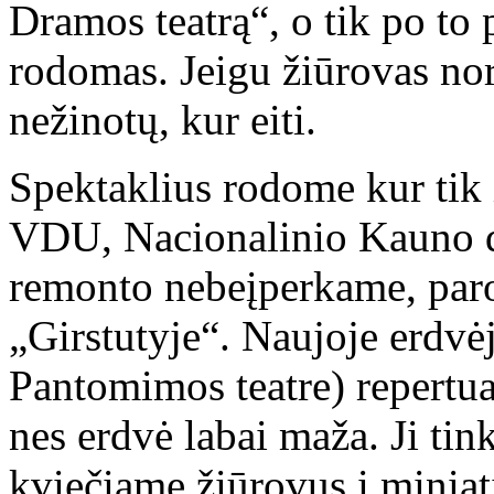
Dramos teatrą“, o tik po to 
rodomas. Jeigu žiūrovas norė
nežinotų, kur eiti.
Spektaklius rodome kur tik 
VDU, Nacionalinio Kauno dr
remonto nebeįperkame, paro
„Girstutyje“. Naujoje erdv
Pantomimos teatre) repertua
nes erdvė labai maža. Ji tin
kviečiame žiūrovus į miniat