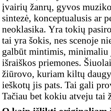
įvairių žanrų, gyvos muziko
sintezė, konceptualusis ar 
neoklasika. Yra tokių pasir
tai yra šokis, nes scenoje n
galbūt mintimis, minimaliu 
išraiškos priemones. Šiuolai
žiūrovo, kuriam kiltų daug
ieškotų jis pats. Tai gali pr
Tačiau bet kokiu atveju tai