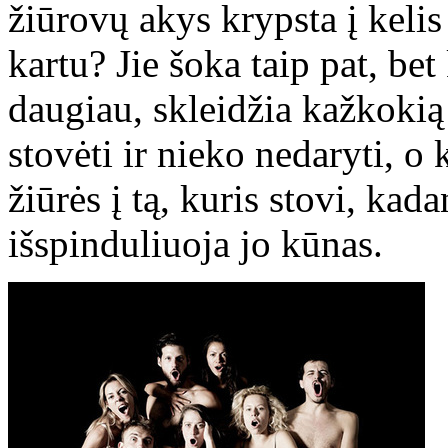
žiūrovų akys krypsta į kelis
kartu? Jie šoka taip pat, bet
daugiau, skleidžia kažkokią 
stovėti ir nieko nedaryti, o ki
žiūrės į tą, kuris stovi, kad
išspinduliuoja jo kūnas.