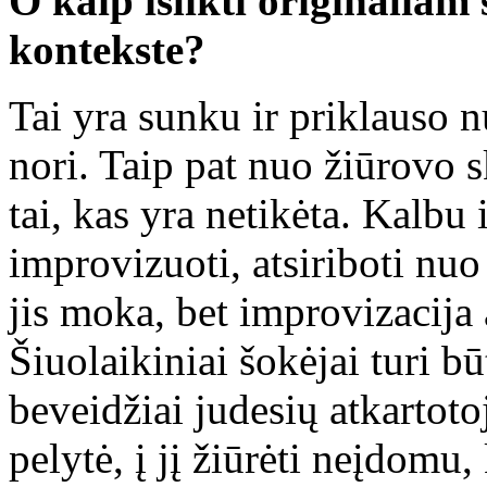
O kaip išlikti originaliam
kontekste?
Tai yra sunku ir priklauso n
nori. Taip pat nuo žiūrovo 
tai, kas yra netikėta. Kalbu 
improvizuoti, atsiriboti nuo 
jis moka, bet improvizacija 
Šiuolaikiniai šokėjai turi bū
beveidžiai judesių atkartoto
pelytė, į jį žiūrėti neįdomu,