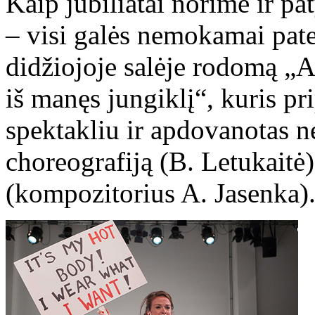
Kaip jubiliatai norime ir p
– visi galės nemokamai pate
didžiojoje salėje rodomą „A
iš manęs jungiklį“, kuris p
spektakliu ir apdovanotas 
choreografiją (B. Letukaitė)
(kompozitorius A. Jasenka)