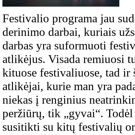
Festivalio programa jau sud
derinimo darbai, kuriais u
darbas yra suformuoti festi
atlikėjus. Visada remiuosi t
kituose festivaliuose, tad ir
atlikėjai, kurie man yra pad
niekas į renginius neatrinki
peržiūrų, tik „gyvai“. Todėl 
susitikti su kitų festivalių o