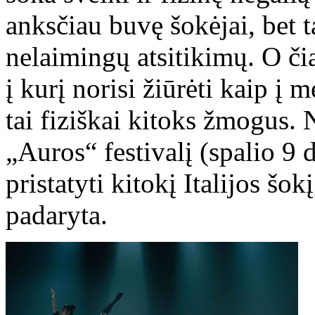
anksčiau buvę šokėjai, bet ta
nelaimingų atsitikimų. O čia
į kurį norisi žiūrėti kaip į 
tai fiziškai kitoks žmogus. 
„Auros“ festivalį (spalio 9
pristatyti kitokį Italijos šo
padaryta.