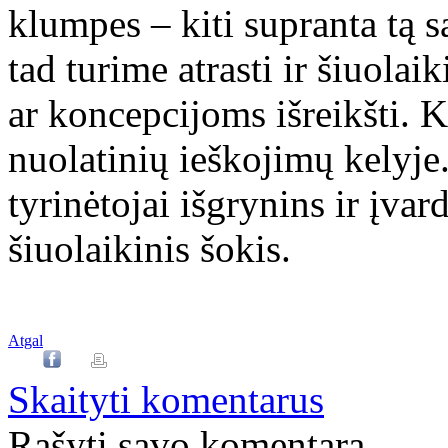
klumpes – kiti supranta tą 
tad turime atrasti ir šiuola
ar koncepcijoms išreikšti. 
nuolatinių ieškojimų kelyje
tyrinėtojai išgrynins ir įvar
šiuolaikinis šokis.
Atgal
Skaityti komentarus
Rašyti savo komentarą