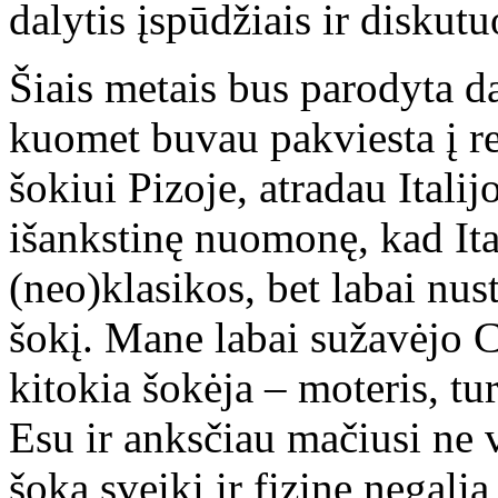
dalytis įspūdžiais ir diskutu
Šiais metais bus parodyta da
kuomet buvau pakviesta į ren
šokiui Pizoje, atradau Itali
išankstinę nuomonę, kad Ital
(neo)klasikos, bet labai nus
šokį. Mane labai sužavėjo C
kitokia šokėja – moteris, tu
Esu ir anksčiau mačiusi ne
šoka sveiki ir fizinę negalią