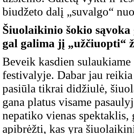
biudžeto dalį „suvalgo“ nu
Šiuolaikinio šokio sąvoka
gal galima jį „užčiuopti“ 
Beveik kasdien sulaukiame 
festivalyje. Dabar jau reikia
pasiūla tikrai didžiulė, šiuo
gana platus visame pasaulyj
nepatiko vienas spektaklis, 
apibrėžti, kas yra šiuolaikin