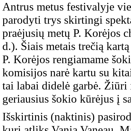
Antrus metus festivalyje vi
parodyti trys skirtingi spekt
praėjusių metų P. Korėjos ch
d.). Šiais metais trečią kart
P. Korėjos rengiamame šoki
komisijos narė kartu su kita
tai labai didelė garbė. Žiūri
geriausius šokio kūrėjus į s
Išskirtinis (naktinis) pasir
kurį atliks Vania Vaneau. M