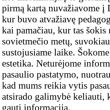
pirmą kartą nuvažiavome į D
kur buvo atvažiavę pedagogai
kai pamačiau, kur tas šokis
sovietmečio metų, suvokia
sustojusiame laike. Šokome
estetika. Neturėjome infor
pasaulio pastatymo, nuotrau
kad mums reikia vytis pasa
atsirado galimybė keliauti, 
gauti informaciją.