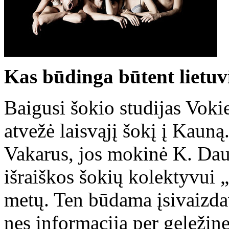
Kas būdinga būtent lietuv
Baigusi šokio studijas Voki
atvežė laisvąjį šokį į Kauną.
Vakarus, jos mokinė K. Dauj
išraiškos šokių kolektyvui 
metų. Ten būdama įsivaizdav
nes informacija per geleži