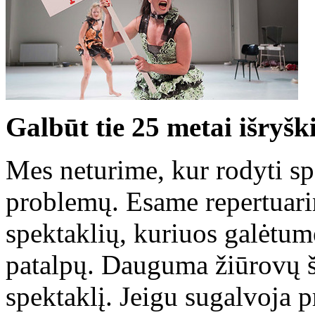
Galbūt tie 25 metai išryš
Mes neturime, kur rodyti sp
problemų. Esame repertuarin
spektaklių, kuriuos galėtum
patalpų. Dauguma žiūrovų šia
spektaklį. Jeigu sugalvoja p