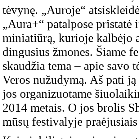
tėvynę. „Auroje“ atsiskleid
„Aura+“ patalpose pristatė 
miniatiūrą, kurioje kalbėjo
dingusius žmones. Šiame fest
skaudžia tema – apie savo t
Veros nužudymą. Aš pati ją
jos organizuotame šiuolaiki
2014 metais. O jos brolis Sh
mūsų festivalyje praėjusiais