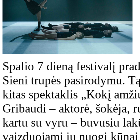
Spalio 7 dieną festivalį pra
Sieni trupės pasirodymu. Tą 
kitas spektaklis „Kokį amžių
Gribaudi – aktorė, šokėja, 
kartu su vyru – buvusiu la
vaizduojami jų nuogi kūnai